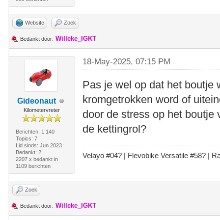
Website
Zoek
Willeke_IGKT
Bedankt door:
18-May-2025, 07:15 PM
Pas je wel op dat het boutje 
kromgetrokken word of uiteind
Gideonaut
Kilometervreter
door de stress op het boutje
de kettingrol?
Berichten: 1.140
Topics: 7
Lid sinds: Jun 2023
Bedankt: 2
Velayo #
0
4?
| Flevobike Versatile #58?
| Ra
2207 x bedankt in
1109 berichten
Zoek
Willeke_IGKT
Bedankt door: