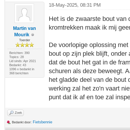
18-May-2025, 08:31 PM
Het is de zwaarste bout van d
kromtrekken maak ik mij gee
Martin van
Mourik
Toerder
De voorlopige oplossing met 
bout op zijn plek blijft, ond
Berichten: 390
Topics: 28
dat de bout het gat in de fr
Lid sinds: Apr 2021
Bedankt: 43
1096 x bedankt in
schuren als deze beweegt. Aa
368 berichten
het gladde deel van de bout 
werking zal het zo'n vaart ni
punt dat ik af en toe zal insp
Zoek
Fietsbennie
Bedankt door: