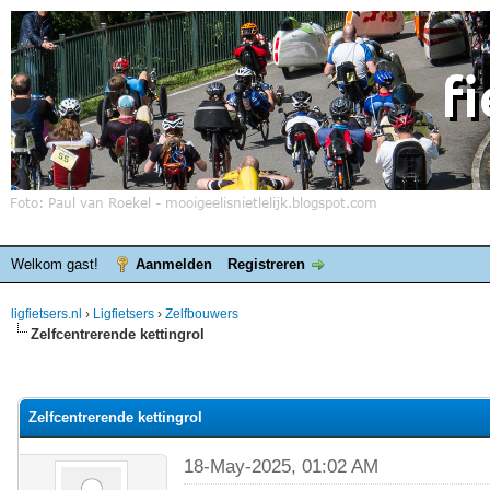
Welkom gast!
Aanmelden
Registreren
ligfietsers.nl
›
Ligfietsers
›
Zelfbouwers
Zelfcentrerende kettingrol
elde waardering is 0
Zelfcentrerende kettingrol
18-May-2025, 01:02 AM