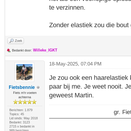
te verzinnen.
Zonder elastiek zou die bou
Zoek
Willeke_IGKT
Bedankt door:
18-May-2025, 07:04 PM
Je zou ook een haarelastiek 
paar bij me. Je weet nooit. 
Fietsbennie
Fiets m'n voeten
geweest Martin.
achterna
Berichten: 1.879
gr. F
Topics: 45
Lid sinds: May 2018
Bedankt: 3123
2715 x bedankt in
989 berichten