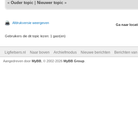
«
Ouder topic
|
Nieuwer topic
»
Afdrukversie weergeven
Ga naar locat
Gebruikers die dit topic lezen: 1 gast(en)
Ligfietsers.nl
Naar boven
Archiefmodus
Nieuwe berichten
Berichten va
Aangedreven door
MyBB
, © 2002-2026
MyBB Group
.