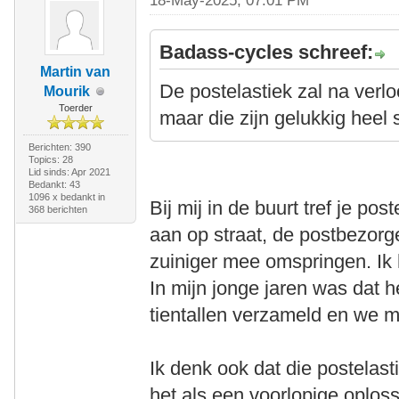
18-May-2025, 07:01 PM
Badass-cycles schreef:
Martin van
De postelastiek zal na verlo
Mourik
Toerder
maar die zijn gelukkig heel 
Berichten: 390
Topics: 28
Lid sinds: Apr 2021
Bedankt: 43
1096 x bedankt in
Bij mij in de buurt tref je p
368 berichten
aan op straat, de postbezorg
zuiniger mee omspringen. Ik 
In mijn jonge jaren was dat h
tientallen verzameld en we 
Ik denk ook dat die postelasti
het als een voorlopige oploss