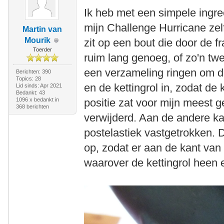
Ik heb met een simpele ingree
mijn Challenge Hurricane zel
Martin van
Mourik
zit op een bout die door de f
Toerder
ruim lang genoeg, of zo'n twee
een verzameling ringen om di
Berichten: 390
Topics: 28
en de kettingrol in, zodat de
Lid sinds: Apr 2021
Bedankt: 43
1096 x bedankt in
positie zat voor mijn meest ge
368 berichten
verwijderd. Aan de andere ka
postelastiek vastgetrokken. 
op, zodat er aan de kant van 
waarover de kettingrol heen 