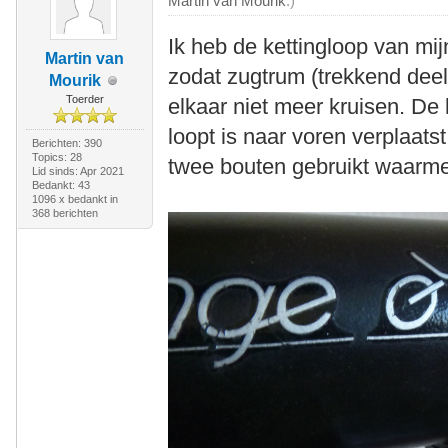
Martin van Mourik
.)
Ik heb de kettingloop van mi
Martin van
zodat zugtrum (trekkend deel
Mourik
Toerder
elkaar niet meer kruisen. De 
loopt is naar voren verplaats
Berichten: 390
Topics: 28
twee bouten gebruikt waarme
Lid sinds: Apr 2021
Bedankt: 43
1096 x bedankt in
368 berichten