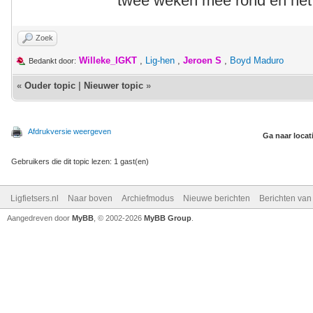
twee weken mee rond en het
Zoek
Willeke_IGKT
,
Lig-hen
,
Jeroen S
,
Boyd Maduro
Bedankt door:
«
Ouder topic
|
Nieuwer topic
»
Afdrukversie weergeven
Ga naar locat
Gebruikers die dit topic lezen: 1 gast(en)
Ligfietsers.nl
Naar boven
Archiefmodus
Nieuwe berichten
Berichten va
Aangedreven door
MyBB
, © 2002-2026
MyBB Group
.