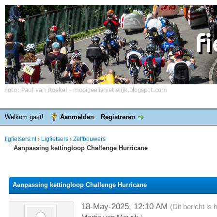
Welkom gast!
Aanmelden
Registreren
ligfietsers.nl
›
Ligfietsers
›
Zelfbouwers
Aanpassing kettingloop Challenge Hurricane
elde waardering is 0
Aanpassing kettingloop Challenge Hurricane
18-May-2025, 12:10 AM
(Dit bericht i