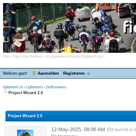
Welkom gast!
Aanmelden
Registreren
ligfietsers.nl
›
Ligfietsers
›
Zelfbouwers
Project Wizard 2.0
elde waardering is 3
Project Wizard 2.0
12-May-2025, 08:06 AM
(Dit bericht i