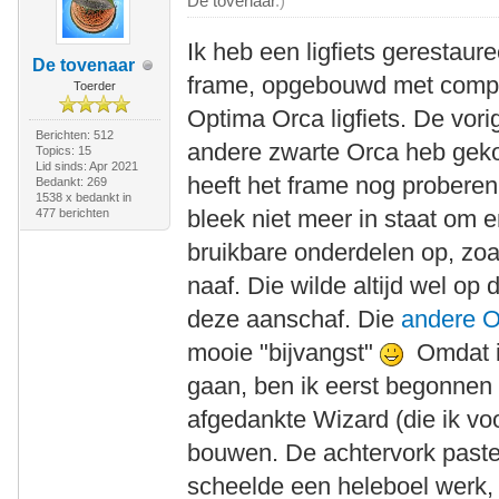
De tovenaar
.)
Ik heb een ligfiets gerestau
De tovenaar
frame, opgebouwd met comp
Toerder
Optima Orca ligfiets. De vor
Berichten: 512
andere zwarte Orca heb gekoc
Topics: 15
Lid sinds: Apr 2021
heeft het frame nog proberen
Bedankt: 269
1538 x bedankt in
bleek niet meer in staat om e
477 berichten
bruikbare onderdelen op, zoa
naaf. Die wilde altijd wel op
deze aanschaf. Die
andere O
mooie "bijvangst"
Omdat ik
gaan, ben ik eerst begonnen
afgedankte Wizard (die ik vo
bouwen. De achtervork past
scheelde een heleboel werk,