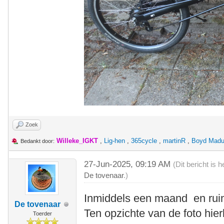
Zoek
Willeke_IGKT
,
Lig-hen
,
365cycle
,
martinR
,
Boyd Madu
Bedankt door:
27-Jun-2025, 09:19 AM
(Dit bericht is
De tovenaar
.)
Inmiddels een maand en ruim
De tovenaar
Ten opzichte van de foto hie
Toerder