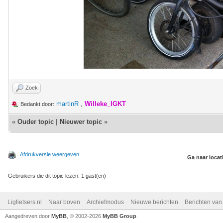
Zoek
martinR
,
Willeke_IGKT
Bedankt door:
«
Ouder topic
|
Nieuwer topic
»
Afdrukversie weergeven
Ga naar locat
Gebruikers die dit topic lezen: 1 gast(en)
Ligfietsers.nl
Naar boven
Archiefmodus
Nieuwe berichten
Berichten va
Aangedreven door
MyBB
, © 2002-2026
MyBB Group
.