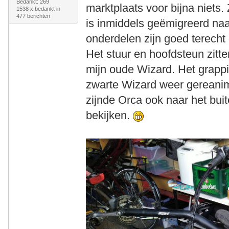
Bedankt: 269
marktplaats voor bijna niets.
1538 x bedankt in
477 berichten
is inmiddels geëmigreerd naa
onderdelen zijn goed terech
Het stuur en hoofdsteun zitt
mijn oude Wizard. Het grappi
zwarte Wizard weer gereanim
zijnde Orca ook naar het bui
bekijken.