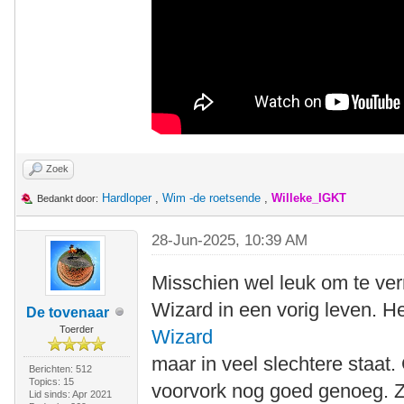
Zoek
Hardloper
,
Wim -de roetsende
,
Willeke_IGKT
Bedankt door:
28-Jun-2025, 10:39 AM
Misschien wel leuk om te ver
Wizard in een vorig leven. H
De tovenaar
Toerder
Wizard
maar in veel slechtere staat
Berichten: 512
Topics: 15
voorvork nog goed genoeg. Z
Lid sinds: Apr 2021