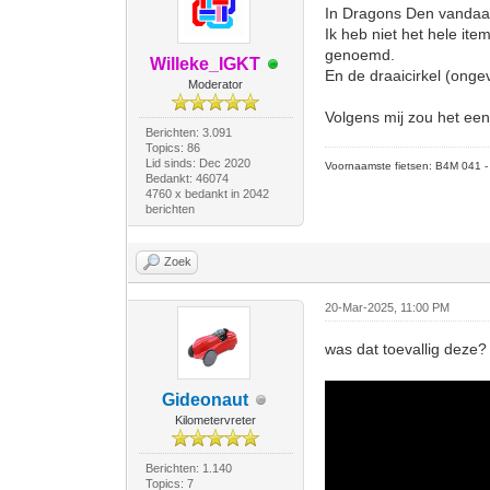
In Dragons Den vandaag
Ik heb niet het hele it
genoemd.
Willeke_IGKT
En de draaicirkel (ong
Moderator
Volgens mij zou het een
Berichten: 3.091
Topics: 86
Lid sinds: Dec 2020
Voornaamste fietsen: B4M 041 - M
Bedankt: 46074
4760 x bedankt in 2042
berichten
Zoek
20-Mar-2025, 11:00 PM
was dat toevallig deze?
Gideonaut
Kilometervreter
Berichten: 1.140
Topics: 7