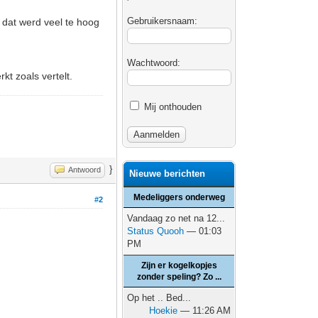
Gebruikersnaam:
n dat werd veel te hoog
Wachtwoord:
kt zoals vertelt.
Mij onthouden
}
Antwoord
Nieuwe berichten
Medeliggers onderweg
#2
Vandaag zo net na 12...
Status Quooh
— 01:03
PM
Zijn er kogelkopjes
zonder speling? Zo ...
Op het .. Bed...
Hoekie
— 11:26 AM