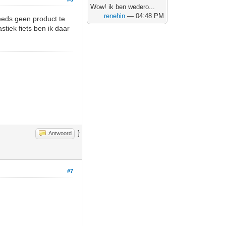
Wow! ik ben wedero...
renehin
— 04:48 PM
teeds geen product te
tiek fiets ben ik daar
}
Antwoord
#7