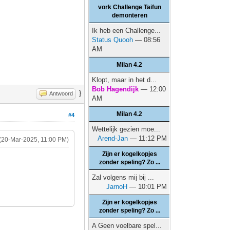
vork Challenge Taifun
demonteren
Ik heb een Challenge...
Status Quooh
— 08:56
AM
Milan 4.2
Klopt, maar in het d...
Bob Hagendijk
— 12:00
}
Antwoord
AM
Milan 4.2
#4
Wettelijk gezien moe...
Arend-Jan
— 11:12 PM
(20-Mar-2025, 11:00 PM)
Zijn er kogelkopjes
zonder speling? Zo ...
Zal volgens mij bij ...
JarnoH
— 10:01 PM
Zijn er kogelkopjes
zonder speling? Zo ...
A Geen voelbare spel...