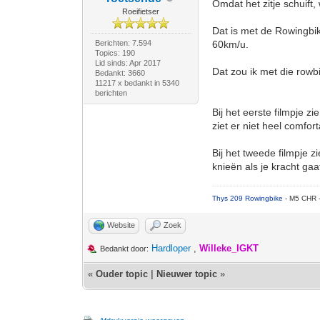
Omdat het zitje schuift, 
Roeifietser
Dat is met de Rowingbike
Berichten: 7.594
60km/u.
Topics: 190
Lid sinds: Apr 2017
Dat zou ik met die rowb
Bedankt: 3660
11217 x bedankt in 5340
berichten
Bij het eerste filmpje z
ziet er niet heel comfort
Bij het tweede filmpje zi
knieën als je kracht gaa
Thys 209 Rowingbike
- M5 CHR 
Website
Zoek
Hardloper
,
Willeke_IGKT
Bedankt door:
«
Ouder topic
|
Nieuwer topic
»