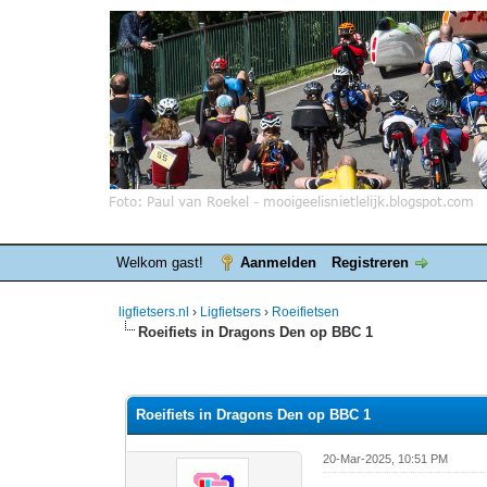
Welkom gast!
Aanmelden
Registreren
ligfietsers.nl
›
Ligfietsers
›
Roeifietsen
Roeifiets in Dragons Den op BBC 1
0 stemmen - gemiddelde waardering is 0
1
2
3
4
5
Roeifiets in Dragons Den op BBC 1
20-Mar-2025, 10:51 PM