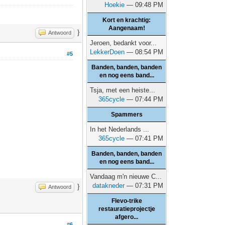
Hoekie
— 09:48 PM
Kort en krachtig:
Aangenaam!
}
Antwoord
Jeroen, bedankt voor...
LekkerDoen
— 08:54 PM
#5
Banden, banden, banden
.
en nog eens band...
Tsja, met een heiste...
365cycle
— 07:44 PM
Spammers
In het Nederlands ...
365cycle
— 07:41 PM
Banden, banden, banden
en nog eens band...
Vandaag m'n nieuwe C...
datakneder
— 07:31 PM
}
Antwoord
Flevo-trike
restauratieprojectje
afgero...
#6