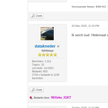
Voornaamste fietsen: B4M 041 - M
Zoek
20-Mar-2025, 11:34 PM
Ik word oud. Helemaal du
datakneder
WAWelaar
Berichten: 1.312
Topics: 32
Lid sinds: Jul 2021
Bedankt: 853
2734 x bedankt in 1235
berichten
Zoek
Willeke_IGKT
Bedankt door:
20-Mar-2025, 11:44 PM