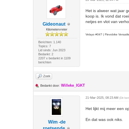
Het is alweer wat jaar 
koop is. Ik vond dat ro
netjes en vlot van verho
Gideonaut
Kilometervreter
Velayo #
0
4?
| Flevobike Versati
Berichten: 1.140
Topics: 7
Lid sinds: Jun 2023
Bedankt: 2
2207 x bedankt in 1109
berichten
Zoek
Willeke_IGKT
Bedankt door:
21-Mar-2025, 08:23 AM
(Dit be
Het lijkt mij meer een 
En dat was ook niks.
Wim -de
roetsende