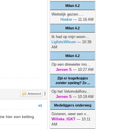
Milan 4.2
Wettelijk gezien.....
Hoekie
— 11:16 AM
Milan 4.2
Ik had op mijn woon-...
LigfietsWilsum
— 10:39
AM
Milan 4.2
Op een driewieler mo...
Jeroen S
— 10:27 AM
Zijn er kogelkopjes
zonder speling? Zo ...
Op het Velomobilforu...
}
Antwoord
Jeroen S
— 10:19 AM
Medeliggers onderweg
#3
Gisteren, weer een v...
ie hier een ketting.
Willeke_IGKT
— 10:11
AM