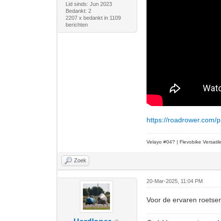
Lid sinds: Jun 2023
Bedankt: 2
2207 x bedankt in 1109
berichten
https://roadrower.com/
Velayo #
0
4?
| Flevobike Versati
Zoek
20-Mar-2025, 11:04 PM
Voor de ervaren roetsers