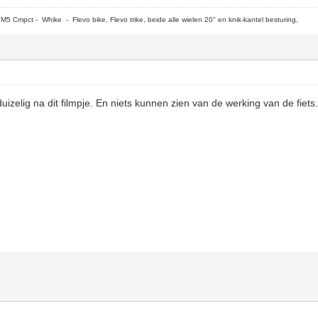
5 Cmpct - Whike - Flevo bike, Flevo trike, beide alle wielen 20" en knik-kantel besturing,
izelig na dit filmpje. En niets kunnen zien van de werking van de fiets