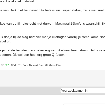
word je al snel instabiel.
 van Derk niet het geval. Die fiets is juist super stabiel, zelfs met sn
ikes van de filmpjes echt niet durven. Maximaal 25km/u is waarschijnlij
ie ik dat je bij de slag best ver met je ellebogen voorbij je romp komt. N
abel uit.
e je dat de berijder zijn voeten erg ver uit elkaar heeft staan. Dat is ze
t zetten. Dit wel een heel erg grote Q-factor.
- DF
282
- DFxl 137 - Rans Dynamik Pro - M5 MinimalBike