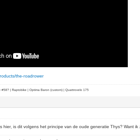
products/the-roadrower
le #58?
| Raptobike | Optima Baron (custom) | Quattrovelo 175
 hier, is dit volgens het principe van de oude generatie Thys? Want ik z