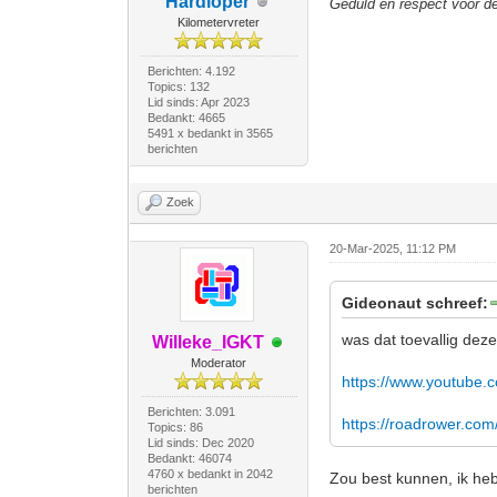
Hardloper
Geduld en respect voor 
Kilometervreter
Berichten: 4.192
Topics: 132
Lid sinds: Apr 2023
Bedankt: 4665
5491 x bedankt in 3565
berichten
Zoek
20-Mar-2025, 11:12 PM
Gideonaut schreef:
was dat toevallig dez
Willeke_IGKT
Moderator
https://www.youtube
Berichten: 3.091
https://roadrower.com
Topics: 86
Lid sinds: Dec 2020
Bedankt: 46074
4760 x bedankt in 2042
Zou best kunnen, ik he
berichten