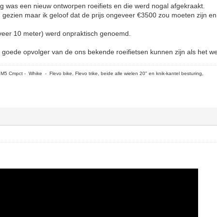
 was een nieuw ontworpen roeifiets en die werd nogal afgekraakt.
em gezien maar ik geloof dat de prijs ongeveer €3500 zou moeten zijn e
eveer 10 meter) werd onpraktisch genoemd.
 goede opvolger van de ons bekende roeifietsen kunnen zijn als het wer
5 Cmpct - Whike - Flevo bike, Flevo trike, beide alle wielen 20" en knik-kantel besturing,