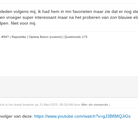
geleden volgens mij, ik had hem in mn favorieten maar zie dat er nog s
eien vroeger super interessant maar na het proberen van zon blauwe elas
lpen. Niet voor mij.
le #58?
| Raptobike | Optima Baron (custom) | Quattrovelo 175
richt is het laatst bewerkt op 21-Mar-2025, 08:29 AM door
Wim -de roetsende
.)
opvolger van deze:
https://www.youtube.com/watch?v=gJ3B8MQJiGs