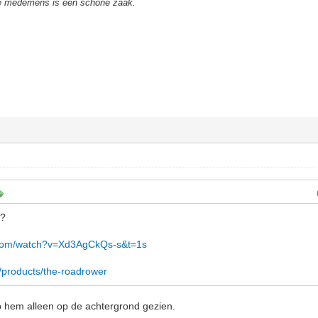
de medemens is een schone zaak.
e?
.com/watch?v=Xd3AgCkQs-s&t=1s
/products/the-roadrower
b hem alleen op de achtergrond gezien.