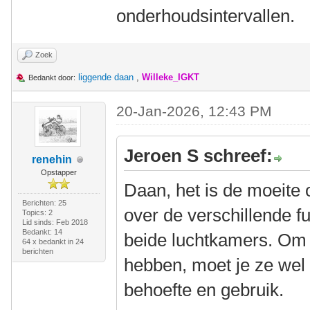
onderhoudsintervallen.
Zoek
liggende daan
,
Willeke_IGKT
Bedankt door:
20-Jan-2026, 12:43 PM
Jeroen S schreef:
renehin
Opstapper
Daan, het is de moeite 
Berichten: 25
over de verschillende f
Topics: 2
Lid sinds: Feb 2018
Bedankt: 14
beide luchtkamers. Om 
64 x bedankt in 24
berichten
hebben, moet je ze wel
behoefte en gebruik.