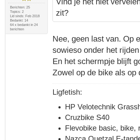
Vind je het niet vervele
Berichten: 25
zit?
Topics: 2
Lid sinds: Feb 2018
Bedankt: 14
64 x bedankt in 24
berichten
Nee, geen last van. Op e
sowieso onder het rijden 
En het schermpje blijft 
Zowel op de bike als op 
Ligfetish:
HP Velotechnik Grass
Cruzbike S40
Flevobike basic, bike, r
Nazca Quetzal E-tan