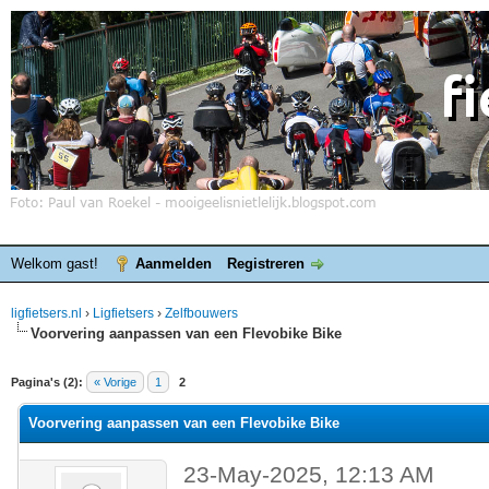
Welkom gast!
Aanmelden
Registreren
ligfietsers.nl
›
Ligfietsers
›
Zelfbouwers
Voorvering aanpassen van een Flevobike Bike
elde waardering is 0
Pagina's (2):
« Vorige
1
2
Voorvering aanpassen van een Flevobike Bike
23-May-2025, 12:13 AM