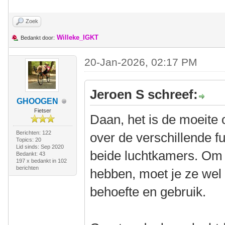
Zoek
Willeke_IGKT
Bedankt door:
20-Jan-2026, 02:17 PM
Jeroen S schreef:
GHOOGEN
Fietser
Daan, het is de moeite 
Berichten: 122
over de verschillende f
Topics: 20
Lid sinds: Sep 2020
beide luchtkamers. Om 
Bedankt: 43
197 x bedankt in 102
berichten
hebben, moet je ze wel
behoefte en gebruik.