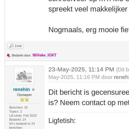
spreekt veel makkelijker 
Nogmaals, erg mooie fie
Zoek
Willeke_IGKT
Bedankt door:
23-May-2025, 11:14 PM
(Dit 
May-2025, 11:16 PM door
reneh
renehin
Dit bericht is gecensuree
Opstapper
is? Neem contact op me
Berichten: 25
Topics: 2
Lid sinds: Feb 2018
Ligfetish:
Bedankt: 14
64 x bedankt in 24
berichten