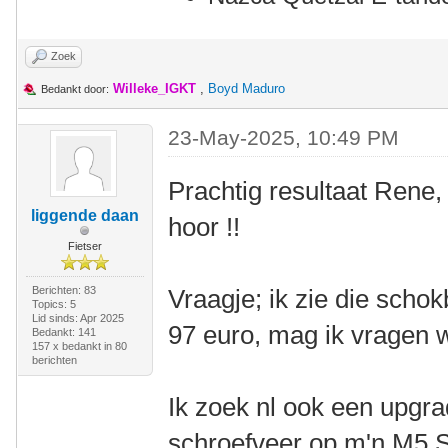
Zoek
Willeke_IGKT
,
Boyd Maduro
Bedankt door:
23-May-2025, 10:49 PM
Prachtig resultaat Rene,
liggende daan
hoor !!
Fietser
Berichten: 83
Vraagje; ik zie die schokb
Topics: 5
Lid sinds: Apr 2025
97 euro, mag ik vragen w
Bedankt: 141
157 x bedankt in 80
berichten
Ik zoek nl ook een upgr
schroefveer op m'n M5 S