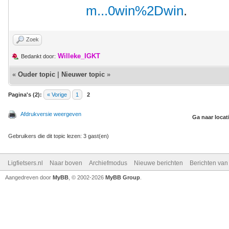
m...0win%2Dwin
.
Zoek
Willeke_IGKT
Bedankt door:
«
Ouder topic
|
Nieuwer topic
»
Pagina's (2):
« Vorige
1
2
Afdrukversie weergeven
Ga naar locat
Gebruikers die dit topic lezen: 3 gast(en)
Ligfietsers.nl
Naar boven
Archiefmodus
Nieuwe berichten
Berichten va
Aangedreven door
MyBB
, © 2002-2026
MyBB Group
.