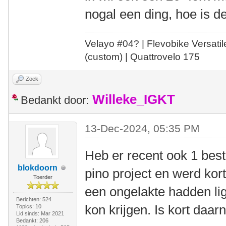
nogal een ding, hoe is d
Velayo #
0
4?
| Flevobike Versati
(custom) | Quattrovelo 175
Zoek
Willeke_IGKT
Bedankt door:
13-Dec-2024, 05:35 PM
Heb er recent ook 1 bes
blokdoorn
pino project en werd kor
Toerder
een ongelakte hadden lig
Berichten: 524
kon krijgen. Is kort daar
Topics: 10
Lid sinds: Mar 2021
Bedankt: 206