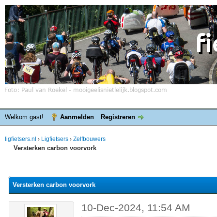
Welkom gast!
Aanmelden
Registreren
ligfietsers.nl
›
Ligfietsers
›
Zelfbouwers
Versterken carbon voorvork
elde waardering is 5
Versterken carbon voorvork
10-Dec-2024, 11:54 AM