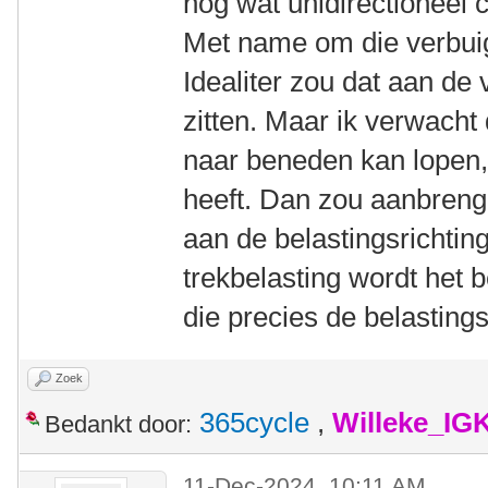
nog wat unidirectioneel 
Met name om die verbuig
Idealiter zou dat aan de
zitten. Maar ik verwacht 
naar beneden kan lopen,
heeft. Dan zou aanbrenge
aan de belastingsrichtin
trekbelasting wordt het
die precies de belastings
Zoek
365cycle
,
Willeke_IG
Bedankt door:
11-Dec-2024, 10:11 AM