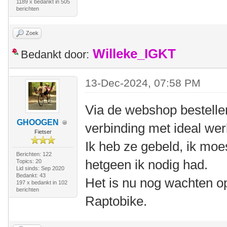
1189 x bedankt in 505
berichten
Zoek
Willeke_IGKT
Bedankt door:
13-Dec-2024, 07:58 PM
Via de webshop bestellen
GHOOGEN
verbinding met ideal werk
Fietser
Ik heb ze gebeld, ik moe
Berichten: 122
hetgeen ik nodig had.
Topics: 20
Lid sinds: Sep 2020
Bedankt: 43
Het is nu nog wachten o
197 x bedankt in 102
berichten
Raptobike.