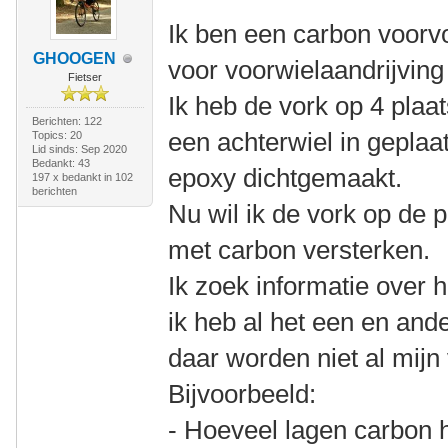
Ik ben een carbon voorv
GHOOGEN
voor voorwielaandrijving
Fietser
Ik heb de vork op 4 plaa
Berichten: 122
een achterwiel in gepla
Topics: 20
Lid sinds: Sep 2020
Bedankt: 43
epoxy dichtgemaakt.
197 x bedankt in 102
berichten
Nu wil ik de vork op de
met carbon versterken.
Ik zoek informatie over 
ik heb al het een en and
daar worden niet al mij
Bijvoorbeeld:
- Hoeveel lagen carbon h