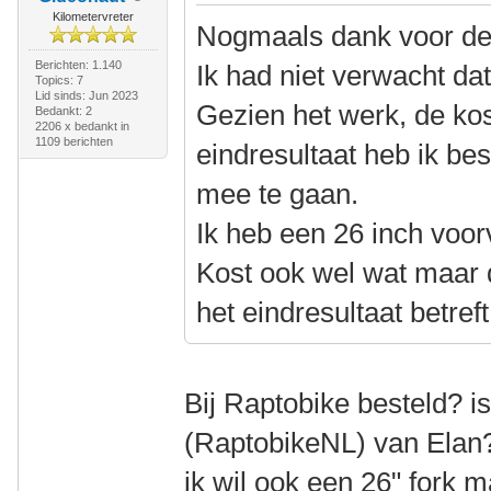
Kilometervreter
Nogmaals dank voor de 
Berichten: 1.140
Ik had niet verwacht dat
Topics: 7
Lid sinds: Jun 2023
Gezien het werk, de ko
Bedankt: 2
2206 x bedankt in
1109 berichten
eindresultaat heb ik bes
mee te gaan.
Ik heb een 26 inch voor
Kost ook wel wat maar 
het eindresultaat betreft
Bij Raptobike besteld? i
(RaptobikeNL) van Elan? 
ik wil ook een 26" fork 