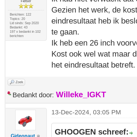
Fietser
Gezien het werk, de kos
Berichten: 122
eindresultaat heb ik bes
Topics: 20
Lid sinds: Sep 2020
Bedankt: 43
te gaan.
197 x bedankt in 102
berichten
Ik heb een 26 inch voorv
Kost ook wel wat maar d
het eindresultaat betreft.
Zoek
Willeke_IGKT
Bedankt door:
13-Dec-2024, 03:05 PM
GHOOGEN schreef:
Gideonaut