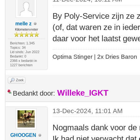
By Poly-Service zijn ze
melle z
(of, dat waren ze in iede
Kilometervreter
daar voor het laatst gew
Berichten: 1.345
Topics: 34
Lid sinds: Jun 2022
Optima Stinger |
2x Dries Baron
Bedankt: 0
2366 x bedankt in
1227 berichten
Zoek
Willeke_IGKT
Bedankt door:
13-Dec-2024, 11:01 AM
Nogmaals dank voor de r
GHOOGEN
Ik had niet verwacht dat 