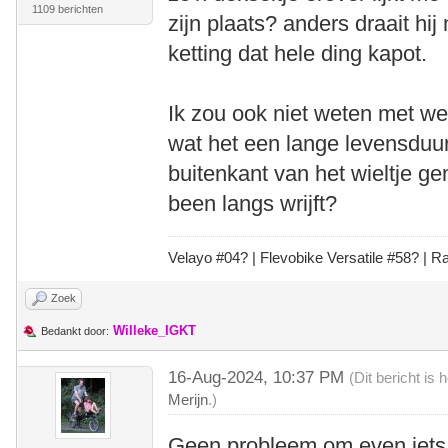
1109 berichten
zijn plaats? anders draait hij
ketting dat hele ding kapot.
Ik zou ook niet weten met we
wat het een lange levensduur
buitenkant van het wieltje 
been langs wrijft?
Velayo #
0
4?
| Flevobike Versatile #58?
| Ra
Zoek
Willeke_IGKT
Bedankt door:
16-Aug-2024, 10:37 PM
(Dit bericht is
Merijn
.)
Geen probleem om even iets 