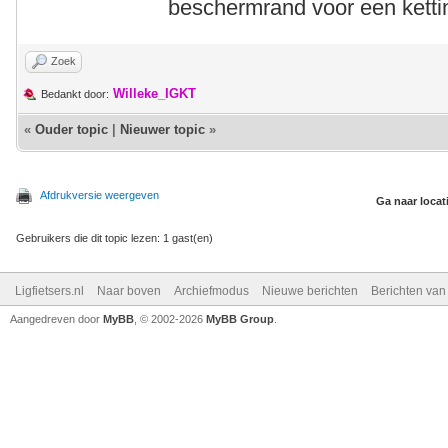
beschermrand voor een ketti
Zoek
Willeke_IGKT
Bedankt door:
«
Ouder topic
|
Nieuwer topic
»
Afdrukversie weergeven
Ga naar locat
Gebruikers die dit topic lezen: 1 gast(en)
Ligfietsers.nl
Naar boven
Archiefmodus
Nieuwe berichten
Berichten va
Aangedreven door
MyBB
, © 2002-2026
MyBB Group
.