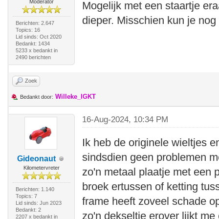
Moderator
Mogelijk met een staartje era
dieper. Misschien kun je nog 
Berichten: 2.647
Topics: 16
Lid sinds: Oct 2020
Bedankt: 1434
5233 x bedankt in
2490 berichten
Zoek
Willeke_IGKT
Bedankt door:
16-Aug-2024, 10:34 PM
Ik heb de originele wieltjes 
sindsdien geen problemen me
Gideonaut
Kilometervreter
zo'n metaal plaatje met een 
broek ertussen of ketting tus
Berichten: 1.140
Topics: 7
frame heeft zoveel schade op
Lid sinds: Jun 2023
Bedankt: 2
zo'n dekseltje erover lijkt m
2207 x bedankt in