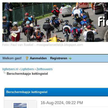
Welkom gast!
Aanmelden
Registreren
ligfietsers.nl
›
Ligfietsers
›
Zelfbouwers
Berschermkapje kettingwiel
elde waardering is 0
Berschermkapje kettingwiel
16-Aug-2024, 09:22 PM