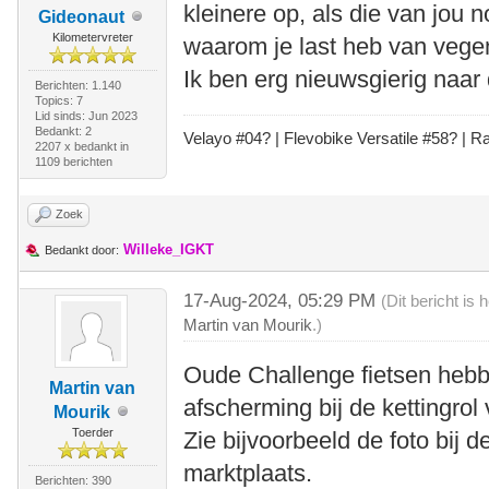
kleinere op, als die van jou n
Gideonaut
Kilometervreter
waarom je last heb van vege
Ik ben erg nieuwsgierig naar 
Berichten: 1.140
Topics: 7
Lid sinds: Jun 2023
Bedankt: 2
Velayo #
0
4?
| Flevobike Versatile #58?
| Ra
2207 x bedankt in
1109 berichten
Zoek
Willeke_IGKT
Bedankt door:
17-Aug-2024, 05:29 PM
(Dit bericht is
Martin van Mourik
.)
Oude Challenge fietsen hebb
Martin van
afscherming bij de kettingrol
Mourik
Toerder
Zie bijvoorbeeld de foto bij 
marktplaats.
Berichten: 390