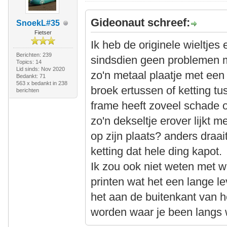
Gideonaut schreef:
SnoekL#35
Fietser
Ik heb de originele wieltjes
Berichten: 239
sindsdien geen problemen m
Topics: 14
Lid sinds: Nov 2020
zo'n metaal plaatje met ee
Bedankt: 71
563 x bedankt in 238
broek ertussen of ketting tu
berichten
frame heeft zoveel schade o
zo'n dekseltje erover lijkt 
op zijn plaats? anders draait
ketting dat hele ding kapot.
Ik zou ook niet weten met w
printen wat het een lange l
het aan de buitenkant van h
worden waar je been langs w