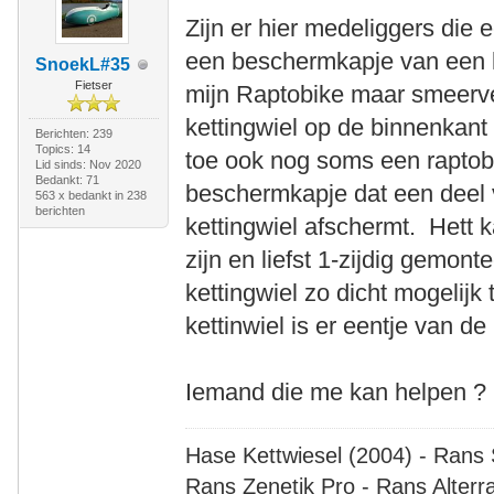
Zijn er hier medeliggers die 
een beschermkapje van een ke
SnoekL#35
Fietser
mijn Raptobike maar smeerv
kettingwiel op de binnenkant
Berichten: 239
Topics: 14
toe ook nog soms een raptobi
Lid sinds: Nov 2020
Bedankt: 71
beschermkapje dat een deel 
563 x bedankt in 238
berichten
kettingwiel afschermt. Hett
zijn en liefst 1-zijdig gemon
kettingwiel zo dicht mogelijk
kettinwiel is er eentje van
Iemand die me kan helpen ?
Hase Kettwiesel (2004) - Rans 
Rans Zenetik Pro - Rans Alterr