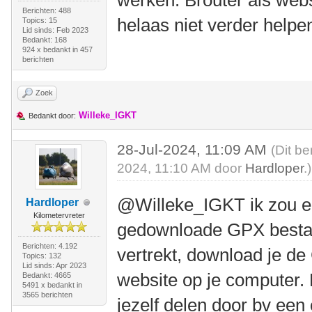
werken. Brouter als webs
Berichten: 488
helaas niet verder helpe
Topics: 15
Lid sinds: Feb 2023
Bedankt: 168
924 x bedankt in 457
berichten
Zoek
Willeke_IGKT
Bedankt door:
28-Jul-2024, 11:09 AM
(Dit be
2024, 11:10 AM door
Hardloper
.)
@Willeke_IGKT ik zou e
Hardloper
Kilometervreter
gedownloade GPX bestan
Berichten: 4.192
vertrekt, download je d
Topics: 132
Lid sinds: Apr 2023
website op je computer.
Bedankt: 4665
5491 x bedankt in
3565 berichten
jezelf delen door bv een 