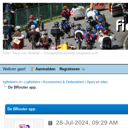
Welkom gast!
Aanmelden
Registreren
ligfietsers.nl
›
Ligfietsers
›
Accessoires & Onderdelen
›
Apps en sites
De BRouter app.
elde waardering is 0
De BRouter app.
28-Jul-2024, 09:29 AM