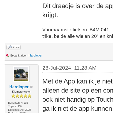
Dit draadje is over de a
krijgt.
Voornaamste fietsen: B4M 041 -
trike, beide alle wielen 20" en kn
Zoek
Hardloper
Bedankt door:
28-Jul-2024, 11:28 AM
Met de App kan ik je niet
Hardloper
alleen de site op een co
Kilometervreter
ook niet handig op Touc
Berichten: 4.192
Topics: 132
ga ik niet de app kunnen
Lid sinds: Apr 2023