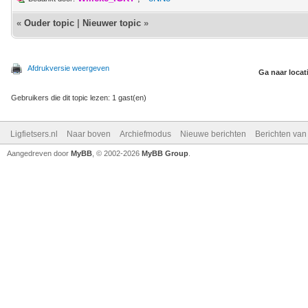
«
Ouder topic
|
Nieuwer topic
»
Afdrukversie weergeven
Ga naar locat
Gebruikers die dit topic lezen: 1 gast(en)
Ligfietsers.nl
Naar boven
Archiefmodus
Nieuwe berichten
Berichten va
Aangedreven door
MyBB
, © 2002-2026
MyBB Group
.