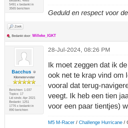
Bedankt: 4665
5491 x bedankt in
3565 berichten
Geduld en respect voor d
Zoek
Willeke_IGKT
Bedankt door:
28-Jul-2024, 08:26 PM
Ik moet zeggen dat ik de
Bacchus
ook net te krap vind om 
Kilometervreter
vooral dat terug-navigere
Berichten: 1.037
veegt. Ik heb een tien j
Topics: 17
Lid sinds: Apr 2021
Bedankt: 1251
voor een paar tientjes) w
1776 x bedankt in
890 berichten
M5 M-Racer
/
Challenge Hurricane
/ 