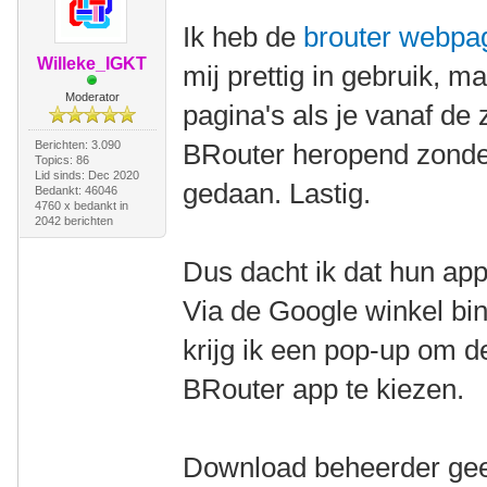
Ik heb de
brouter webpa
Willeke_IGKT
mij prettig in gebruik, m
Moderator
pagina's als je vanaf de 
Berichten: 3.090
BRouter heropend zonder 
Topics: 86
Lid sinds: Dec 2020
gedaan. Lastig.
Bedankt: 46046
4760 x bedankt in
2042 berichten
Dus dacht ik dat hun app
Via de Google winkel bi
krijg ik een pop-up om 
BRouter app te kiezen.
Download beheerder gee