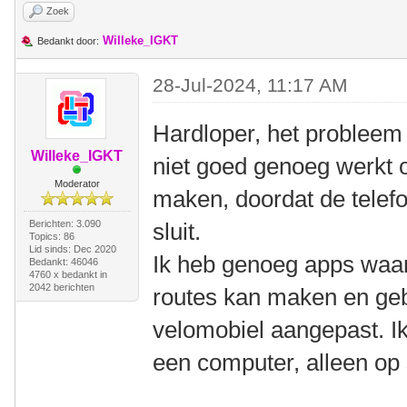
Zoek
Willeke_IGKT
Bedankt door:
28-Jul-2024, 11:17 AM
Hardloper, het probleem 
Willeke_IGKT
niet goed genoeg werkt 
Moderator
maken, doordat de telefo
Berichten: 3.090
sluit.
Topics: 86
Lid sinds: Dec 2020
Ik heb genoeg apps waa
Bedankt: 46046
4760 x bedankt in
2042 berichten
routes kan maken en gebr
velomobiel aangepast. I
een computer, alleen op