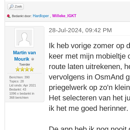
Zoek
Hardloper
,
Willeke_IGKT
Bedankt door:
28-Jul-2024, 09:42 PM
Ik heb vorige zomer op 
Martin van
keer met mijn mobieltje 
Mourik
route laten uitrekenen,
Toerder
vervolgens in OsmAnd g
Berichten: 390
Topics: 28
priegelwerk op zo'n klei
Lid sinds: Apr 2021
Bedankt: 43
1096 x bedankt in
Het selecteren van het jui
368 berichten
ik het me goed herinner.
De app heb ik nog nooit 