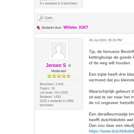
8 x bedankt in 5 berichten
Zoek
Willeke_IGKT
Bedankt door:
28-Jul-2024, 05:20 PM
Tja, de famueze Bioshif
kettingbuisje de goede 
of de weg wilt houden.
Jeroen S
Moderator
Een triple heeft drie bl
vermoed dat jou kleinste
Berichten: 2.643
Topics: 16
Waarschijnlijk gebeurt d
Lid sinds: Oct 2020
zit wat te ver naar het 
Bedankt: 1430
5225 x bedankt in 2486
de rol ongeveer hetzelfd
berichten
Een derailleurmastje kn
heefft dutchbikebits wel
Dan zou daar een sleuf
https://www.dutchbikebi