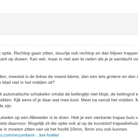
t optie. Rechtop gaan zitten, stuurtje ook rechtop en dan blijven trapp
kant op duwen. Kan wel, maar is niet aan te raden als je je aandacht oo
aden, meestal is de linkse de meest kleine, dan een iets grotere en dan 
 blad niet in het midden zit?
it automatische schakelen omdat de kettinglijn niet klopt, de kettingrol e
midden. Kijk eens of je daar wat mee kunt. Meet na vanuit het midden. Mo
e zijn.
utselen op een Alleweder is te doen. Heb je een vierkante trapas bui
 iets daarvoor. Mogelijk zit die optie ook al op de kunststof trapasbehuiz
je in moeten zitten van uit het hoofd 10mm, 8mm zou ook kunnen.
ts.com/recumbent-...ket-holder