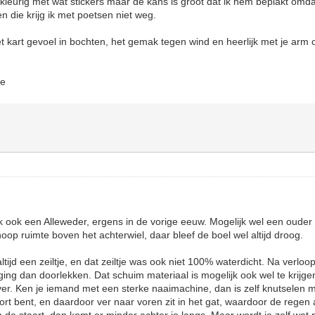
kleurig met wat stickers maar de kans is groot dat ik hem beplakt omdat
n die krijg ik met poetsen niet weg.
et kart gevoel in bochten, het gemak tegen wind en heerlijk met je arm 
te
k ook een Alleweder, ergens in de vorige eeuw. Mogelijk wel een ouder
oop ruimte boven het achterwiel, daar bleef de boel wel altijd droog.
ijd een zeiltje, en dat zeiltje was ook niet 100% waterdicht. Na verloo
ging dan doorlekken. Dat schuim materiaal is mogelijk ook wel te krij
ver. Ken je iemand met een sterke naaimachine, dan is zelf knutselen m
kort bent, en daardoor ver naar voren zit in het gat, waardoor de regen a