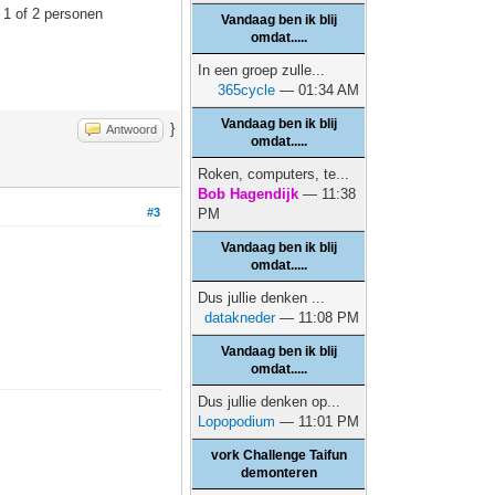
 1 of 2 personen
Vandaag ben ik blij
omdat.....
In een groep zulle...
365cycle
— 01:34 AM
Vandaag ben ik blij
}
Antwoord
omdat.....
Roken, computers, te...
Bob Hagendijk
— 11:38
#3
PM
Vandaag ben ik blij
omdat.....
Dus jullie denken ...
datakneder
— 11:08 PM
Vandaag ben ik blij
omdat.....
Dus jullie denken op...
Lopopodium
— 11:01 PM
vork Challenge Taifun
demonteren