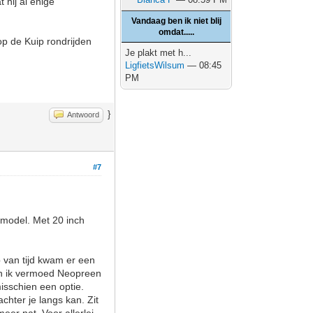
 hij al enige
Vandaag ben ik niet blij
omdat.....
op de Kuip rondrijden
Je plakt met h...
LigfietsWilsum
— 08:45
PM
}
Antwoord
#7
 model. Met 20 inch
p van tijd kwam er een
gen ik vermoed Neopreen
isschien een optie.
chter je langs kan. Zit