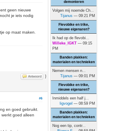
demonteren
ment geen nieuwe
Volgen mij noemde Ch...
ocht je iets nodig
Tijanus
— 09:21 PM
Flevobike en trike,
nieuwe eigenaren?
ltje op maat maken.
Ik had op de flevobi...
Willeke_IGKT
— 09:15
PM
Banden plakken:
materialen en technieken
Nemen mensen n...
Tijanus
— 09:01 PM
}
Antwoord
Flevobike en trike,
nieuwe eigenaren?
Inmiddels een half j...
#6
ligvogel
— 08:59 PM
jong en goed gebruikt.
Banden plakken:
j, werkt goed alleen
materialen en technieken
Nog een tip, contr...
Bianca F
— 08:59 PM