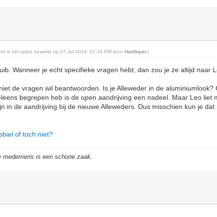
icht is het laatst bewerkt op 07-Jul-2024, 02:34 PM door
Hardloper
.)
b. Wanneer je echt specifieke vragen hebt, dan zou je ze altijd naar 
ij niet de vragen wil beantwoorden. Is je Alleweder in de aluminiumlook? O
eleens begrepen heb is de open aandrijving een nadeel. Maar Leo liet 
ijn in de aandrijving bij de nieuwe Alleweders. Dus misschien kun je da
biel of toch niet?
de medemens is een schone zaak.