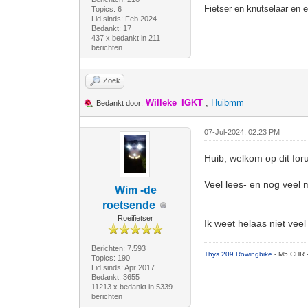
Fietser en knutselaar en 
Topics: 6
Lid sinds: Feb 2024
Bedankt: 17
437 x bedankt in 211
berichten
Zoek
Willeke_IGKT
,
Huibmm
Bedankt door:
07-Jul-2024, 02:23 PM
Huib, welkom op dit fo
Veel lees- en nog veel 
Wim -de
roetsende
Roeifietser
Ik weet helaas niet vee
Berichten: 7.593
Thys 209 Rowingbike
- M5 CHR 
Topics: 190
Lid sinds: Apr 2017
Bedankt: 3655
11213 x bedankt in 5339
berichten