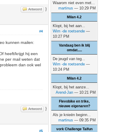
Waarom niet even met...
martinus
— 10:29 PM
}
Antwoord
Milan 4.2
Klopt, bij het aan...
Wim -de roetsende
—
#4
10:27 PM
Leo kunnen mailen:
Vandaag ben ik blij
omdat.....
f heeft/krijgt hij een
De jeugd van teg...
me per mail weten dat
Wim -de roetsende
—
t probleem dan ook wel
10:24 PM
Milan 4.2
Klopt, bij het aanze...
Arend-Jan
— 10:21 PM
Flevobike en trike,
nieuwe eigenaren?
}
Antwoord
Als je knieën beginn...
martinus
— 09:35 PM
vork Challenge Taifun
#5