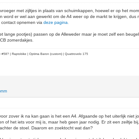
roeger met zijltjes in plaats van schuimkappen, hoewel er op het mo
ijn word er wel aan gewerkt om de A4 weer op de markt te krijgen, dus m
jd contact opnemen via
deze pagina.
et lange pootjes) passen op de Alleweder maar je moet zelf een beuge
 ICB zomerdakjes.
le #58?
| Raptobike | Optima Baron (custom) | Quattrovelo 175
bmm
oor zover ik na kan gaan is het een A4. Afgaande op het uiterlijk niet 
en of het iets voor mij is, maar heb geen jaar nodig. Er zit een zeiltje bi
 achter de stoel. Daarom en zoektocht wat dan?