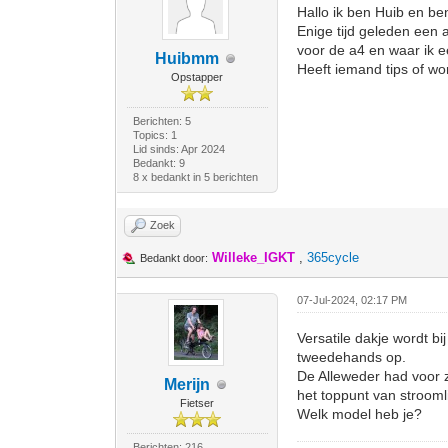
Hallo ik ben Huib en be
Enige tijd geleden een 
voor de a4 en waar ik e
Huibmm
Heeft iemand tips of wor
Opstapper
Berichten: 5
Topics: 1
Lid sinds: Apr 2024
Bedankt: 9
8 x bedankt in 5 berichten
Zoek
Willeke_IGKT
,
365cycle
Bedankt door:
07-Jul-2024, 02:17 PM
Versatile dakje wordt b
tweedehands op.
De Alleweder had voor z
Merijn
het toppunt van stroomli
Fietser
Welk model heb je?
Berichten: 216