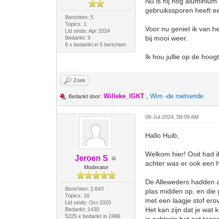
Nu is hij nog aluminium 
gebruikssporen heeft ee
Berichten: 5
Topics: 1
Voor nu geniet ik van h
Lid sinds: Apr 2024
bij mooi weer.
Bedankt: 9
8 x bedankt in 5 berichten
Ik hou jullie op de hoog
Zoek
Willeke_IGKT
,
Wim -de roetsende
Bedankt door:
08-Jul-2024, 08:09 AM
Hallo Huib,
Welkom hier! Ooit had i
Jeroen S
achter was er ook een h
Moderator
De Alleweders hadden alt
Berichten: 2.643
plas midden op, en die 
Topics: 16
met een laagje stof ero
Lid sinds: Oct 2020
Het kan zijn dat je wat 
Bedankt: 1430
5225 x bedankt in 2486