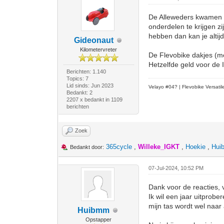
De Alleweders kwamen v
onderdelen te krijgen z
hebben dan kan je alti
Gideonaut
Kilometervreter
De Flevobike dakjes (m
Hetzelfde geld voor de
Berichten: 1.140
Topics: 7
Lid sinds: Jun 2023
Velayo #
0
4?
| Flevobike Versati
Bedankt: 2
2207 x bedankt in 1109
berichten
Zoek
365cycle
,
Willeke_IGKT
,
Hoekie
,
Hui
Bedankt door:
07-Jul-2024, 10:52 PM
Dank voor de reacties, v
Ik wil een jaar uitprober
mijn tas wordt wel naar
Huibmm
Opstapper