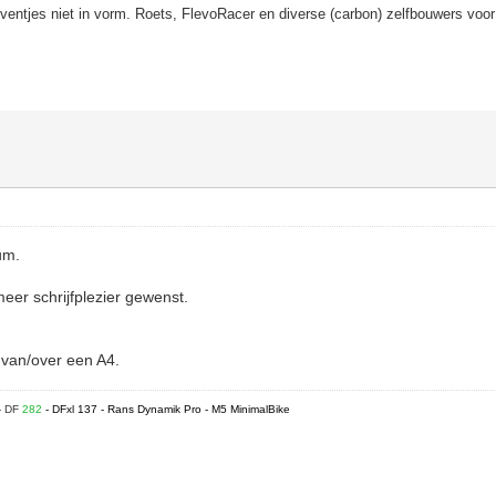
eventjes niet in vorm. Roets, FlevoRacer en diverse (carbon) zelfbouwers voor
rum.
meer schrijfplezier gewenst.
l van/over een A4.
- DF
282
- DFxl 137 - Rans Dynamik Pro - M5 MinimalBike