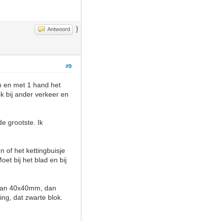
}
Antwoord
#9
en en met 1 hand het
k bij ander verkeer en
de grootste. Ik
n of het kettingbuisje
et bij het blad en bij
s van 40x40mm, dan
ing, dat zwarte blok.