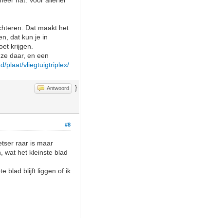
eer nat. Voor allerlei
chteren. Dat maakt het
n, dat kun je in
et krijgen.
n ze daar, en een
/plaat/vliegtuigtriplex/
}
Antwoord
#8
etser raar is maar
n, wat het kleinste blad
blad blijft liggen of ik