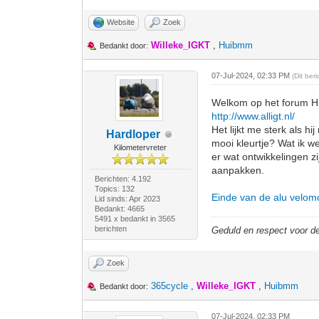
Website
Zoek
Willeke_IGKT
,
Huibmm
Bedankt door:
07-Jul-2024, 02:33 PM
(Dit ber
Welkom op het forum Hui
http://www.alligt.nl/
Het lijkt me sterk als h
Hardloper
mooi kleurtje? Wat ik w
Kilometervreter
er wat ontwikkelingen z
aanpakken.
Berichten: 4.192
Topics: 132
Einde van de alu velomo
Lid sinds: Apr 2023
Bedankt: 4665
5491 x bedankt in 3565
berichten
Geduld en respect voor 
Zoek
365cycle
,
Willeke_IGKT
,
Huibmm
Bedankt door:
07-Jul-2024, 02:33 PM