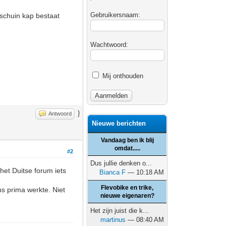
Gebruikersnaam:
 schuin kap bestaat
Wachtwoord:
Mij onthouden
}
Antwoord
Nieuwe berichten
Vandaag ben ik blij
omdat.....
#2
Dus jullie denken o...
het Duitse forum iets
Bianca F
— 10:18 AM
Flevobike en trike,
s prima werkte. Niet
nieuwe eigenaren?
Het zijn juist die k...
martinus
— 08:40 AM