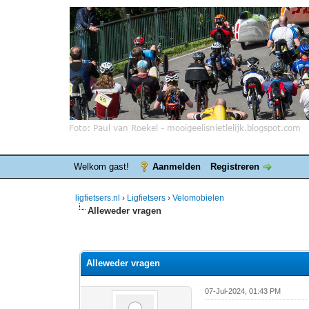
Welkom gast!
Aanmelden
Registreren
ligfietsers.nl
›
Ligfietsers
›
Velomobielen
Alleweder vragen
0 stemmen - gemiddelde waardering is 0
1
2
3
4
5
Alleweder vragen
07-Jul-2024, 01:43 PM