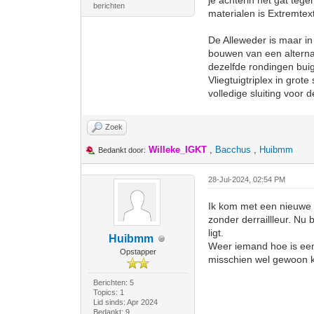
je achterin het gat tege
berichten
materialen is Extremtext
De Alleweder is maar in
bouwen van een alternati
dezelfde rondingen buig
Vliegtuigtriplex in grot
volledige sluiting voor 
Zoek
Willeke_IGKT
,
Bacchus
,
Huibmm
Bedankt door:
28-Jul-2024, 02:54 PM
Ik kom met een nieuwe vr
zonder derraillleur. Nu b
ligt.
Huibmm
Weer iemand hoe is een v
Opstapper
misschien wel gewoon ka
Berichten: 5
Topics: 1
Lid sinds: Apr 2024
Bedankt: 9