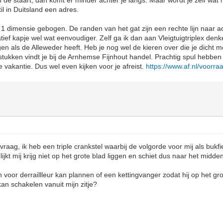
n de staart, dan komt er minder achter je langs. Maar wordt je zelf wat m
il in Duitsland een adres.
 1 dimensie gebogen. De randen van het gat zijn een rechte lijn naar a
ef kapje wel wat eenvoudiger. Zelf ga ik dan aan Vleigtuigtriplex denke
en als de Alleweder heeft. Heb je nog wel de kieren over die je dicht mo
e stukken vindt je bij de Arnhemse Fijnhout handel. Prachtig spul hebbe
de vakantie. Dus wel even kijken voor je afreist.
https://www.af.nl/voorraad
aag, ik heb een triple crankstel waarbij de volgorde voor mij als bukfi
lijkt mij krijg niet op het grote blad liggen en schiet dus naar het midde
oor derraillleur kan plannen of een kettingvanger zodat hij op het grote 
n schakelen vanuit mijn zitje?