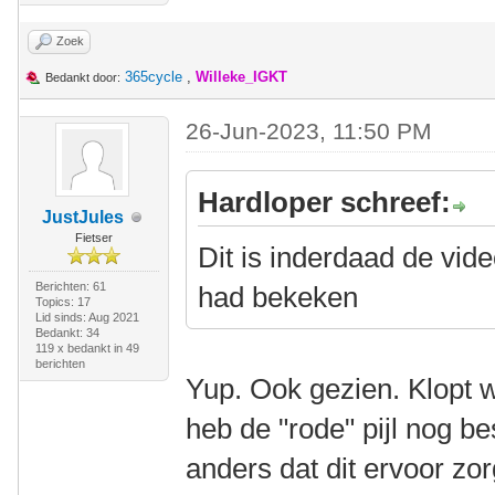
Zoek
365cycle
,
Willeke_IGKT
Bedankt door:
26-Jun-2023, 11:50 PM
Hardloper schreef:
JustJules
Fietser
Dit is inderdaad de vid
Berichten: 61
had bekeken
Topics: 17
Lid sinds: Aug 2021
Bedankt: 34
119 x bedankt in 49
berichten
Yup. Ook gezien. Klopt w
heb de "rode" pijl nog b
anders dat dit ervoor zor