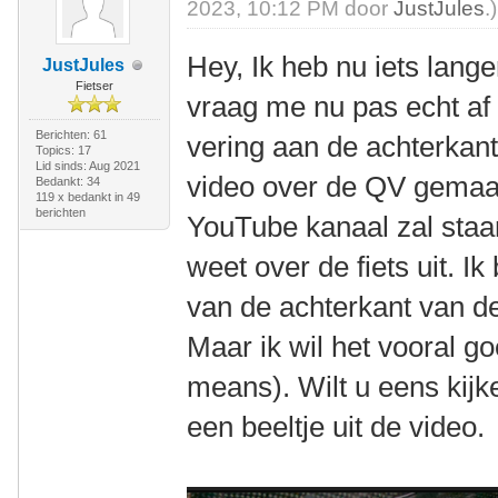
2023, 10:12 PM door
JustJules
.)
Hey, Ik heb nu iets lange
JustJules
Fietser
vraag me nu pas echt a
Berichten: 61
vering aan de achterkant
Topics: 17
Lid sinds: Aug 2021
video over de QV gemaak
Bedankt: 34
119 x bedankt in 49
berichten
YouTube kanaal zal staan.
weet over de fiets uit. I
van de achterkant van d
Maar ik wil het vooral 
means). Wilt u eens kijk
een beeltje uit de video.