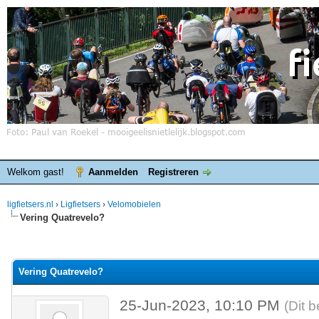
Welkom gast!
Aanmelden
Registreren
ligfietsers.nl
›
Ligfietsers
›
Velomobielen
Vering Quatrevelo?
elde waardering is 0
Vering Quatrevelo?
25-Jun-2023, 10:10 PM
(Dit 