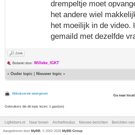
drempeltje moet opvangen
het andere wiel makkelijk
het moeilijk in de video.
gemaild met dezelfde v
Zoek
Willeke_IGKT
Bedankt door:
«
Ouder topic
|
Nieuwer topic
»
Afdrukversie weergeven
Ga naar locat
Gebruikers die dit topic lezen: 1 gast(en)
Ligfietsers.nl
Naar boven
Archiefmodus
Nieuwe berichten
Berichten va
Aangedreven door
MyBB
, © 2002-2026
MyBB Group
.