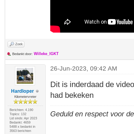
Zoek
Willeke_IGKT
Bedankt door:
26-Jun-2023, 09:42 AM
Dit is inderdaad de vide
Hardloper
had bekeken
Kilometervreter
Berichten: 4.190
Geduld en respect voor d
Topics: 132
Lid sinds: Apr 2023
Bedankt: 4659
5488 x bedankt in
3563 berichten