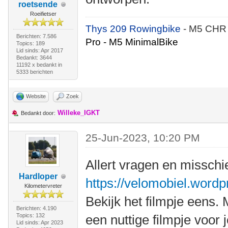
roetsende
Roeifietser
Thys 209 Rowingbike
- M5 CHR
Berichten: 7.586
Pro - M5 MinimalBike
Topics: 189
Lid sinds: Apr 2017
Bedankt: 3644
11192 x bedankt in
5333 berichten
Website
Zoek
Willeke_IGKT
Bedankt door:
25-Jun-2023, 10:20 PM
Allert vragen en misschie
Hardloper
https://velomobiel.wordp
Kilometervreter
Bekijk het filmpje eens.
Berichten: 4.190
Topics: 132
een nuttige filmpje voor 
Lid sinds: Apr 2023