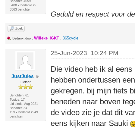
Bedankt: 4659
5488 x bedankt in
3563 berichten
Geduld en respect voor d
Zoek
Willeke_IGKT
,
365cycle
Bedankt door:
25-Jun-2023, 10:24 PM
Die video heb ik al eens
JustJules
hebben ondertussen een
Fietser
gekregen. bij mijn fiets 
Berichten: 61
beneden naar boven tege
Topics: 17
Lid sinds: Aug 2021
Bedankt: 34
de video zie je dat dit va
119 x bedankt in 49
berichten
eens kijken naar Sauki