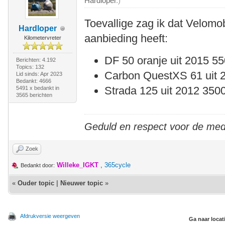
Hardloper
.)
Toevallige zag ik dat Velomo
Hardloper
aanbieding heeft:
Kilometervreter
DF 50 oranje uit 2015 55
Berichten: 4.192
Topics: 132
Carbon QuestXS 61 uit 
Lid sinds: Apr 2023
Bedankt: 4666
Strada 125 uit 2012 3500
5491 x bedankt in
3565 berichten
Geduld en respect voor de me
Zoek
Willeke_IGKT
,
365cycle
Bedankt door:
«
Ouder topic
|
Nieuwer topic
»
Afdrukversie weergeven
Ga naar locat