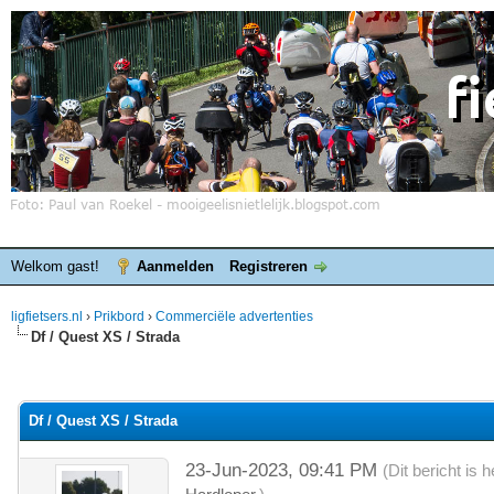
Welkom gast!
Aanmelden
Registreren
ligfietsers.nl
›
Prikbord
›
Commerciële advertenties
Df / Quest XS / Strada
elde waardering is 0
Df / Quest XS / Strada
23-Jun-2023, 09:41 PM
(Dit bericht is