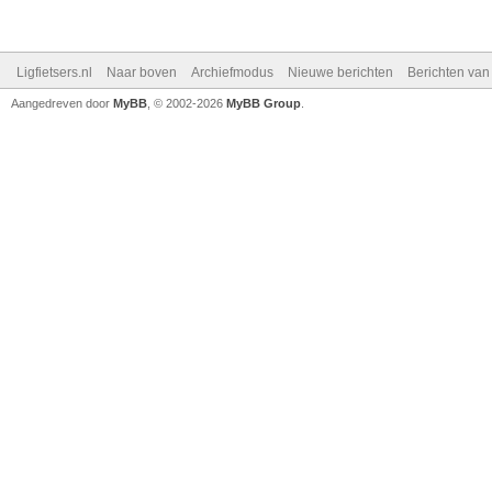
Ligfietsers.nl
Naar boven
Archiefmodus
Nieuwe berichten
Berichten va
Aangedreven door
MyBB
, © 2002-2026
MyBB Group
.