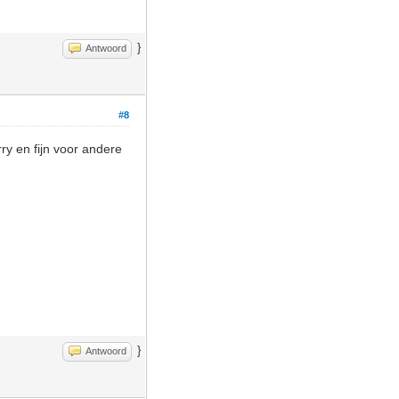
}
Antwoord
#8
rry en fijn voor andere
}
Antwoord