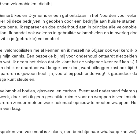
van velomobielen, dichtbij.
innerBikes en Drymer is er een gat ontstaan in het Noorden voor velo
ker bij deze bedrijven in gedoken door een bedrijfje aan huis te starten
ota bene. Ik repareer en doe onderhoud aan in principe alle velomobiele
lan. Ik handel ook weleens in gebruikte velomobielen en in overleg do
zit in je (gebruikte) velomobiel.
el velomobilisten me al kennen en ik mezelf na 60jaar ook wel ken: ik
g mijn kennis. Een bezoekje bij mij voor onderhoud ontaardt niet zelden 
wat. Ik neem het risico dat de klant het de volgende keer zelf kan :-)
n dat ik er daardoor wat langer over doe, want uitleggen kost ook tijd. 
reren is gewoon heel fijn, vooral bij pech onderweg! Ik garandeer da
eetje kunt sleutelen.
 velomobiel bodies, glasvezel en carbon. Eventueel naderhand folere
itwerk, daar heb ik geen geschikte ruimte voor en wrappen is veel mind
pareren zonder meteen weer helemaal opnieuw te moeten wrappen. Het
n één laag.
a
preken van voicemail is zinloos, een berichtje naar whatsapp kan wel)