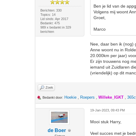
Ben je lid van de app
Berichten: 330
Volgens mij woont Ann
Topics: 14
Groet,
Lid sinds: Apr 2017
Bedankt: 475
989 x bedankt in 329
Marco
berichten
Nee, daar ben ik (nog) 
Anne woont nu in Rolde.
20.000km per jaar) voor
Er zijn trouwens nog me
iemand uit Zuidlaren di
(vriendelijk) op dit ma
Zoek
Hoekie
,
Roepers
,
Willeke_IGKT
,
365c
Bedankt door:
19-Jan-2023, 09:43 PM
Mooi stuk Harry,
de Boer
Veel succes met je bedrij