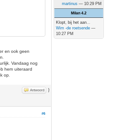
martinus
— 10:29 PM
Milan 4.2
Klopt, bij het aan...
Wim -de roetsende
—
10:27 PM
eer en ook geen
n.
uurlijk. Vandaag nog
heb hem uiteraard
jk op.
}
Antwoord
#6