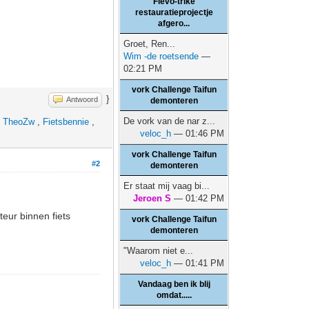
Flevo-trike
restauratieprojectje
afgero...
Groet, Ren...
Wim -de roetsende
—
02:21 PM
vork Challenge Taifun
}
Antwoord
demonteren
De vork van de nar z...
,
TheoZw
,
Fietsbennie
,
veloc_h
— 01:46 PM
vork Challenge Taifun
#2
demonteren
Er staat mij vaag bi...
Jeroen S
— 01:42 PM
eur binnen fiets
vork Challenge Taifun
demonteren
"Waarom niet e...
veloc_h
— 01:41 PM
Vandaag ben ik blij
omdat.....