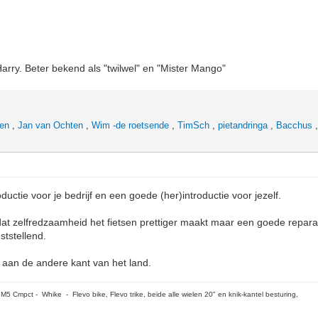
Harry. Beter bekend als "twilwel" en "Mister Mango"
hen
,
Jan van Ochten
,
Wim -de roetsende
,
TimSch
,
pietandringa
,
Bacchus
ductie voor je bedrijf en een goede (her)introductie voor jezelf.
dat zelfredzaamheid het fietsen prettiger maakt maar een goede reparat
ststellend.
 aan de andere kant van het land.
5 Cmpct - Whike - Flevo bike, Flevo trike, beide alle wielen 20" en knik-kantel besturing,