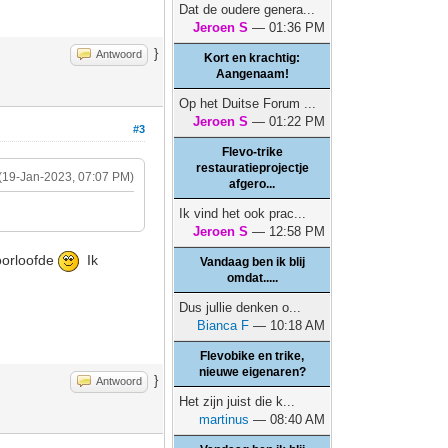
Dat de oudere genera...
Jeroen S
— 01:36 PM
}
Antwoord
Kort en krachtig:
Aangenaam!
Op het Duitse Forum ...
Jeroen S
— 01:22 PM
#3
Flevo-trike
restauratieprojectje
(19-Jan-2023, 07:07 PM)
afgero...
Ik vind het ook prac...
Jeroen S
— 12:58 PM
roorloofde
Ik
Vandaag ben ik blij
omdat.....
Dus jullie denken o...
Bianca F
— 10:18 AM
Flevobike en trike,
nieuwe eigenaren?
}
Antwoord
Het zijn juist die k...
martinus
— 08:40 AM