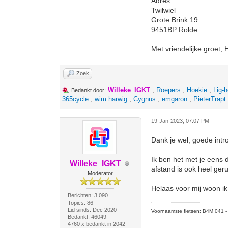
Adres:
Twilwiel
Grote Brink 19
9451BP Rolde
Met vriendelijke groet, 
Zoek
Willeke_IGKT
,
Roepers
,
Hoekie
,
Lig-
Bedankt door:
365cycle
,
wim harwig
,
Cygnus
,
emgaron
,
PieterTrapt
19-Jan-2023, 07:07 PM
Dank je wel, goede intro
Ik ben het met je eens 
Willeke_IGKT
afstand is ook heel geru
Moderator
Helaas voor mij woon ik
Berichten: 3.090
Topics: 86
Lid sinds: Dec 2020
Voornaamste fietsen: B4M 041 - M
Bedankt: 46049
4760 x bedankt in 2042