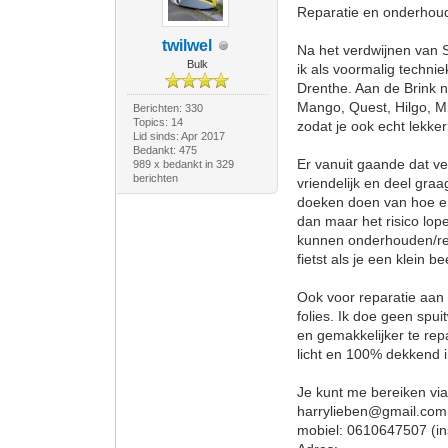
Reparatie en onderhoud 
twilwel
Na het verdwijnen van S
Bulk
ik als voormalig technie
Drenthe. Aan de Brink n
Mango, Quest, Hilgo, Mi
Berichten: 330
Topics: 14
zodat je ook echt lekker 
Lid sinds: Apr 2017
Bedankt: 475
Er vanuit gaande dat ve
989 x bedankt in 329
berichten
vriendelijk en deel graa
doeken doen van hoe en 
dan maar het risico lope
kunnen onderhouden/repa
fietst als je een klein b
Ook voor reparatie aan
folies. Ik doe geen spu
en gemakkelijker te re
licht en 100% dekkend i
Je kunt me bereiken vi
harrylieben@gmail.com
mobiel: 0610647507 (ins