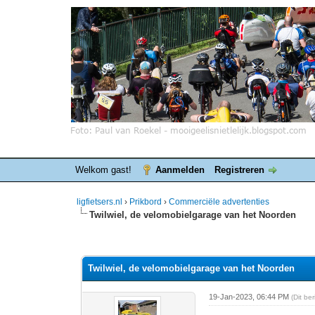
Welkom gast!
Aanmelden
Registreren
ligfietsers.nl
›
Prikbord
›
Commerciële advertenties
Twilwiel, de velomobielgarage van het Noorden
0 stemmen - gemiddelde waardering is 0
1
2
3
4
5
Twilwiel, de velomobielgarage van het Noorden
19-Jan-2023, 06:44 PM
(Dit be