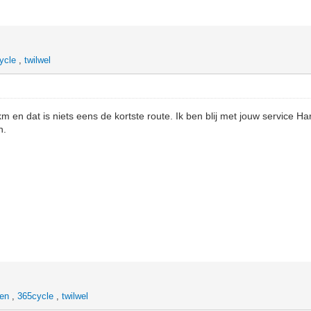
ycle
,
twilwel
km en dat is niets eens de kortste route. Ik ben blij met jouw service Ha
n.
hen
,
365cycle
,
twilwel