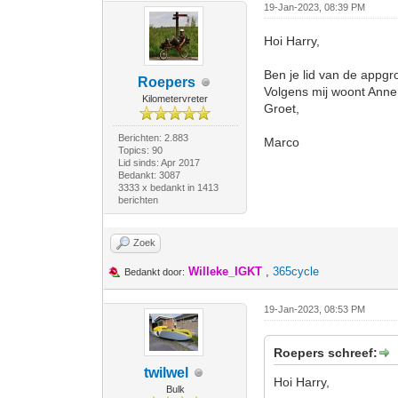
19-Jan-2023, 08:39 PM
Hoi Harry,
Ben je lid van de appgr
Roepers
Volgens mij woont Anne 
Kilometervreter
Groet,
Berichten: 2.883
Marco
Topics: 90
Lid sinds: Apr 2017
Bedankt: 3087
3333 x bedankt in 1413
berichten
Zoek
Willeke_IGKT
,
365cycle
Bedankt door:
19-Jan-2023, 08:53 PM
Roepers schreef:
twilwel
Hoi Harry,
Bulk