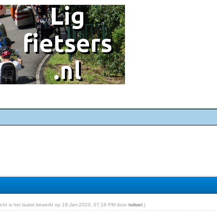
richt is het laatst bewerkt op 19-Jan-2023, 07:18 PM door
twilwel
.)