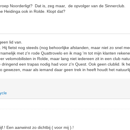
groep Noorderligt? Dat is, zeg maar, de opvolger van de Sinnerclub.
e Heidinga ook in Rolde. Klopt dat?
geen lid van.
 Hij fietst nog steeds (nog behoorlijke afstanden, maar niet zo snel m
namelijk met z'n rode Quattrovelo en ik mag 'm tot mijn klanten rekene
er velomobilisten in Rolde, maar lang niet iedereen zit in een club nat
e dringend een trapas nodig had voor z'n Quest. Ook geen clublid. Ik 
nco gewezen, maar als iemand daar geen trek in heeft houdt het natuurli
ycle
f.! Een aanwinst zo dichtbij ( voor mij ).!