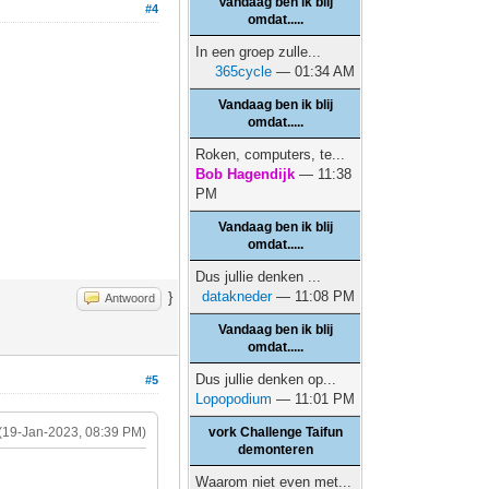
Vandaag ben ik blij
#4
omdat.....
In een groep zulle...
365cycle
— 01:34 AM
Vandaag ben ik blij
omdat.....
Roken, computers, te...
Bob Hagendijk
— 11:38
PM
Vandaag ben ik blij
omdat.....
Dus jullie denken ...
datakneder
— 11:08 PM
}
Antwoord
Vandaag ben ik blij
omdat.....
Dus jullie denken op...
#5
Lopopodium
— 11:01 PM
(19-Jan-2023, 08:39 PM)
vork Challenge Taifun
demonteren
Waarom niet even met...