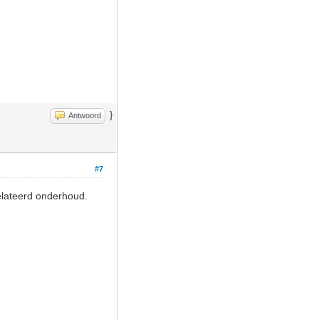
}
Antwoord
#7
elateerd onderhoud.