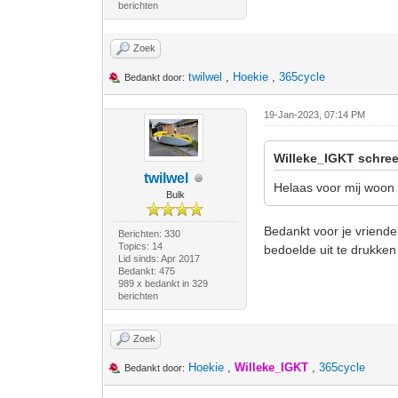
berichten
Zoek
twilwel
,
Hoekie
,
365cycle
Bedankt door:
19-Jan-2023, 07:14 PM
Willeke_IGKT schree
twilwel
Helaas voor mij woon 
Bulk
Bedankt voor je vriendeli
Berichten: 330
Topics: 14
bedoelde uit te drukken 
Lid sinds: Apr 2017
Bedankt: 475
989 x bedankt in 329
berichten
Zoek
Hoekie
,
Willeke_IGKT
,
365cycle
Bedankt door: