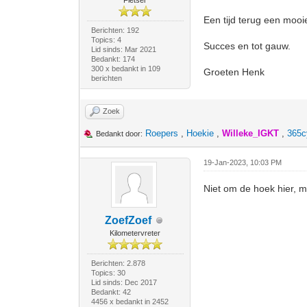
Fietser
Een tijd terug een mooi
Berichten: 192
Topics: 4
Succes en tot gauw.
Lid sinds: Mar 2021
Bedankt: 174
300 x bedankt in 109
Groeten Henk
berichten
Zoek
Roepers
,
Hoekie
,
Willeke_IGKT
,
365c
Bedankt door:
19-Jan-2023, 10:03 PM
Niet om de hoek hier, 
ZoefZoef
Kilometervreter
Berichten: 2.878
Topics: 30
Lid sinds: Dec 2017
Bedankt: 42
4456 x bedankt in 2452