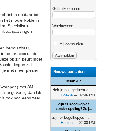
Gebruikersnaam:
mobilisten en daar ben
 in het mooie Rolde in
n. Specialist in
Wachtwoord:
e ik aanpassingen
Mij onthouden
 ben betrouwbaar,
in het precies uit de
 Deze op z'n beurt moet
Basale dingen zelf
t je met meer plezier
Nieuwe berichten
Milan 4.2
n (wrappen) met 3M
Heb je nog gedacht a...
er krasgevoelig dan lak
Hoekie
— 02:46 PM
 is ook nog eens zeer
Zijn er kogelkopjes
zonder speling? Zo j...
Zijn er kogelkopjes ...
Hoekie
— 02:38 PM