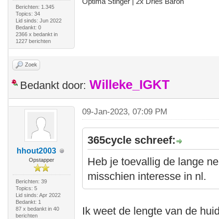
Optima Stinger |
2x Dries Baron
Berichten: 1.345
Topics: 34
Lid sinds: Jun 2022
Bedankt: 0
2366 x bedankt in
1227 berichten
Zoek
Willeke_IGKT
Bedankt door:
09-Jan-2023, 07:09 PM
365cycle schreef:
hhout2003
Heb je toevallig de lange n
Opstapper
misschien interesse in nl.
Berichten: 39
Topics: 5
Lid sinds: Apr 2022
Bedankt: 1
Ik weet de lengte van de huid
87 x bedankt in 40
berichten