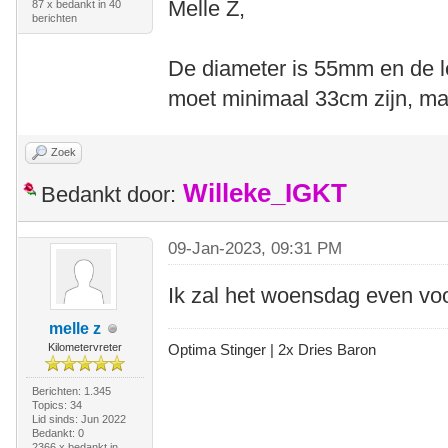
Melle Z,
87 x bedankt in 40
berichten
De diameter is 55mm en de le
moet minimaal 33cm zijn, maa
Zoek
Willeke_IGKT
Bedankt door:
09-Jan-2023, 09:31 PM
Ik zal het woensdag even v
melle z
Kilometervreter
Optima Stinger |
2x Dries Baron
Berichten: 1.345
Topics: 34
Lid sinds: Jun 2022
Bedankt: 0
2366 x bedankt in