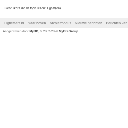
Gebruikers die dit topic lezen: 1 gast(en)
Ligfietsers.nl
Naar boven
Archiefmodus
Nieuwe berichten
Berichten va
Aangedreven door
MyBB
, © 2002-2026
MyBB Group
.