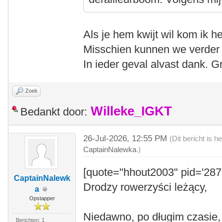
Als je hem kwijt wil kom ik 
Misschien kunnen we verder c
In ieder geval alvast dank. 
Zoek
Willeke_IGKT
Bedankt door:
26-Jul-2026, 12:55 PM
(Dit bericht is 
CaptainNalewka
.)
[quote="hhout2003" pid='287
CaptainNalewk
Drodzy rowerzyści leżący,
a
Opstapper
Niedawno, po długim czasie,
Berichten: 1