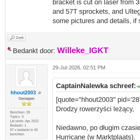
bracket is cut on laser from 
and 57T sprockets, and Ulteg
some pictures and details, i
Zoek
Willeke_IGKT
Bedankt door:
29-Jul-2026, 02:51 PM
CaptainNalewka schreef:
hhout2003
[quote="hhout2003" pid='28
Opstapper
Drodzy rowerzyści leżący,
Berichten: 39
Topics: 5
Lid sinds: Apr 2022
Bedankt: 1
Niedawno, po długim czasi
87 x bedankt in 40
berichten
Hurricane (w Marktplaats).