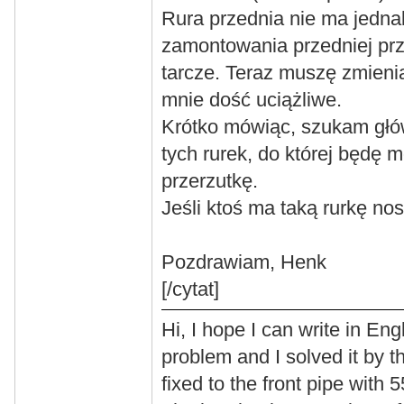
Rura przednia nie ma jedna
zamontowania przedniej prz
tarcze. Teraz muszę zmienia
mnie dość uciążliwe.
Krótko mówiąc, szukam głów
tych rurek, do której będę
przerzutkę.
Jeśli ktoś ma taką rurkę no
Pozdrawiam, Henk
[/cytat]
Hi, I hope I can write in Eng
problem and I solved it by t
fixed to the front pipe wi