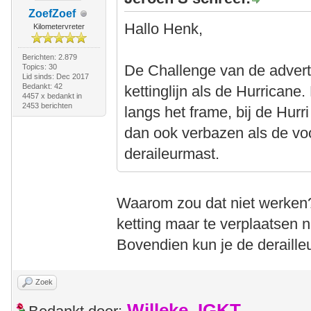
ZoefZoef
Hallo Henk,
Kilometervreter
Berichten: 2.879
De Challenge van de advert
Topics: 30
Lid sinds: Dec 2017
Bedankt: 42
kettinglijn als de Hurricane.
4457 x bedankt in
2453 berichten
langs het frame, bij de Hurr
dan ook verbazen als de vo
deraileurmast.
Waarom zou dat niet werken? 
ketting maar te verplaatsen 
Bovendien kun je de derailleu
Zoek
Willeke_IGKT