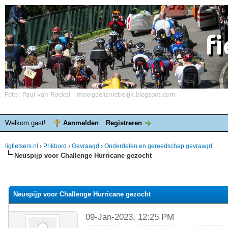
Welkom gast!
Aanmelden
Registreren
ligfietsers.nl
›
Prikbord
›
Gevraagd
›
Onderdelen en gereedschap gevraagd
Neuspijp voor Challenge Hurricane gezocht
elde waardering is 0
Neuspijp voor Challenge Hurricane gezocht
09-Jan-2023, 12:25 PM