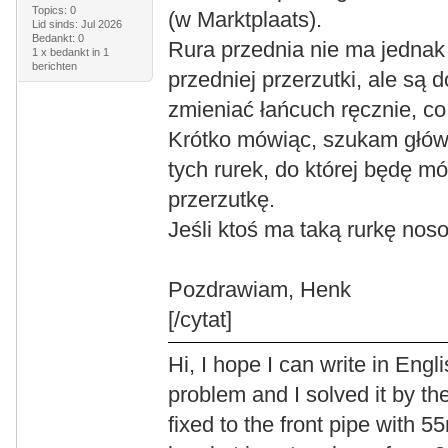
Topics: 0
(w Marktplaats).
Lid sinds: Jul 2026
Bedankt: 0
Rura przednia nie ma jednak
1 x bedankt in 1
berichten
przedniej przerzutki, ale są
zmieniać łańcuch ręcznie, co 
Krótko mówiąc, szukam główk
tych rurek, do której będę 
przerzutkę.
Jeśli ktoś ma taką rurkę nos
Pozdrawiam, Henk
[/cytat]
Hi, I hope I can write in Engl
problem and I solved it by th
fixed to the front pipe wit