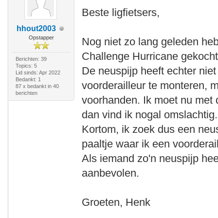
Beste ligfietsers,
hhout2003
Opstapper
Nog niet zo lang geleden heb
Challenge Hurricane gekocht 
Berichten: 39
Topics: 5
De neuspijp heeft echter nie
Lid sinds: Apr 2022
Bedankt: 1
voorderailleur te monteren, m
87 x bedankt in 40
berichten
voorhanden. Ik moet nu met 
dan vind ik nogal omslachtig.
Kortom, ik zoek dus een neus
paaltje waar ik een voorderai
Als iemand zo'n neuspijp heef
aanbevolen.
Groeten, Henk