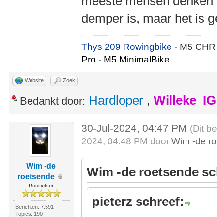
meeste mensen denken da
demper is, maar het is
Thys 209 Rowingbike
- M5 CHR
Pro - M5 MinimalBike
Website
Zoek
Hardloper
,
Willeke_I
Bedankt door:
30-Jul-2024, 04:47 PM
(Dit b
2024, 04:48 PM door
Wim -de r
Wim -de
Wim -de roetsende sc
roetsende
Roeifietser
pieterz schreef:
Berichten: 7.591
Topics: 190