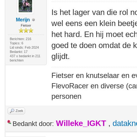
Is het lager van die rol 
Merijn
wel eens een klein beetje
Fietser
het hard. En hij moet ec
Berichten: 216
goed te doen omdat de k
Topics: 6
Lid sinds: Feb 2024
Bedankt: 17
glijdt.
437 x bedankt in 211
berichten
Fietser en knutselaar en e
FlevoRacer en diverse (ca
personen
Zoek
Willeke_IGKT
,
datakn
Bedankt door: