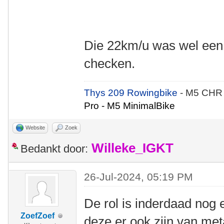
Die 22km/u was wel een g
checken.
Thys 209 Rowingbike
- M5 CHR
Pro - M5 MinimalBike
Website
Zoek
Willeke_IGKT
Bedankt door:
26-Jul-2024, 05:19 PM
De rol is inderdaad nog e
ZoefZoef
deze er ook zijn van met