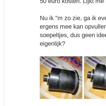
50 euro kosten. Lijkt me i
Nu ik "m zo zie, ga ik eve
ergens mee kan opvulle
soepeltjes, dus geen id
eigenlijk?