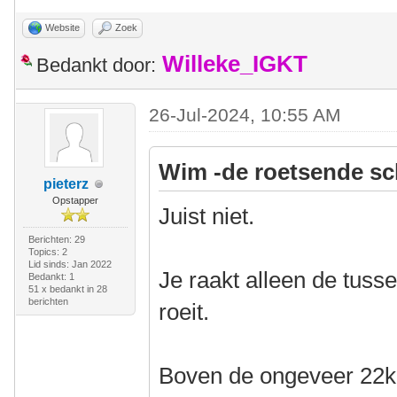
Website
Zoek
Willeke_IGKT
Bedankt door:
26-Jul-2024, 10:55 AM
Wim -de roetsende sc
pieterz
Opstapper
Juist niet.
Berichten: 29
Topics: 2
Lid sinds: Jan 2022
Je raakt alleen de tussen
Bedankt: 1
51 x bedankt in 28
berichten
roeit.
Boven de ongeveer 22km