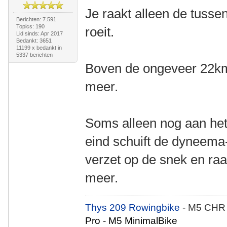
Je raakt alleen de tussenr
Berichten: 7.591
Topics: 190
roeit.
Lid sinds: Apr 2017
Bedankt: 3651
11199 x bedankt in
5337 berichten
Boven de ongeveer 22km/
meer.
Soms alleen nog aan het
eind schuift de dyneema
verzet op de snek en raak
meer.
Thys 209 Rowingbike
- M5 CHR
Pro - M5 MinimalBike