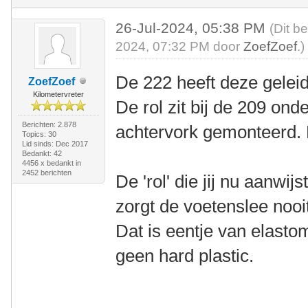
26-Jul-2024, 05:38 PM
(Dit b
2024, 07:32 PM door
ZoefZoef
.)
De 222 heeft deze geleid
ZoefZoef
Kilometervreter
De rol zit bij de 209 onde
Berichten: 2.878
achtervork gemonteerd. 
Topics: 30
Lid sinds: Dec 2017
Bedankt: 42
4456 x bedankt in
2452 berichten
De 'rol' die jij nu aanwi
zorgt de voetenslee nooi
Dat is eentje van elasto
geen hard plastic.