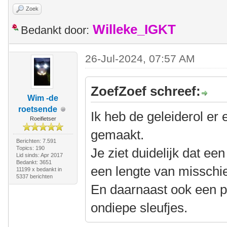
Zoek
Willeke_IGKT
Bedankt door:
26-Jul-2024, 07:57 AM
ZoefZoef schreef:
Wim -de
roetsende
Ik heb de geleiderol er 
Roeifietser
gemaakt.
Berichten: 7.591
Topics: 190
Je ziet duidelijk dat een
Lid sinds: Apr 2017
Bedankt: 3651
een lengte van misschi
11199 x bedankt in
5337 berichten
En daarnaast ook een p
ondiepe sleufjes.