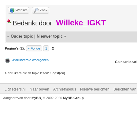
Website
Zoek
Willeke_IGKT
Bedankt door:
«
Ouder topic
|
Nieuwer topic
»
Pagina's (2):
« Vorige
1
2
Afdrukversie weergeven
Ga naar locat
Gebruikers die dit topic lezen: 1 gast(en)
Ligfietsers.nl
Naar boven
Archiefmodus
Nieuwe berichten
Berichten va
Aangedreven door
MyBB
, © 2002-2026
MyBB Group
.