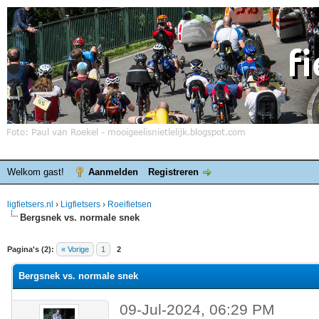
Welkom gast!
Aanmelden
Registreren
ligfietsers.nl
›
Ligfietsers
›
Roeifietsen
Bergsnek vs. normale snek
elde waardering is 0
Pagina's (2):
« Vorige
1
2
Bergsnek vs. normale snek
09-Jul-2024, 06:29 PM