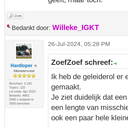
Zoek
Willeke_IGKT
Bedankt door:
26-Jul-2024, 05:28 PM
ZoefZoef schreef:
Hardloper
Kilometervreter
Ik heb de geleiderol er 
Berichten: 4.192
gemaakt.
Topics: 132
Lid sinds: Apr 2023
Je ziet duidelijk dat een
Bedankt: 4663
5490 x bedankt in
3565 berichten
een lengte van misschi
ook een paar hele klein