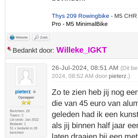
Thys 209 Rowingbike
- M5 CHR
Pro - M5 MinimalBike
Website
Zoek
Willeke_IGKT
Bedankt door:
26-Jul-2024, 08:51 AM
(Dit be
2024, 08:52 AM door
pieterz
.)
Zo te zien heb jij nog e
pieterz
Opstapper
die van 45 euro van alum
Berichten: 29
geleden had ik een kunst
Topics: 2
Lid sinds: Jan 2022
als jij binnen half jaar e
Bedankt: 1
51 x bedankt in 28
berichten
laten draaien bij een me