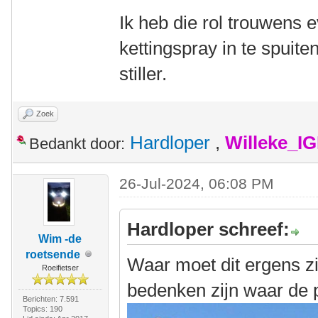
Ik heb die rol trouwens
kettingspray in te spuite
stiller.
Zoek
Hardloper
,
Willeke_I
Bedankt door:
26-Jul-2024, 06:08 PM
Hardloper schreef:
Wim -de
roetsende
Waar moet dit ergens zi
Roeifietser
bedenken zijn waar de pi
Berichten: 7.591
Topics: 190