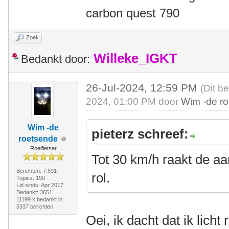
carbon quest 790
Zoek
Willeke_IGKT
Bedankt door:
26-Jul-2024, 12:59 PM
(Dit b
2024, 01:00 PM door
Wim -de r
Wim -de
pieterz schreef:
roetsende
Roeifietser
Tot 30 km/h raakt de aan
Berichten: 7.591
rol.
Topics: 190
Lid sinds: Apr 2017
Bedankt: 3651
11199 x bedankt in
5337 berichten
Oei, ik dacht dat ik lich