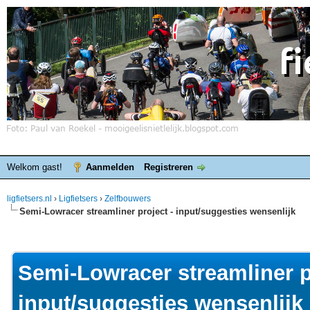
Welkom gast!
Aanmelden
Registreren
ligfietsers.nl
›
Ligfietsers
›
Zelfbouwers
Semi-Lowracer streamliner project - input/suggesties wensenlijk
elde waardering is 0
Semi-Lowracer streamliner p
input/suggesties wensenlijk