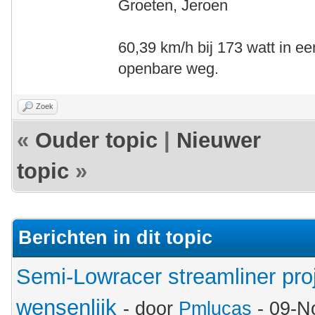
Groeten, Jeroen
60,39 km/h bij 173 watt in ee
openbare weg.
Zoek
«
Ouder topic
|
Nieuwer
topic
»
Berichten in dit topic
Semi-Lowracer streamliner proj
wensenlijk
- door
Pmlucas
- 09-N