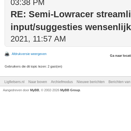
03:38 PM
RE: Semi-Lowracer streamlin
input/suggesties wensenlijk
2021, 11:57 AM
Afdrukversie weergeven
Ga naar locat
Gebruikers die dit topic lezen: 2 gast(en)
Ligfietsers.nl
Naar boven
Archiefmodus
Nieuwe berichten
Berichten va
Aangedreven door
MyBB
, © 2002-2026
MyBB Group
.