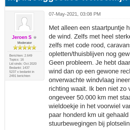
07-May-2021, 03:08 PM
Met alleen een staartpuntje h
de wind. Zelfs met heel sterk
Jeroen S
Moderator
zelfs met code rood, carava
opletten/thuisblijven nog ge
Berichten: 2.649
Topics: 16
Geen probleem. Je hebt daar
Lid sinds: Oct 2020
Bedankt: 1437
wind dan op een gewone recht
5237 x bedankt in
2491 berichten
onverwachte windvlaag ineens
richting waait. Ik ben niet zo
ongeveer 50.000 km met sta
wieldoekje in het voorwiel va
paar honderd km uit gehaald
stuurbewegingen bij plotselin