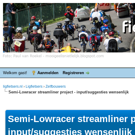
Welkom gast!
Aanmelden
Registreren
ligfietsers.nl
›
Ligfietsers
›
Zelfbouwers
Semi-Lowracer streamliner project - input/suggesties wensenlijk
elde waardering is 0
Semi-Lowracer streamliner p
input/suggesties wensenlijk