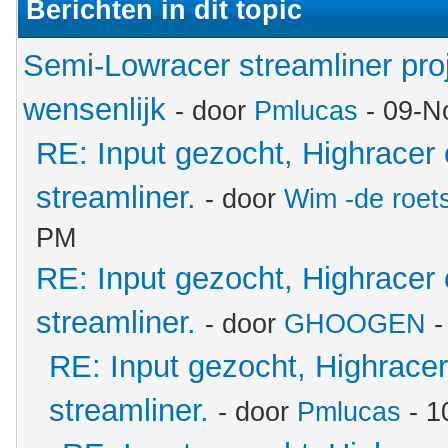
Berichten in dit topic
Semi-Lowracer streamliner proj
wensenlijk
- door
Pmlucas
- 09-N
RE: Input gezocht, Highracer
streamliner.
- door
Wim -de roet
PM
RE: Input gezocht, Highracer
streamliner.
- door
GHOOGEN
-
RE: Input gezocht, Highrace
streamliner.
- door
Pmlucas
- 1