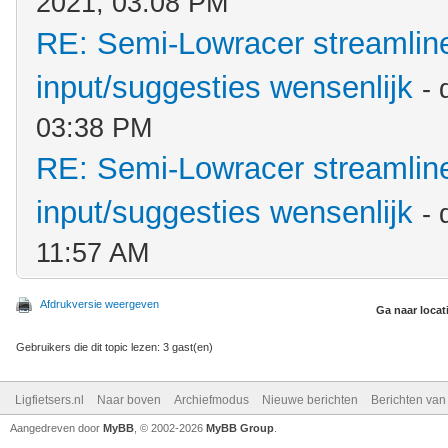
2021, 03:08 PM
RE: Semi-Lowracer streamliner
input/suggesties wensenlijk
-
03:38 PM
RE: Semi-Lowracer streamliner
input/suggesties wensenlijk
-
11:57 AM
Afdrukversie weergeven
Ga naar locat
Gebruikers die dit topic lezen: 3 gast(en)
Ligfietsers.nl
Naar boven
Archiefmodus
Nieuwe berichten
Berichten va
Aangedreven door
MyBB
, © 2002-2026
MyBB Group
.