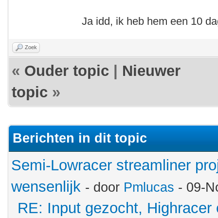
Ja idd, ik heb hem een 10 d
Zoek
«
Ouder topic
|
Nieuwer
topic
»
Berichten in dit topic
Semi-Lowracer streamliner proj
wensenlijk
- door
Pmlucas
- 09-N
RE: Input gezocht, Highracer