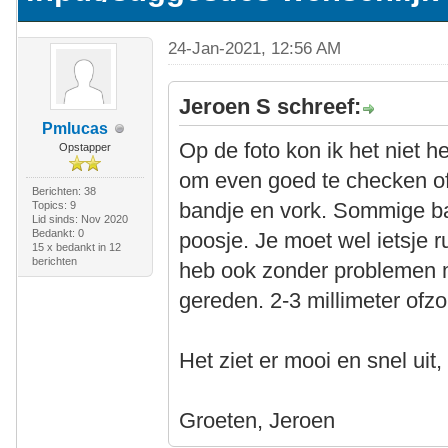
24-Jan-2021, 12:56 AM
Jeroen S schreef:
Pmlucas
Op de foto kon ik het niet he
Opstapper
om even goed te checken of
Berichten: 38
bandje en vork. Sommige b
Topics: 9
Lid sinds: Nov 2020
Bedankt: 0
poosje. Je moet wel ietsje 
15 x bedankt in 12
berichten
heb ook zonder problemen m
gereden. 2-3 millimeter ofzo
Het ziet er mooi en snel uit,
Groeten, Jeroen