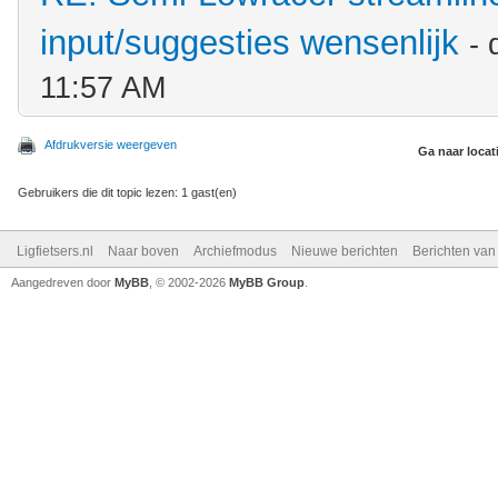
input/suggesties wensenlijk
-
11:57 AM
Afdrukversie weergeven
Ga naar locat
Gebruikers die dit topic lezen: 1 gast(en)
Ligfietsers.nl
Naar boven
Archiefmodus
Nieuwe berichten
Berichten va
Aangedreven door
MyBB
, © 2002-2026
MyBB Group
.