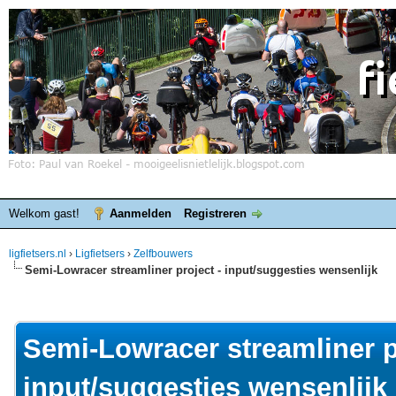
Welkom gast!
Aanmelden
Registreren
ligfietsers.nl
›
Ligfietsers
›
Zelfbouwers
Semi-Lowracer streamliner project - input/suggesties wensenlijk
elde waardering is 0
Semi-Lowracer streamliner p
input/suggesties wensenlijk