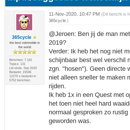
11-Nov-2020, 10:47 PM
(Dit bericht is
365cycle
.)
@Jeroen: Ben jij de man me
365cycle
2019?
the best velomobile in
the world
Verder: Ik heb het nog niet
schijnbaar best wel verschil
Berichten: 7.181
Topics: 131
zgn. "hosen"). Geen directe w
Lid sinds: Sep 2020
Bedankt: 15596
niet alleen sneller te maken m
12270 x bedankt in
5762 berichten
rijden.
Ik heb 1x in een Quest met 
het toen niet heel hard waaid
normaal gesproken zo rustig
geworden was.