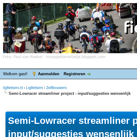
Welkom gast!
Aanmelden
Registreren
ligfietsers.nl
›
Ligfietsers
›
Zelfbouwers
Semi-Lowracer streamliner project - input/suggesties wensenlijk
elde waardering is 0
Semi-Lowracer streamliner p
input/suggesties wensenlijk