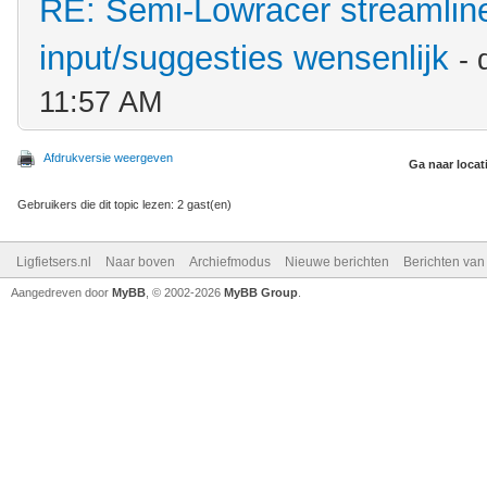
RE: Semi-Lowracer streamliner
input/suggesties wensenlijk
-
11:57 AM
Afdrukversie weergeven
Ga naar locat
Gebruikers die dit topic lezen: 2 gast(en)
Ligfietsers.nl
Naar boven
Archiefmodus
Nieuwe berichten
Berichten va
Aangedreven door
MyBB
, © 2002-2026
MyBB Group
.