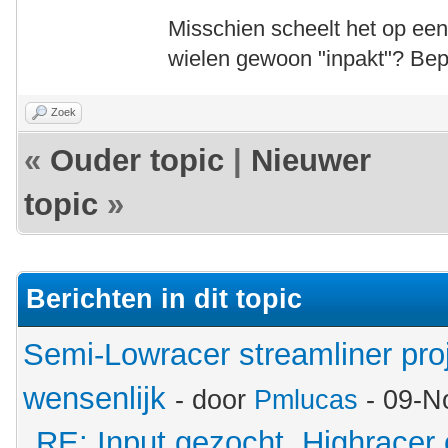
Misschien scheelt het op een
wielen gewoon "inpakt"? Beper
Zoek
«
Ouder topic
|
Nieuwer
topic
»
Berichten in dit topic
Semi-Lowracer streamliner proj
wensenlijk
- door
Pmlucas
- 09-N
RE: Input gezocht, Highracer