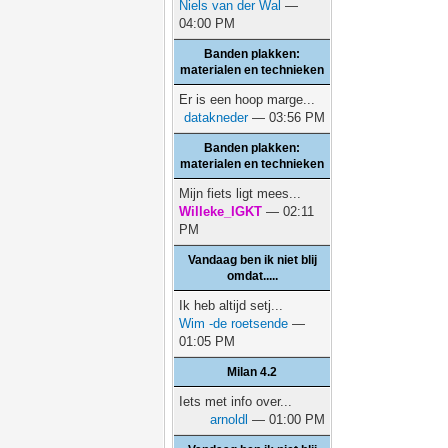
Niels van der Wal
—
04:00 PM
Banden plakken:
materialen en technieken
Er is een hoop marge...
datakneder
— 03:56 PM
Banden plakken:
materialen en technieken
Mijn fiets ligt mees...
Willeke_IGKT
— 02:11
PM
Vandaag ben ik niet blij
omdat.....
Ik heb altijd setj...
Wim -de roetsende
—
01:05 PM
Milan 4.2
Iets met info over...
arnoldl
— 01:00 PM