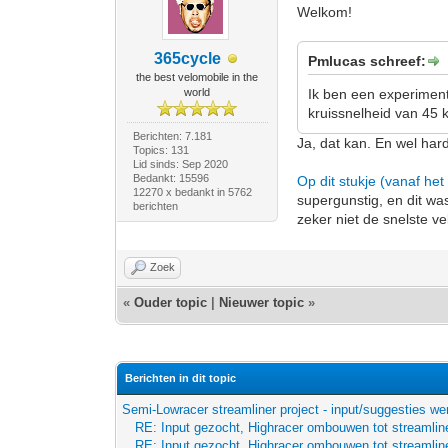
Welkom!
365cycle
Pmlucas schreef:
the best velomobile in the
world
Ik ben een experiment
kruissnelheid van 45
Berichten: 7.181
Ja, dat kan. En wel har
Topics: 131
Lid sinds: Sep 2020
Bedankt: 15596
Op dit stukje (vanaf het 
12270 x bedankt in 5762
supergunstig, en dit wa
berichten
zeker niet de snelste v
Zoek
«
Ouder topic
|
Nieuwer topic
»
Berichten in dit topic
Semi-Lowracer streamliner project - input/suggesties we
RE: Input gezocht, Highracer ombouwen tot streamline
RE: Input gezocht, Highracer ombouwen tot streamline