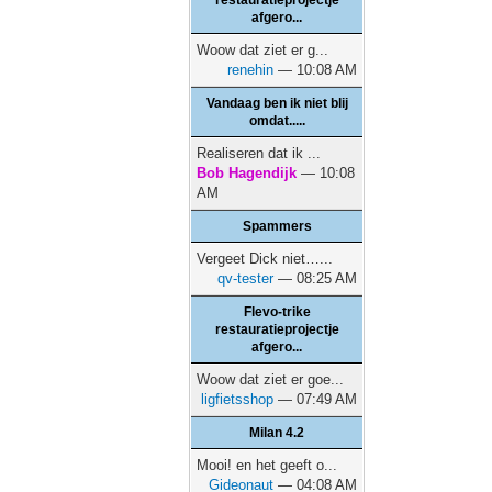
restauratieprojectje
afgero...
Woow dat ziet er g...
renehin
— 10:08 AM
Vandaag ben ik niet blij
omdat.....
Realiseren dat ik ...
Bob Hagendijk
— 10:08
AM
Spammers
Vergeet Dick niet…...
qv-tester
— 08:25 AM
Flevo-trike
restauratieprojectje
afgero...
Woow dat ziet er goe...
ligfietsshop
— 07:49 AM
Milan 4.2
Mooi! en het geeft o...
Gideonaut
— 04:08 AM