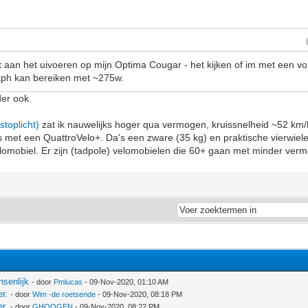
 aan het uivoeren op mijn Optima Cougar - het kijken of im met een vo
 kph kan bereiken met ~275w.
der ook.
stoplicht)
zat ik nauwelijks hoger qua vermogen, kruissnelheid ~52 km/
s met een QuattroVelo+. Da's een zware (35 kg) en praktische vierwiele
elomobiel. Er zijn (tadpole) velomobielen die 60+ gaan met minder ver
nsenlijk
- door
Pmlucas
- 09-Nov-2020, 01:10 AM
r.
- door
Wim -de roetsende
- 09-Nov-2020, 08:18 PM
r.
- door
GHOOGEN
- 09-Nov-2020, 08:22 PM