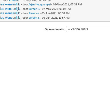
- door
Pmlucas
- 01-May-2021, 05:23 PM
ies wensenlijk
- door
Arjen Hoogcarspel
- 02-May-2021, 05:31 PM
ies wensenlijk
- door
Jeroen S
- 07-May-2021, 03:08 PM
ies wensenlijk
- door
Pmlucas
- 03-Jun-2021, 03:38 PM
ies wensenlijk
- door
Jeroen S
- 06-Jun-2021, 11:57 AM
Ga naar locatie: