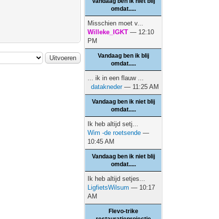
Vandaag ben ik niet blij
omdat.....
Misschien moet v...
Willeke_IGKT
— 12:10
PM
Vandaag ben ik blij
omdat.....
... ik in een flauw ...
datakneder
— 11:25 AM
Vandaag ben ik niet blij
omdat.....
Ik heb altijd setj...
Wim -de roetsende
—
10:45 AM
Vandaag ben ik niet blij
omdat.....
Ik heb altijd setjes...
LigfietsWilsum
— 10:17
AM
Flevo-trike