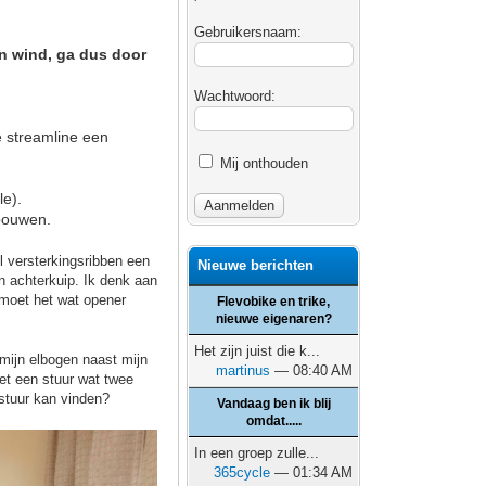
Gebruikersnaam:
in wind, ga dus door
Wachtwoord:
e streamline een
Mij onthouden
le).
mbouwen.
l versterkingsribben een
Nieuwe berichten
n achterkuip. Ik denk aan
 moet het wat opener
Flevobike en trike,
nieuwe eigenaren?
Het zijn juist die k...
mijn elbogen naast mijn
martinus
— 08:40 AM
et een stuur wat twee
 stuur kan vinden?
Vandaag ben ik blij
omdat.....
In een groep zulle...
365cycle
— 01:34 AM