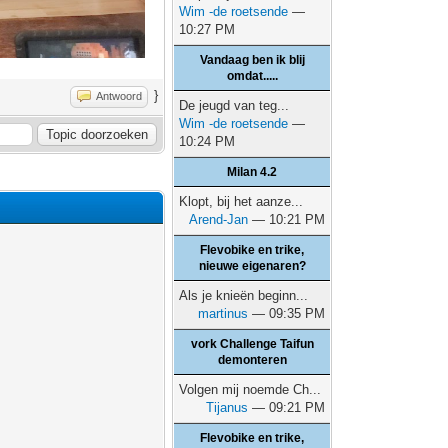
Wim -de roetsende
—
10:27 PM
Vandaag ben ik blij
omdat.....
}
Antwoord
De jeugd van teg...
Wim -de roetsende
—
10:24 PM
Milan 4.2
Klopt, bij het aanze...
Arend-Jan
— 10:21 PM
Flevobike en trike,
nieuwe eigenaren?
Als je knieën beginn...
martinus
— 09:35 PM
vork Challenge Taifun
demonteren
Volgen mij noemde Ch...
Tijanus
— 09:21 PM
Flevobike en trike,