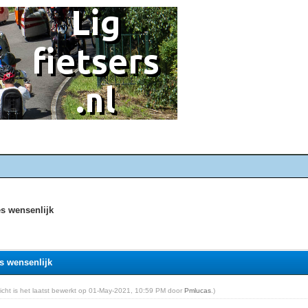
es wensenlijk
es wensenlijk
ericht is het laatst bewerkt op 01-May-2021, 10:59 PM door
Pmlucas
.)