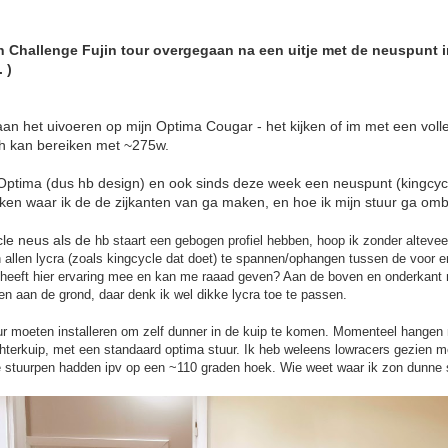
een Challenge Fujin tour overgegaan na een uitje met de neuspunt 
 )
an het uivoeren op mijn Optima Cougar - het kijken of im met een voll
ph kan bereiken met ~275w.
 Optima (dus hb design) en ook sinds deze week een neuspunt (kingcyc
eken waar ik de de zijkanten van ga maken, en hoe ik mijn stuur ga o
le neus als de
hb staart een gebogen profiel hebben, hoop ik zonder altevee
n allen lycra (zoals kingcycle dat doet) te spannen/ophangen tussen de voor e
e heeft hier ervaring mee en kan me raaad geven? Aan de boven en onderkant
ten aan de grond, daar denk ik wel dikke lycra toe te passen.
ur moeten installeren om zelf dunner in de kuip te komen. Momenteel hangen 
hterkuip, met een standaard optima stuur. Ik heb weleens lowracers gezien m
de stuurpen hadden ipv op een ~110 graden hoek. Wie weet waar ik zon dunne