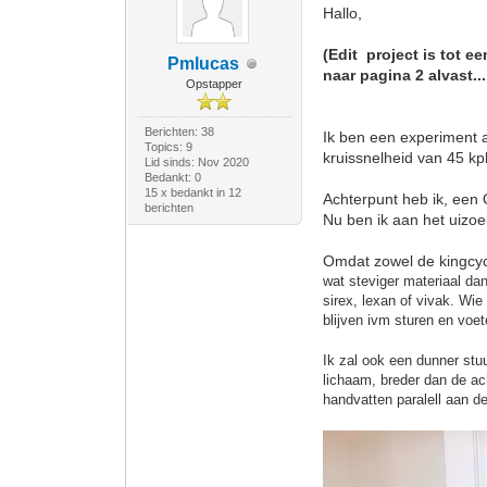
Hallo,
(Edit project is tot 
Pmlucas
naar pagina 2 alvast....
Opstapper
Berichten: 38
Ik ben een experiment a
Topics: 9
kruissnelheid van 45 k
Lid sinds: Nov 2020
Bedankt: 0
15 x bedankt in 12
Achterpunt heb ik, een
berichten
Nu ben ik aan het uizo
Omdat zowel de kingcyc
wat steviger materiaal da
sirex, lexan of vivak. Wi
blijven ivm sturen en voe
Ik zal ook een dunner stu
lichaam, breder dan de ac
handvatten paralell aan 