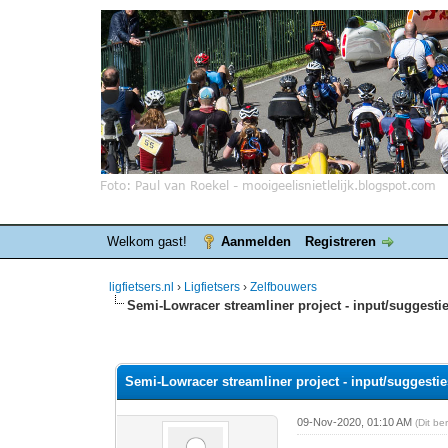
Welkom gast!
Aanmelden
Registreren
ligfietsers.nl
›
Ligfietsers
›
Zelfbouwers
Semi-Lowracer streamliner project - input/suggesti
0 stemmen - gemiddelde waardering is 0
1
2
3
4
5
Semi-Lowracer streamliner project - input/suggesti
09-Nov-2020, 01:10 AM
(Dit b