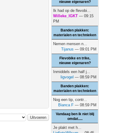
nieuwe eigenaren?
Ik had op de flevobi...
Willeke_IGKT
— 09:15
PM
Banden plakken:
materialen en technieken
Nemen mensen n...
Tijanus
— 09:01 PM
Flevobike en trike,
nieuwe eigenaren?
Inmiddels een half j...
ligvogel
— 08:59 PM
Banden plakken:
materialen en technieken
Nog een tip, contr...
Bianca F
— 08:59 PM
Vandaag ben ik niet blij
omdat.....
Je plakt met h...
LigfietsWilsum
— 08:45