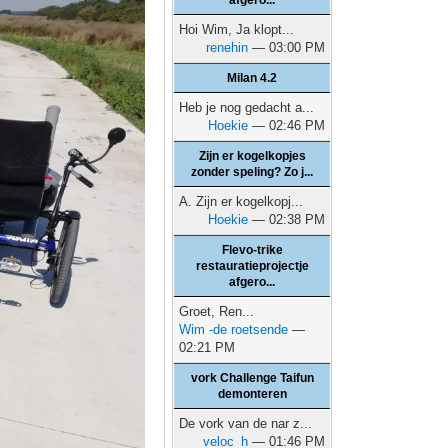
afgero...
Hoi Wim, Ja klopt...
renehin
— 03:00 PM
Milan 4.2
Heb je nog gedacht a...
Hoekie
— 02:46 PM
Zijn er kogelkopjes
zonder speling? Zo j...
A. Zijn er kogelkopj...
Hoekie
— 02:38 PM
Flevo-trike
restauratieprojectje
afgero...
Groet, Ren...
Wim -de roetsende
—
02:21 PM
vork Challenge Taifun
demonteren
De vork van de nar z...
veloc_h
— 01:46 PM