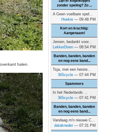
Zijn er kogelkopjes
zonder speling? Zo ...
A Geen voelbare spel...
Hoekie
— 09:48 PM
Kort en krachtig:
Aangenaam!
Jeroen, bedankt voor...
LekkerDoen
— 08:54 PM
Banden, banden, banden
en nog eens band...
 overkant halen.
Tsja, met een heiste...
365cycle
— 07:44 PM
Spammers
In het Nederlands ...
365cycle
— 07:41 PM
Banden, banden, banden
en nog eens band...
Vandaag m'n nieuwe C...
datakneder
— 07:31 PM