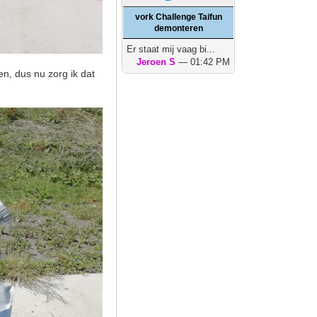
vork Challenge Taifun
demonteren
Er staat mij vaag bi...
Jeroen S
— 01:42 PM
n, dus nu zorg ik dat