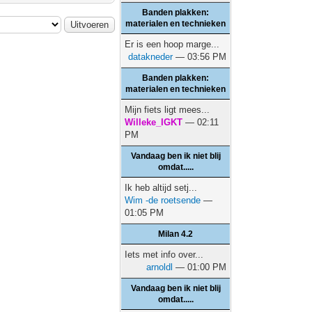
Banden plakken:
materialen en technieken
Er is een hoop marge...
datakneder
— 03:56 PM
Banden plakken:
materialen en technieken
Mijn fiets ligt mees...
Willeke_IGKT
— 02:11
PM
Vandaag ben ik niet blij
omdat.....
Ik heb altijd setj...
Wim -de roetsende
—
01:05 PM
Milan 4.2
Iets met info over...
arnoldl
— 01:00 PM
Vandaag ben ik niet blij
omdat.....