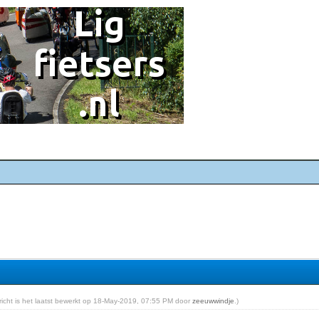
ericht is het laatst bewerkt op 18-May-2019, 07:55 PM door
zeeuwwindje
.)