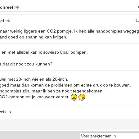
chreef:
ef:
(1
 maar weinig liggers een CO2 pompje. Ik heb alle handpompjes weggeg
and goed op spanning kan krijgen.
 en met allebei kan ik sowieso 8bar pompen.
e dat dit nooit zou kunnen?
owel met 28-inch wielen als 20-inch.
 goed maar dan komen de problemen om echte druk op te bouwen.
andpompjes zijn. maar ik ben ze nooit tegengekomen.
CO2-patroon en je kan weer verder.
cefiets