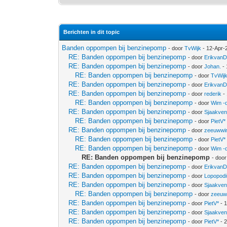
Berichten in dit topic
Banden oppompen bij benzinepomp
- door
TvWijk
- 12-Apr-
RE: Banden oppompen bij benzinepomp
- door
Erikvan
RE: Banden oppompen bij benzinepomp
- door
Johan.
- 
RE: Banden oppompen bij benzinepomp
- door
TvWij
RE: Banden oppompen bij benzinepomp
- door
Erikvan
RE: Banden oppompen bij benzinepomp
- door
rederik
- 
RE: Banden oppompen bij benzinepomp
- door
Wim -
RE: Banden oppompen bij benzinepomp
- door
Sjaakve
RE: Banden oppompen bij benzinepomp
- door
PietV*
RE: Banden oppompen bij benzinepomp
- door
zeeuwwi
RE: Banden oppompen bij benzinepomp
- door
PietV*
RE: Banden oppompen bij benzinepomp
- door
Wim -
RE: Banden oppompen bij benzinepomp
- doo
RE: Banden oppompen bij benzinepomp
- door
Erikvan
RE: Banden oppompen bij benzinepomp
- door
Lopopod
RE: Banden oppompen bij benzinepomp
- door
Sjaakve
RE: Banden oppompen bij benzinepomp
- door
zeeuw
RE: Banden oppompen bij benzinepomp
- door
PietV*
- 
RE: Banden oppompen bij benzinepomp
- door
Sjaakve
RE: Banden oppompen bij benzinepomp
- door
PietV*
- 