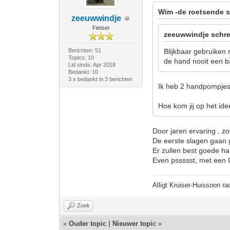
Wim -de roetsende s
zeeuwwindje
Fietser
zeeuwwindje schre
Berichten: 51
Blijkbaar gebruiken
Topics: 10
de hand nooit een b
Lid sinds: Apr 2018
Bedankt: 10
3 x bedankt in 3 berichten
Ik heb 2 handpompjes
Hoe kom jij op het ide
Door jaren ervaring , z
De eerste slagen gaan
Er zullen best goede h
Even pssssst, met een 
Alligt Kruiser-Huissoon ra
Zoek
«
Ouder topic
|
Nieuwer topic
»