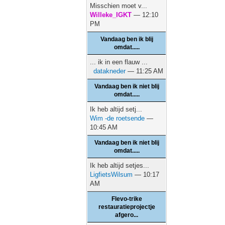
Misschien moet v...
Willeke_IGKT
— 12:10
PM
Vandaag ben ik blij
omdat.....
... ik in een flauw ...
datakneder
— 11:25 AM
Vandaag ben ik niet blij
omdat.....
Ik heb altijd setj...
Wim -de roetsende
—
10:45 AM
Vandaag ben ik niet blij
omdat.....
Ik heb altijd setjes...
LigfietsWilsum
— 10:17
AM
Flevo-trike
restauratieprojectje
afgero...