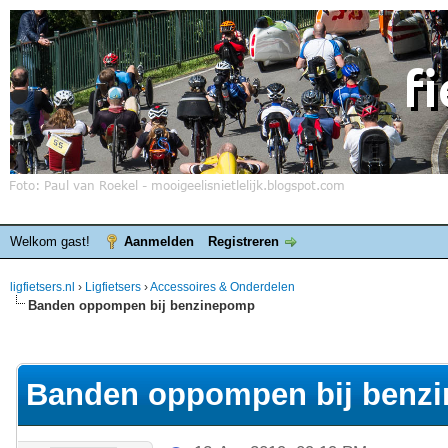
Welkom gast!
Aanmelden
Registreren
ligfietsers.nl
›
Ligfietsers
›
Accessoires & Onderdelen
Banden oppompen bij benzinepomp
elde waardering is 0
Banden oppompen bij benz