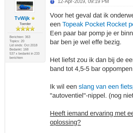
12-Apr-2019, 09:19 PM
Voor het geval dat ik onder
TvWijk
een
Topeak Pocket Rocket 
Toerder
Een paar bar pomp je er binn
Berichten: 363
bar ben je wel effe bezig.
Topics: 20
Lid sinds: Oct 2018
Bedankt: 168
537 x bedankt in 233
berichten
Het liefst zou ik dan bij de
band tot 4,5-5 bar oppompen
Ik wil een
slang van een fie
"autoventiel"-nippel. (nog ni
Heeft iemand ervaring met ee
oplossing?