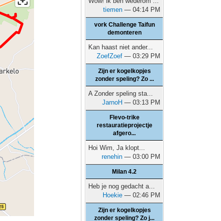
Wow! ik ben wederom ...
tiemen
— 04:14 PM
vork Challenge Taifun
demonteren
Kan haast niet ander...
ZoefZoef
— 03:29 PM
Zijn er kogelkopjes
zonder speling? Zo ...
A Zonder speling sta...
JarnoH
— 03:13 PM
Flevo-trike
restauratieprojectje
afgero...
Hoi Wim, Ja klopt...
renehin
— 03:00 PM
Milan 4.2
Heb je nog gedacht a...
Hoekie
— 02:46 PM
Zijn er kogelkopjes
zonder speling? Zo j...