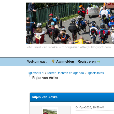
Welkom gast!
Aanmelden
Registreren
ligfietsers.nl
›
Toeren, tochten en agenda
›
Ligfiets fotos
Ritjes van Atrike
0 stemmen - gemiddelde waardering is 0
1
2
3
4
5
Ritjes van Atrike
04-Apr-2026, 10:58 AM