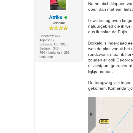
Na het dichtklappen va
doen dan met een fiets
Atrike
Ik wilde nog even langs 
Velonaut
natuurgebied die ik wel
dus ik pakte de Fujin.
Berichten: 414
Topics: 17
Borkeld is inderdaad ee
Lid sinds: Oct 2018
was de plas vanuit het 
Bedankt: 340
754 x bedankt in 291
rondzwom, maar ik herk
berichten
zouden er ook Geoorde f
uitzichtpunt getracteer
kijkje nemen.
De terugweg viel tegen d
gekomen. Komende tijd 