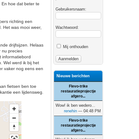
 En hoe dat beter te
Gebruikersnaam:
oers richting een
ld. Het was mooi weer,
Wachtwoord:
nde drijfsijzen. Helaas
Mij onthouden
r nu precies
t informatiebord
 Wel werd ik bij het
ker vaker nog eens een
Nieuwe berichten
aan fietsen ben toe
Flevo-trike
restauratieprojectje
kantie een lijdensweg.
afgero...
Wow! ik ben wedero...
renehin
— 04:48 PM
Flevo-trike
restauratieprojectje
afgero...