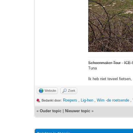
Schoenmaker Tour
-
ICE 
Tuna
Ik heb niet teveel fietsen
Website
Zoek
Roepers
,
Lig-hen
,
Wim -de roetsende
,
Bedankt door:
«
Ouder topic
|
Nieuwer topic
»