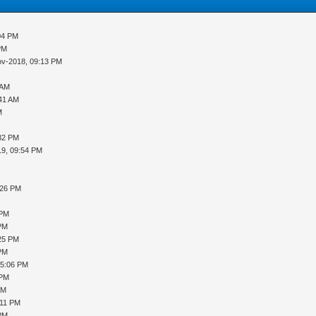
04 PM
PM
ov-2018, 09:13 PM
 AM
:41 AM
M
:32 PM
19, 09:54 PM
:26 PM
 PM
 PM
25 PM
 PM
05:06 PM
 PM
AM
:11 PM
 PM