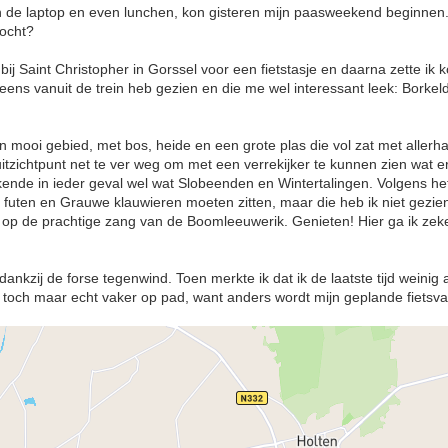
n de laptop en even lunchen, kon gisteren mijn paasweekend beginnen.
tocht?
bij Saint Christopher in Gorssel voor een fietstasje en daarna zette ik k
 eens vanuit de trein heb gezien en die me wel interessant leek: Borke
n mooi gebied, met bos, heide en een grote plas die vol zat met allerha
uitzichtpunt net te ver weg om met een verrekijker te kunnen zien wat e
ende in ieder geval wel wat Slobeenden en Wintertalingen. Volgens he
uten en Grauwe klauwieren moeten zitten, maar die heb ik niet gezien.
d op de prachtige zang van de Boomleeuwerik. Genieten! Hier ga ik ze
ankzij de forse tegenwind. Toen merkte ik dat ik de laatste tijd weinig 
toch maar echt vaker op pad, want anders wordt mijn geplande fietsva