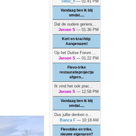
veloc_h
— 01:41 PM
Vandaag ben ik blij
omdat.....
Dat de oudere genera...
Jeroen S
— 01:36 PM
Kort en krachtig:
Aangenaam!
Op het Duitse Forum ...
Jeroen S
— 01:22 PM
Flevo-trike
restauratieprojectje
afgero...
Ik vind het ook prac...
Jeroen S
— 12:58 PM
Vandaag ben ik blij
omdat.....
Dus jullie denken o...
Bianca F
— 10:18 AM
Flevobike en trike,
nieuwe eigenaren?