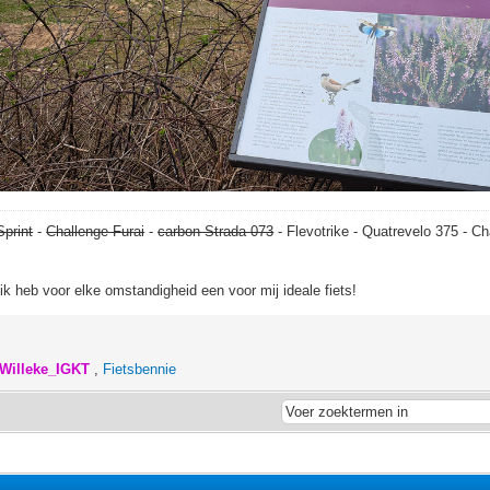
Sprint
-
Challenge Furai
-
carbon Strada 073
- Flevotrike - Quatrevelo 375 - Ch
, ik heb voor elke omstandigheid een voor mij ideale fiets!
Willeke_IGKT
,
Fietsbennie