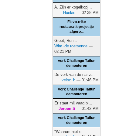
A. Zijn er kogelkopj...
Hoekie
— 02:38 PM
Flevo-trike
restauratieprojectje
afgero...
Groet, Ren...
Wim -de roetsende
—
02:21 PM
vork Challenge Taifun
demonteren
De vork van de nar z...
veloc_h
— 01:46 PM
vork Challenge Taifun
demonteren
Er staat mij vaag bi...
Jeroen S
— 01:42 PM
vork Challenge Taifun
demonteren
"Waarom niet e...