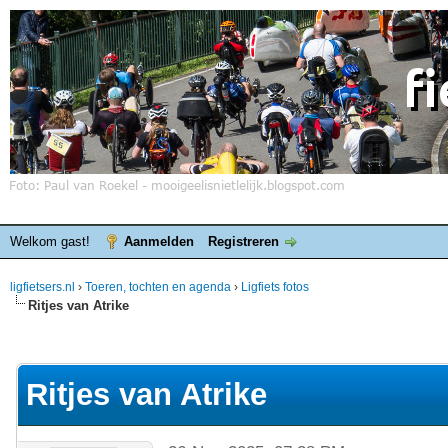
Welkom gast!
Aanmelden
Registreren
ligfietsers.nl
›
Toeren, tochten en agenda
›
Ligfiets fotos
Ritjes van Atrike
elde waardering is 0
Ritjes van Atrike