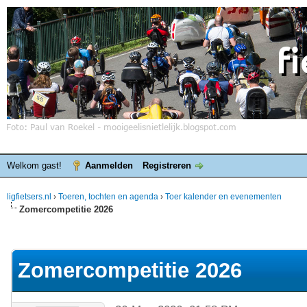
Welkom gast!
Aanmelden
Registreren
ligfietsers.nl
›
Toeren, tochten en agenda
›
Toer kalender en evenementen
Zomercompetitie 2026
elde waardering is 0
Zomercompetitie 2026