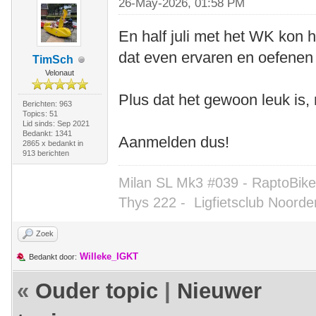
26-May-2026, 01:58 PM
En half juli met het WK kon 
dat even ervaren en oefenen
TimSch
Velonaut
Plus dat het gewoon leuk is,
Berichten: 963
Topics: 51
Lid sinds: Sep 2021
Bedankt: 1341
Aanmelden dus!
2865 x bedankt in
913 berichten
Milan SL Mk3 #039 - RaptoBike 
Thys 222 -
Ligfietsclub Noorde
Zoek
Willeke_IGKT
Bedankt door:
«
Ouder topic
|
Nieuwer