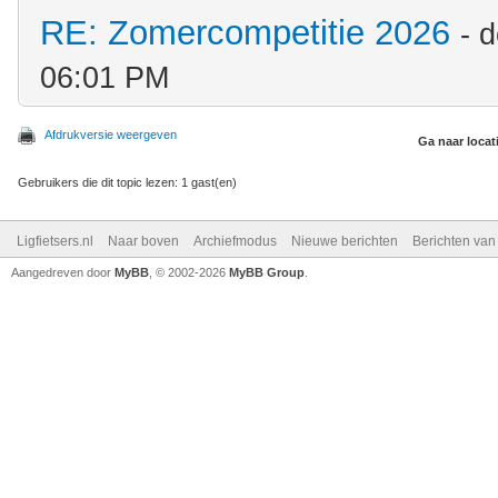
RE: Zomercompetitie 2026
- 
06:01 PM
Afdrukversie weergeven
Ga naar locat
Gebruikers die dit topic lezen: 1 gast(en)
Ligfietsers.nl
Naar boven
Archiefmodus
Nieuwe berichten
Berichten va
Aangedreven door
MyBB
, © 2002-2026
MyBB Group
.