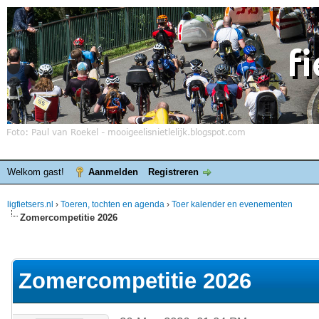
Welkom gast!
Aanmelden
Registreren
ligfietsers.nl
›
Toeren, tochten en agenda
›
Toer kalender en evenementen
Zomercompetitie 2026
elde waardering is 0
Zomercompetitie 2026