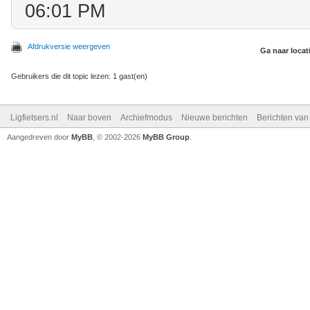
06:01 PM
Afdrukversie weergeven
Ga naar locat
Gebruikers die dit topic lezen: 1 gast(en)
Ligfietsers.nl
Naar boven
Archiefmodus
Nieuwe berichten
Berichten va
Aangedreven door
MyBB
, © 2002-2026
MyBB Group
.