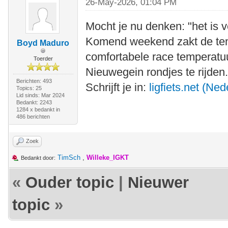
26-May-2026, 01:04 PM
Mocht je nu denken: "het is 
Komend weekend zakt de tem
Boyd Maduro
comfortabele race temperatuu
Toerder
Nieuwegein rondjes te rijden
Berichten: 493
Schrijft je in:
ligfiets.net (Ne
Topics: 25
Lid sinds: Mar 2024
Bedankt: 2243
1284 x bedankt in
486 berichten
Zoek
TimSch
,
Willeke_IGKT
Bedankt door:
«
Ouder topic
|
Nieuwer
topic
»