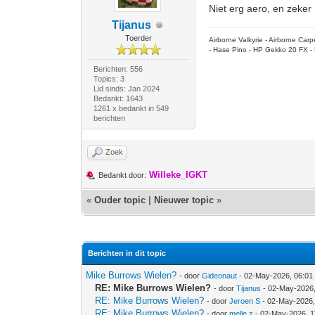
Niet erg aero, en zeker n
Tijanus
Toerder
Airborne Valkyrie - Airborne Ca
- Hase Pino - HP Gekko 20 FX - 
Berichten: 556
Topics: 3
Lid sinds: Jan 2024
Bedankt: 1643
1261 x bedankt in 549
berichten
Zoek
Willeke_IGKT
Bedankt door:
«
Ouder topic
|
Nieuwer topic
»
Berichten in dit topic
Mike Burrows Wielen?
- door
Gideonaut
- 02-May-2026, 06:01
RE: Mike Burrows Wielen?
- door
Tijanus
- 02-May-2026
RE: Mike Burrows Wielen?
- door
Jeroen S
- 02-May-2026,
RE: Mike Burrows Wielen?
- door
melle z
- 02-May-2026, 1