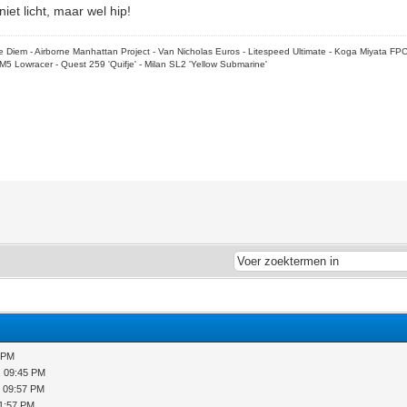
iet licht, maar wel hip!
rpe Diem - Airborne Manhattan Project - Van Nicholas Euros - Litespeed Ultimate - Koga Miyata FP
M5 Lowracer - Quest 259 'Quifje' - Milan SL2 'Yellow Submarine'
 PM
, 09:45 PM
 09:57 PM
1:57 PM