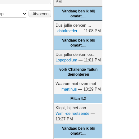
PM
Vandaag ben ik blij
omdat.....
Dus jullie denken ...
datakneder
— 11:08 PM
Vandaag ben ik blij
omdat.....
Dus jullie denken op...
Lopopodium
— 11:01 PM
vork Challenge Taifun
demonteren
Waarom niet even met...
martinus
— 10:29 PM
Milan 4.2
Klopt, bij het aan...
Wim -de roetsende
—
10:27 PM
Vandaag ben ik blij
omdat.....