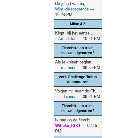
De jeugd van teg...
Wim -de roetsende
—
10:24 PM
Milan 4.2
Klopt, bij het aanze...
Arend-Jan
— 10:21 PM
Flevobike en trike,
nieuwe eigenaren?
Als je knieën beginn...
martinus
— 09:35 PM
vork Challenge Taifun
demonteren
Volgen mij noemde Ch...
Tijanus
— 09:21 PM
Flevobike en trike,
nieuwe eigenaren?
Ik had op de flevobi...
Willeke_IGKT
— 09:15
PM