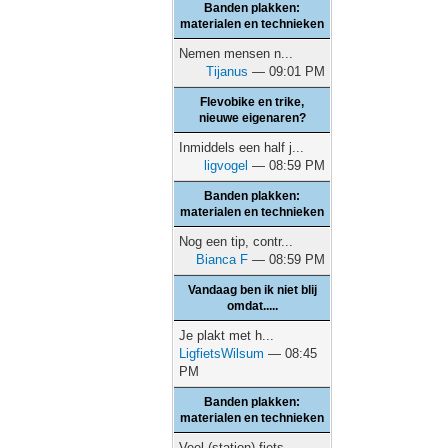
Banden plakken:
materialen en technieken
Nemen mensen n...
Tijanus
— 09:01 PM
Flevobike en trike,
nieuwe eigenaren?
Inmiddels een half j...
ligvogel
— 08:59 PM
Banden plakken:
materialen en technieken
Nog een tip, contr...
Bianca F
— 08:59 PM
Vandaag ben ik niet blij
omdat.....
Je plakt met h...
LigfietsWilsum
— 08:45
PM
Banden plakken:
materialen en technieken
Veel (station) fiets...