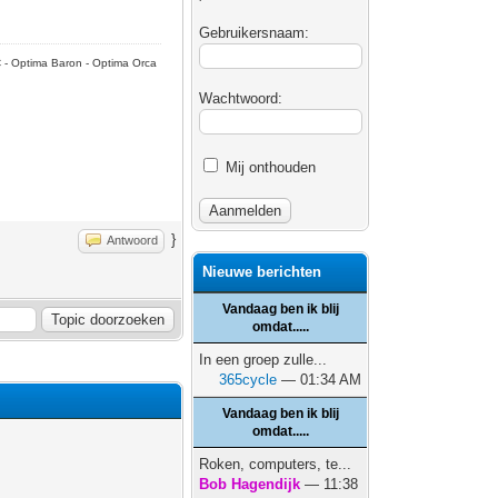
Gebruikersnaam:
C - Optima Baron - Optima Orca
Wachtwoord:
Mij onthouden
}
Antwoord
Nieuwe berichten
Vandaag ben ik blij
omdat.....
In een groep zulle...
365cycle
— 01:34 AM
Vandaag ben ik blij
omdat.....
Roken, computers, te...
Bob Hagendijk
— 11:38