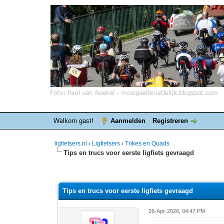
Welkom gast!
Aanmelden
Registreren
ligfietsers.nl
›
Ligfietsers
›
Trikes en Quads
Tips en trucs voor eerste ligfiets gevraagd
0 stemmen - gemiddelde waardering is 0
1
2
3
4
5
Tips en trucs voor eerste ligfiets gevraagd
26-Apr-2026, 04:47 PM