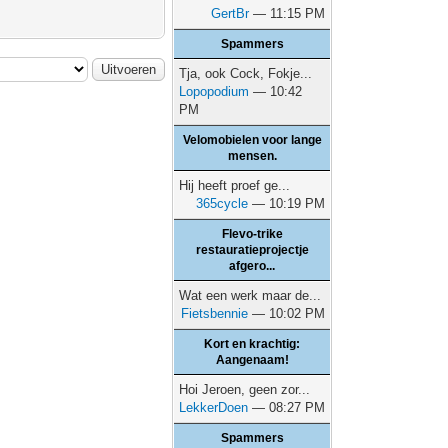
GertBr
— 11:15 PM
Spammers
Tja, ook Cock, Fokje...
Lopopodium
— 10:42
PM
Velomobielen voor lange
mensen.
Hij heeft proef ge...
365cycle
— 10:19 PM
Flevo-trike
restauratieprojectje
afgero...
Wat een werk maar de...
Fietsbennie
— 10:02 PM
Kort en krachtig:
Aangenaam!
Hoi Jeroen, geen zor...
LekkerDoen
— 08:27 PM
Spammers