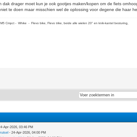
en dak drager moet kun je ook gootjes maken/kopen om de fiets omhoog te
niet te doen maar misschien wel de oplossing voor degene die haar he
5 Cmpct - Whike - Flevo bike, Flevo trike, beide alle wielen 20" en knik-kantel besturing,
24-Apr-2026, 03:46 PM
rutsel
- 24-Apr-2026, 04:00 PM