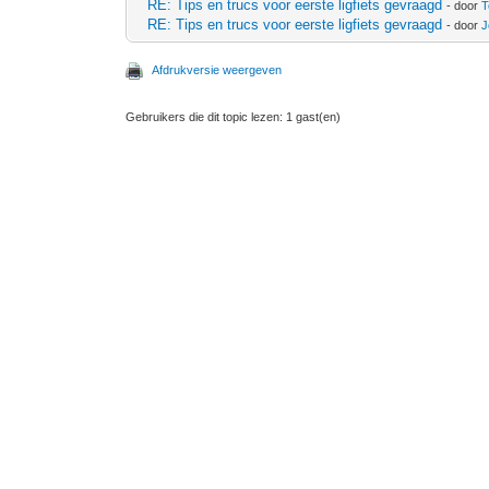
RE: Tips en trucs voor eerste ligfiets gevraagd
- door
T
RE: Tips en trucs voor eerste ligfiets gevraagd
- door
J
Afdrukversie weergeven
Gebruikers die dit topic lezen: 1 gast(en)