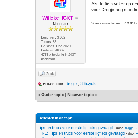
Als de fiets vaker op e
voor Dregje nog steeds 
Willeke_IGKT
Voornaamste fietsen: B4M 041 - M
Moderator
Berichten: 3.082
Topics: 86
Lid sinds: Dec 2020
Bedankt: 46007
4755 x bedankt in 2037
berichten
Zoek
Bregje
,
365cycle
Bedankt door:
«
Ouder topic
|
Nieuwer topic
»
Berichten in dit topic
Tips en trucs voor eerste ligfiets gevraagd
- door
Bregje
- 
RE: Tips en trucs voor eerste ligfiets gevraagd
- door
F