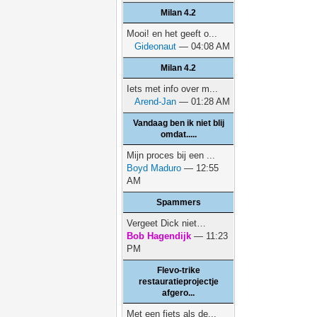
Milan 4.2
Mooi! en het geeft o...
Gideonaut
— 04:08 AM
Milan 4.2
Iets met info over m...
Arend-Jan
— 01:28 AM
Vandaag ben ik niet blij
omdat.....
Mijn proces bij een ...
Boyd Maduro
— 12:55
AM
Spammers
Vergeet Dick niet…
Bob Hagendijk
— 11:23
PM
Flevo-trike
restauratieprojectje
afgero...
Met een fiets als de...