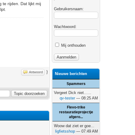
 rijden. Dat lijkt mij
Gebruikersnaam:
lpt.
Wachtwoord:
Mij onthouden
}
Antwoord
Nieuwe berichten
Spammers
Vergeet Dick niet…...
qv-tester
— 08:25 AM
Flevo-trike
restauratieprojectje
afgero...
Woow dat ziet er goe...
ligfietsshop
— 07:49 AM