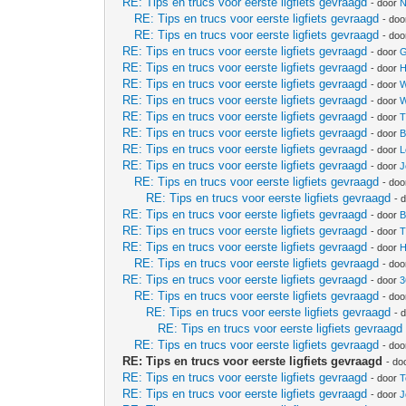
RE: Tips en trucs voor eerste ligfiets gevraagd
- door
N
RE: Tips en trucs voor eerste ligfiets gevraagd
- do
RE: Tips en trucs voor eerste ligfiets gevraagd
- do
RE: Tips en trucs voor eerste ligfiets gevraagd
- door
G
RE: Tips en trucs voor eerste ligfiets gevraagd
- door
H
RE: Tips en trucs voor eerste ligfiets gevraagd
- door
W
RE: Tips en trucs voor eerste ligfiets gevraagd
- door
W
RE: Tips en trucs voor eerste ligfiets gevraagd
- door
T
RE: Tips en trucs voor eerste ligfiets gevraagd
- door
B
RE: Tips en trucs voor eerste ligfiets gevraagd
- door
L
RE: Tips en trucs voor eerste ligfiets gevraagd
- door
J
RE: Tips en trucs voor eerste ligfiets gevraagd
- do
RE: Tips en trucs voor eerste ligfiets gevraagd
- 
RE: Tips en trucs voor eerste ligfiets gevraagd
- door
B
RE: Tips en trucs voor eerste ligfiets gevraagd
- door
T
RE: Tips en trucs voor eerste ligfiets gevraagd
- door
H
RE: Tips en trucs voor eerste ligfiets gevraagd
- do
RE: Tips en trucs voor eerste ligfiets gevraagd
- door
3
RE: Tips en trucs voor eerste ligfiets gevraagd
- do
RE: Tips en trucs voor eerste ligfiets gevraagd
- 
RE: Tips en trucs voor eerste ligfiets gevraagd
RE: Tips en trucs voor eerste ligfiets gevraagd
- do
RE: Tips en trucs voor eerste ligfiets gevraagd
- do
RE: Tips en trucs voor eerste ligfiets gevraagd
- door
T
RE: Tips en trucs voor eerste ligfiets gevraagd
- door
J