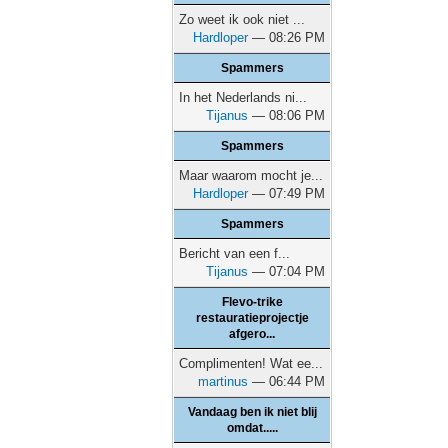
Zo weet ik ook niet ...
Hardloper
— 08:26 PM
Spammers
In het Nederlands ni...
Tijanus
— 08:06 PM
Spammers
Maar waarom mocht je...
Hardloper
— 07:49 PM
Spammers
Bericht van een f...
Tijanus
— 07:04 PM
Flevo-trike
restauratieprojectje
afgero...
Complimenten! Wat ee...
martinus
— 06:44 PM
Vandaag ben ik niet blij
omdat.....