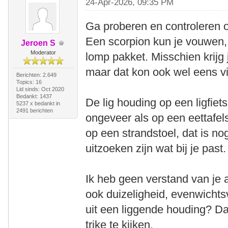
24-Apr-2026, 09:35 PM
Ga proberen en controleren of 
Een scorpion kun je vouwen,
Jeroen S
Moderator
lomp pakket. Misschien krijg 
maar dat kon ook wel eens vi
Berichten: 2.649
Topics: 16
Lid sinds: Oct 2020
Bedankt: 1437
De lig houding op een ligfiet
5237 x bedankt in
2491 berichten
ongeveer als op een eettafelst
op een strandstoel, dat is no
uitzoeken zijn wat bij je past.
Ik heb geen verstand van je 
ook duizeligheid, evenwichtsve
uit een liggende houding? Da
trike te kijken.