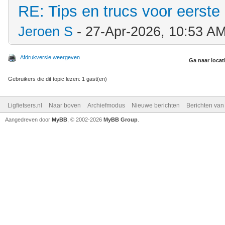
RE: Tips en trucs voor eerste 
Jeroen S
- 27-Apr-2026, 10:53 A
Afdrukversie weergeven
Ga naar locat
Gebruikers die dit topic lezen: 1 gast(en)
Ligfietsers.nl
Naar boven
Archiefmodus
Nieuwe berichten
Berichten va
Aangedreven door
MyBB
, © 2002-2026
MyBB Group
.