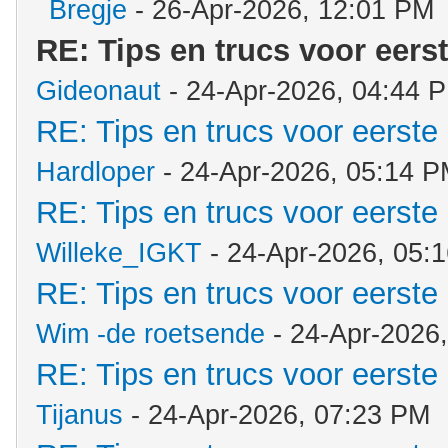
Bregje
- 26-Apr-2026, 12:01 PM
RE: Tips en trucs voor eerst
Gideonaut
- 24-Apr-2026, 04:44 
RE: Tips en trucs voor eerste 
Hardloper
- 24-Apr-2026, 05:14 
RE: Tips en trucs voor eerste 
Willeke_IGKT
- 24-Apr-2026, 05:
RE: Tips en trucs voor eerste 
Wim -de roetsende
- 24-Apr-2026
RE: Tips en trucs voor eerste 
Tijanus
- 24-Apr-2026, 07:23 PM