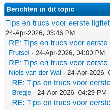
Berichten in dit topic
Tips en trucs voor eerste ligfi
24-Apr-2026, 03:46 PM
RE: Tips en trucs voor eerste 
Frutsel
- 24-Apr-2026, 04:00 PM
RE: Tips en trucs voor eerste 
Niels van der Wal
- 24-Apr-2026,
RE: Tips en trucs voor eerste
Bregje
- 24-Apr-2026, 04:29 PM
RE: Tips en trucs voor eerste