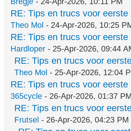
Bregje
- 24-Apr-2026, 10:11 PM
RE: Tips en trucs voor eerste 
Theo Mol
- 24-Apr-2026, 10:25 P
RE: Tips en trucs voor eerste 
Hardloper
- 25-Apr-2026, 09:44 A
RE: Tips en trucs voor eerste
Theo Mol
- 25-Apr-2026, 12:04 
RE: Tips en trucs voor eerste 
365cycle
- 26-Apr-2026, 01:37 P
RE: Tips en trucs voor eerste
Frutsel
- 26-Apr-2026, 04:23 PM