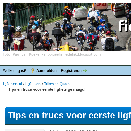
Welkom gast!
Aanmelden
Registreren
ligfietsers.nl
›
Ligfietsers
›
Trikes en Quads
Tips en trucs voor eerste ligfiets gevraagd
elde waardering is 0
Tips en trucs voor eerste lig