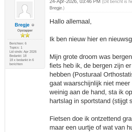
24-Apr-2026, 03:46 PM
(Dit bericht is
Bregje
.)
Hallo allemaal,
Bregje
Opstapper
Ik ben nieuw hier en nieuwsgi
Berichten: 6
Topics: 1
Lid sinds: Apr 2026
Mijn grote droom was bergen
Bedankt: 18
18 x bedankt in 6
fiets heb ik, de bergen zijn e
berichten
hebben (Posturaal Orthostat
gaat waarschijnlijk niet meer 
weinig aan de hand, sta ik o
hartslag in sportstand (stijgt
Fietsen doe ik ontzettend gra
maar een uurtje of wat van hu