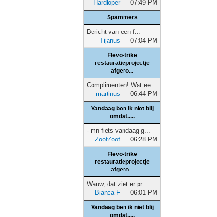
Hardloper
— 07:49 PM
Spammers
Bericht van een f...
Tijanus
— 07:04 PM
Flevo-trike
restauratieprojectje
afgero...
Complimenten! Wat ee...
martinus
— 06:44 PM
Vandaag ben ik niet blij
omdat.....
- mn fiets vandaag g...
ZoefZoef
— 06:28 PM
Flevo-trike
restauratieprojectje
afgero...
Wauw, dat ziet er pr...
Bianca F
— 06:01 PM
Vandaag ben ik niet blij
omdat.....