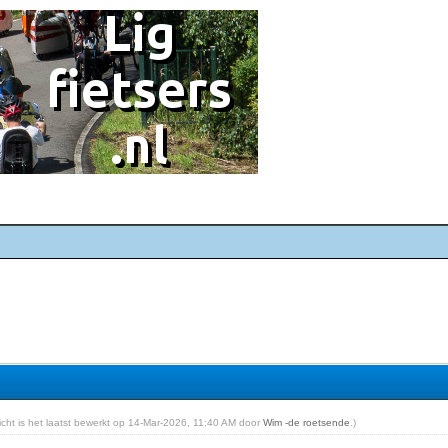
richt is het laatst bewerkt op 14-Mar-2026, 11:40 AM door
Wim -de roetsende
.)