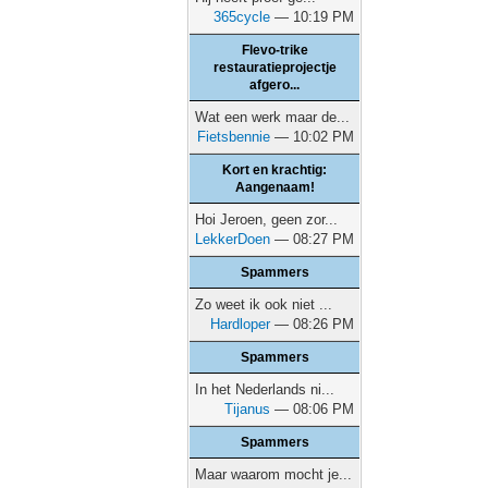
365cycle
— 10:19 PM
Flevo-trike
restauratieprojectje
afgero...
Wat een werk maar de...
Fietsbennie
— 10:02 PM
Kort en krachtig:
Aangenaam!
Hoi Jeroen, geen zor...
LekkerDoen
— 08:27 PM
Spammers
Zo weet ik ook niet ...
Hardloper
— 08:26 PM
Spammers
In het Nederlands ni...
Tijanus
— 08:06 PM
Spammers
Maar waarom mocht je...