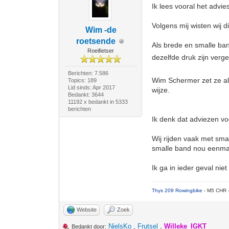
Ik lees vooral het advi
Volgens mij wisten wij di
Wim -de
roetsende
Als brede en smalle ban
Roeifietser
dezelfde druk zijn ver
Berichten: 7.586
Wim Schermer zet ze alt
Topics: 189
Lid sinds: Apr 2017
wijze.
Bedankt: 3644
11192 x bedankt in 5333
berichten
Ik denk dat adviezen voo
Wij rijden vaak met sm
smalle band nou eenma
Ik ga in ieder geval ni
Thys 209 Rowingbike
- M5 CHR 
Website
Zoek
NielsKo
,
Frutsel
,
Willeke_IGKT
Bedankt door: