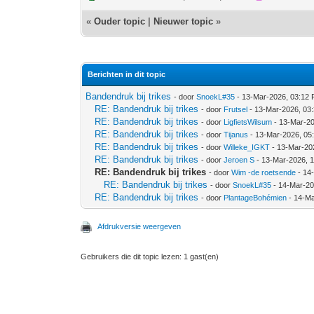
«
Ouder topic
|
Nieuwer topic
»
Berichten in dit topic
Bandendruk bij trikes
- door
SnoekL#35
- 13-Mar-2026, 03:12
RE: Bandendruk bij trikes
- door
Frutsel
- 13-Mar-2026, 03
RE: Bandendruk bij trikes
- door
LigfietsWilsum
- 13-Mar-2
RE: Bandendruk bij trikes
- door
Tijanus
- 13-Mar-2026, 05
RE: Bandendruk bij trikes
- door
Willeke_IGKT
- 13-Mar-20
RE: Bandendruk bij trikes
- door
Jeroen S
- 13-Mar-2026, 
RE: Bandendruk bij trikes
- door
Wim -de roetsende
- 14
RE: Bandendruk bij trikes
- door
SnoekL#35
- 14-Mar-20
RE: Bandendruk bij trikes
- door
PlantageBohémien
- 14-Ma
Afdrukversie weergeven
Gebruikers die dit topic lezen: 1 gast(en)