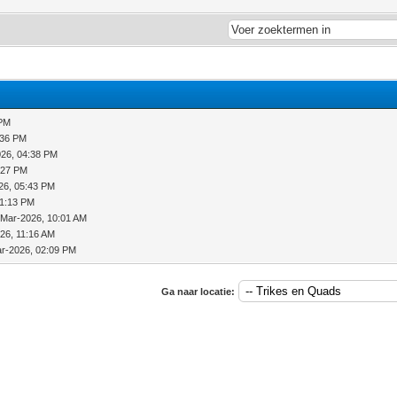
 PM
:36 PM
026, 04:38 PM
:27 PM
26, 05:43 PM
11:13 PM
-Mar-2026, 10:01 AM
26, 11:16 AM
r-2026, 02:09 PM
Ga naar locatie: