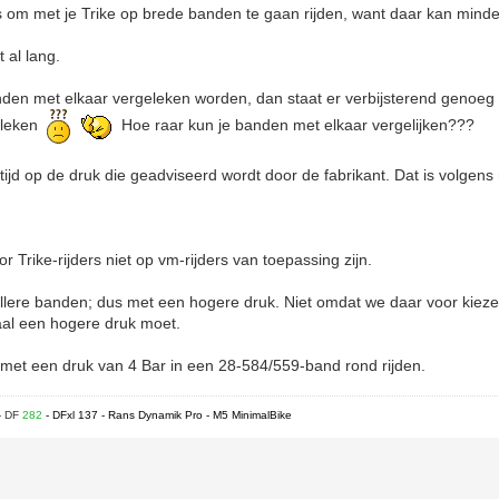
es om met je Trike op brede banden te gaan rijden, want daar kan minde
t al lang.
den met elkaar vergeleken worden, dan staat er verbijsterend genoeg a
geleken
Hoe raar kun je banden met elkaar vergelijken???
ijd op de druk die geadviseerd wordt door de fabrikant. Dat is volgens m
r Trike-rijders niet op vm-rijders van toepassing zijn.
allere banden; dus met een hogere druk. Niet omdat we daar voor kiez
al een hogere druk moet.
et met een druk van 4 Bar in een 28-584/559-band rond rijden.
- DF
282
- DFxl 137 - Rans Dynamik Pro - M5 MinimalBike