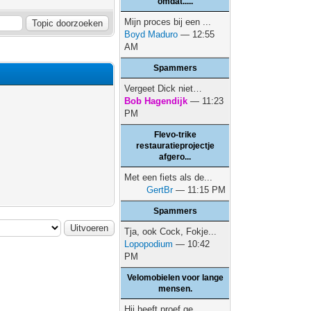
omdat.....
Mijn proces bij een ...
Boyd Maduro
— 12:55
AM
Spammers
Vergeet Dick niet…
Bob Hagendijk
— 11:23
PM
Flevo-trike
restauratieprojectje
afgero...
Met een fiets als de...
GertBr
— 11:15 PM
Spammers
Tja, ook Cock, Fokje...
Lopopodium
— 10:42
PM
Velomobielen voor lange
mensen.
Hij heeft proef ge...