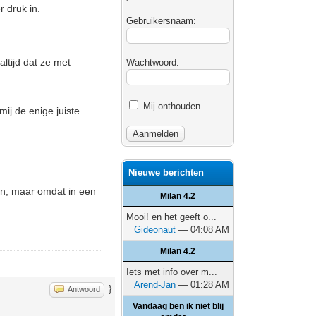
r druk in.
Gebruikersnaam:
ltijd dat ze met
Wachtwoord:
Mij onthouden
ij de enige juiste
Nieuwe berichten
en, maar omdat in een
Milan 4.2
Mooi! en het geeft o...
Gideonaut
— 04:08 AM
Milan 4.2
Iets met info over m...
Arend-Jan
— 01:28 AM
}
Antwoord
Vandaag ben ik niet blij