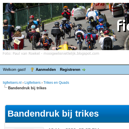
Welkom gast!
Aanmelden
Registreren
ligfietsers.nl
›
Ligfietsers
›
Trikes en Quads
Bandendruk bij trikes
elde waardering is 0
Bandendruk bij trikes