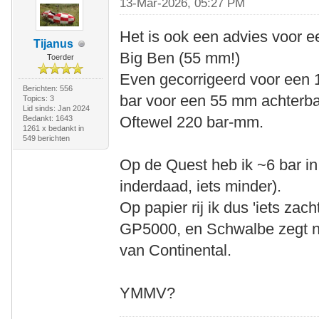
13-Mar-2026, 05:27 PM
Het is ook een advies voor e
Tijanus
Big Ben (55 mm!)
Toerder
Even gecorrigeerd voor een 
Berichten: 556
bar voor een 55 mm achterba
Topics: 3
Lid sinds: Jan 2024
Oftewel 220 bar-mm.
Bedankt: 1643
1261 x bedankt in
549 berichten
Op de Quest heb ik ~6 bar i
inderdaad, iets minder).
Op papier rij ik dus 'iets zac
GP5000, en Schwalbe zegt na
van Continental.
YMMV?