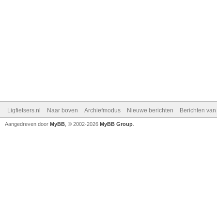
Ligfietsers.nl
Naar boven
Archiefmodus
Nieuwe berichten
Berichten va
Aangedreven door
MyBB
, © 2002-2026
MyBB Group
.