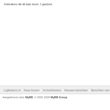
Gebruikers die dit topic lezen: 1 gast(en)
Ligfietsers.nl
Naar boven
Archiefmodus
Nieuwe berichten
Berichten va
Aangedreven door
MyBB
, © 2002-2026
MyBB Group
.