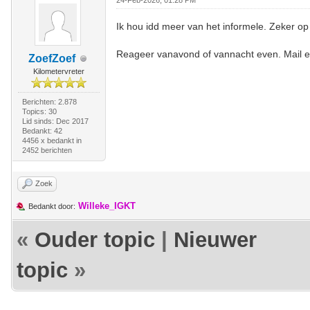
24-Feb-2026, 01:28 PM
Ik hou idd meer van het informele. Zeker op
Reageer vanavond of vannacht even. Mail en 
ZoefZoef
Kilometervreter
Berichten: 2.878
Topics: 30
Lid sinds: Dec 2017
Bedankt: 42
4456 x bedankt in
2452 berichten
Zoek
Willeke_IGKT
Bedankt door:
«
Ouder topic
|
Nieuwer
topic
»