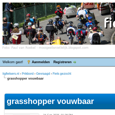
Welkom gast!
Aanmelden
Registreren
ligfietsers.nl
›
Prikbord
›
Gevraagd
›
Fiets gezocht
grasshopper vouwbaar
elde waardering is 0
grasshopper vouwbaar