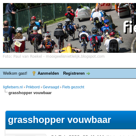
Welkom gast!
Aanmelden
Registreren
ligfietsers.nl
›
Prikbord
›
Gevraagd
›
Fiets gezocht
grasshopper vouwbaar
elde waardering is 0
grasshopper vouwbaar