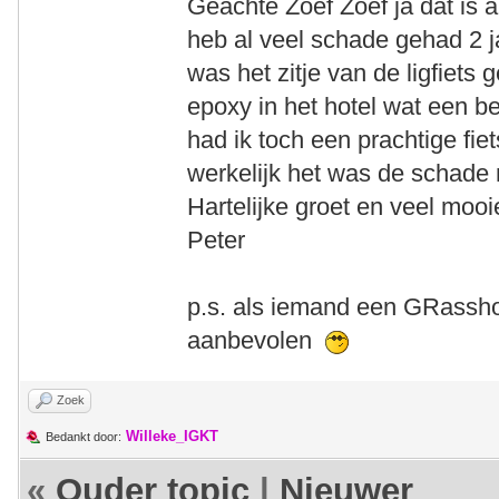
Geachte Zoef Zoef ja dat is alt
heb al veel schade gehad 2 j
was het zitje van de ligfiet
epoxy in het hotel wat een 
had ik toch een prachtige fie
werkelijk het was de schade
Hartelijke groet en veel moo
Peter
p.s. als iemand een GRasshop
aanbevolen
Zoek
Willeke_IGKT
Bedankt door:
«
Ouder topic
|
Nieuwer