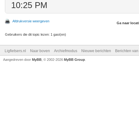
10:25 PM
Afdrukversie weergeven
Ga naar locat
Gebruikers die dit topic lezen: 1 gast(en)
Ligfietsers.nl
Naar boven
Archiefmodus
Nieuwe berichten
Berichten va
Aangedreven door
MyBB
, © 2002-2026
MyBB Group
.