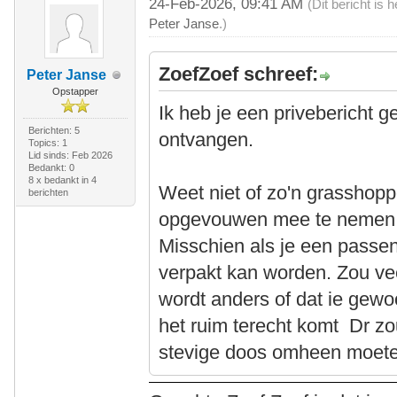
24-Feb-2026, 09:41 AM
(Dit bericht is
Peter Janse
.)
ZoefZoef schreef:
Peter Janse
Opstapper
Ik heb je een privebericht g
Berichten: 5
ontvangen.
Topics: 1
Lid sinds: Feb 2026
Bedankt: 0
8 x bedankt in 4
Weet niet of zo'n grasshoppe
berichten
opgevouwen mee te nemen in
Misschien als je een passen
verpakt kan worden. Zou ve
wordt anders of dat ie gewo
het ruim terecht komt Dr zo
stevige doos omheen moet