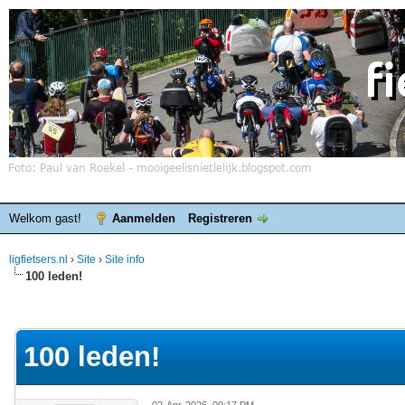
Welkom gast!
Aanmelden
Registreren
ligfietsers.nl
›
Site
›
Site info
100 leden!
elde waardering is 0
100 leden!