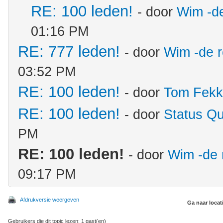
RE: 100 leden!
- door
Wim -d
01:16 PM
RE: 777 leden!
- door
Wim -de 
03:52 PM
RE: 100 leden!
- door
Tom Fekk
RE: 100 leden!
- door
Status Q
PM
RE: 100 leden!
- door
Wim -de 
09:17 PM
Afdrukversie weergeven
Ga naar locat
Gebruikers die dit topic lezen: 1 gast(en)