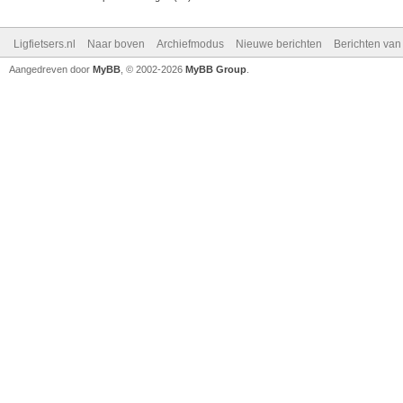
Ligfietsers.nl
Naar boven
Archiefmodus
Nieuwe berichten
Berichten va
Aangedreven door
MyBB
, © 2002-2026
MyBB Group
.