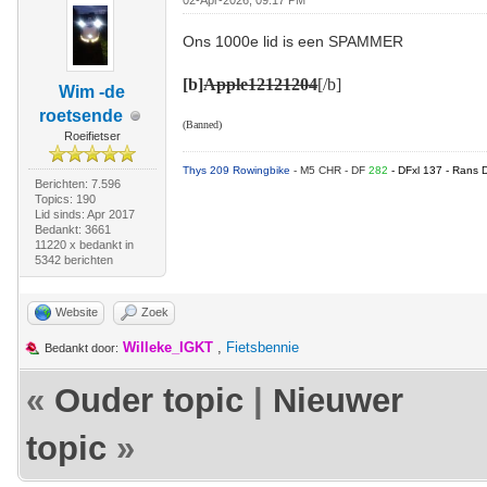
02-Apr-2026, 09:17 PM
Ons 1000e lid is een SPAMMER
[b]
Apple12121204
[/b]
Wim -de
roetsende
(Banned)
Roeifietser
Thys 209 Rowingbike
- M5 CHR - DF
282
- DFxl 137 - Rans 
Berichten: 7.596
Topics: 190
Lid sinds: Apr 2017
Bedankt: 3661
11220 x bedankt in
5342 berichten
Website
Zoek
Willeke_IGKT
,
Fietsbennie
Bedankt door:
«
Ouder topic
|
Nieuwer
topic
»