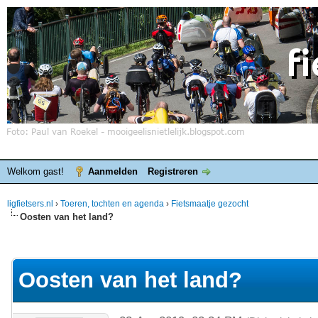
Welkom gast!
Aanmelden
Registreren
ligfietsers.nl
›
Toeren, tochten en agenda
›
Fietsmaatje gezocht
Oosten van het land?
elde waardering is 0
Oosten van het land?