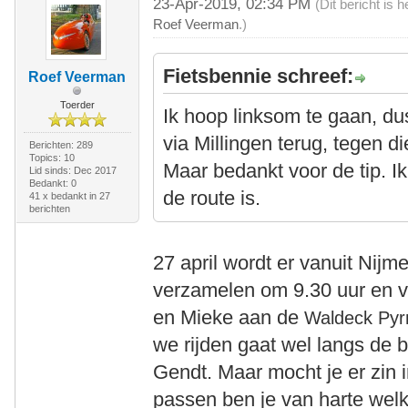
23-Apr-2019, 02:34 PM
(Dit bericht is
Roef Veerman
.)
Fietsbennie schreef:
Roef Veerman
Toerder
Ik hoop linksom te gaan, d
via Millingen terug, tegen die
Berichten: 289
Topics: 10
Maar bedankt voor de tip. Ik
Lid sinds: Dec 2017
Bedankt: 0
de route is.
41 x bedankt in 27
berichten
27 april wordt er vanuit Nij
verzamelen om 9.30 uur en v
en Mieke aan de
Waldeck Pyr
we rijden gaat wel langs de 
Gendt. Maar mocht je er zin 
passen ben je van harte wel