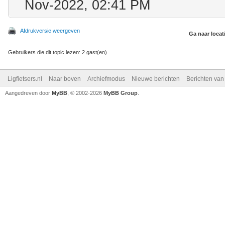
Nov-2022, 02:41 PM
Afdrukversie weergeven
Ga naar locat
Gebruikers die dit topic lezen: 2 gast(en)
Ligfietsers.nl
Naar boven
Archiefmodus
Nieuwe berichten
Berichten va
Aangedreven door
MyBB
, © 2002-2026
MyBB Group
.