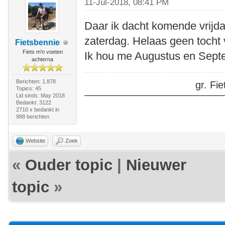
11-Jul-2018, 08:41 PM
Daar ik dacht komende vrijda
zaterdag. Helaas geen tocht 
Fietsbennie
Fiets m'n voeten
Ik hou me Augustus en Sept
achterna
Berichten: 1.878
gr. F
Topics: 45
Lid sinds: May 2018
Bedankt: 3122
2710 x bedankt in
988 berichten
Website
Zoek
«
Ouder topic
|
Nieuwer
topic
»