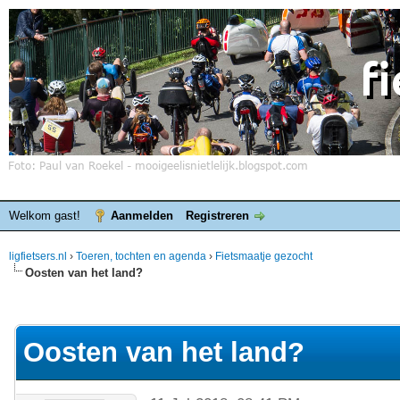
Welkom gast!
Aanmelden
Registreren
ligfietsers.nl
›
Toeren, tochten en agenda
›
Fietsmaatje gezocht
Oosten van het land?
elde waardering is 0
Oosten van het land?