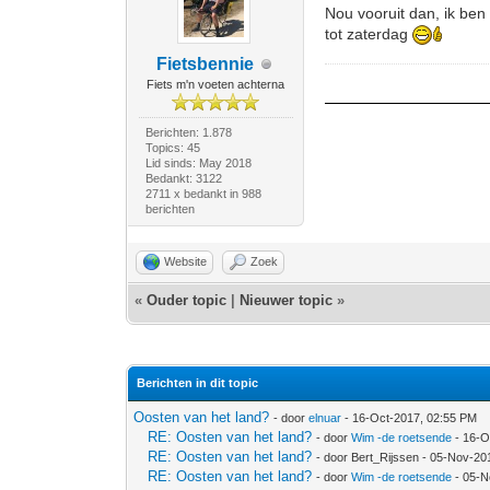
Nou vooruit dan, ik ben
tot zaterdag
Fietsbennie
Fiets m'n voeten achterna
Berichten: 1.878
Topics: 45
Lid sinds: May 2018
Bedankt: 3122
2711 x bedankt in 988
berichten
Website
Zoek
«
Ouder topic
|
Nieuwer topic
»
Berichten in dit topic
Oosten van het land?
- door
elnuar
- 16-Oct-2017, 02:55 PM
RE: Oosten van het land?
- door
Wim -de roetsende
- 16-O
RE: Oosten van het land?
- door Bert_Rijssen - 05-Nov-20
RE: Oosten van het land?
- door
Wim -de roetsende
- 05-N