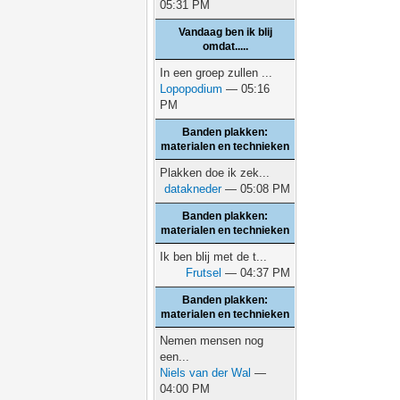
05:31 PM
Vandaag ben ik blij
omdat.....
In een groep zullen ...
Lopopodium
— 05:16
PM
Banden plakken:
materialen en technieken
Plakken doe ik zek...
datakneder
— 05:08 PM
Banden plakken:
materialen en technieken
Ik ben blij met de t...
Frutsel
— 04:37 PM
Banden plakken:
materialen en technieken
Nemen mensen nog
een...
Niels van der Wal
—
04:00 PM