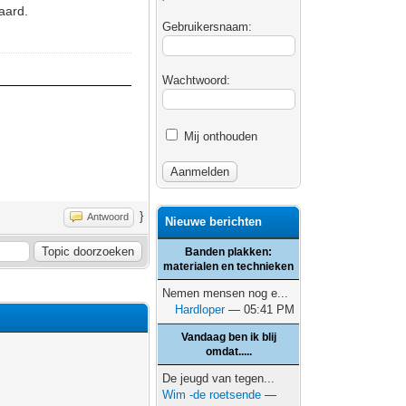
aard.
Gebruikersnaam:
Wachtwoord:
Mij onthouden
}
Antwoord
Nieuwe berichten
Banden plakken:
materialen en technieken
Nemen mensen nog e...
Hardloper
— 05:41 PM
Vandaag ben ik blij
omdat.....
De jeugd van tegen...
Wim -de roetsende
—