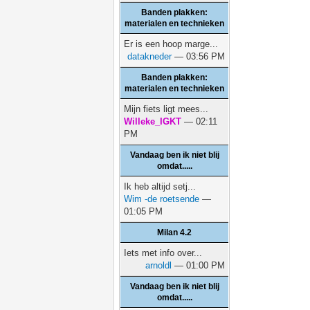
Banden plakken:
materialen en technieken
Er is een hoop marge...
datakneder
— 03:56 PM
Banden plakken:
materialen en technieken
Mijn fiets ligt mees...
Willeke_IGKT
— 02:11
PM
Vandaag ben ik niet blij
omdat.....
Ik heb altijd setj...
Wim -de roetsende
—
01:05 PM
Milan 4.2
Iets met info over...
arnoldl
— 01:00 PM
Vandaag ben ik niet blij
omdat.....