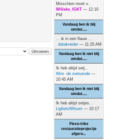
Misschien moet v...
Willeke_IGKT
— 12:10
PM
Vandaag ben ik blij
omdat.....
... ik in een flauw ...
datakneder
— 11:25 AM
Vandaag ben ik niet blij
omdat.....
Ik heb altijd setj...
Wim -de roetsende
—
10:45 AM
Vandaag ben ik niet blij
omdat.....
Ik heb altijd setjes...
LigfietsWilsum
— 10:17
AM
Flevo-trike
restauratieprojectje
afgero...