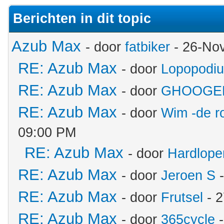
Berichten in dit topic
Azub Max
- door
fatbiker
- 26-No
RE: Azub Max
- door
Lopopodi
RE: Azub Max
- door
GHOOGE
RE: Azub Max
- door
Wim -de r
09:00 PM
RE: Azub Max
- door
Hardlope
RE: Azub Max
- door
Jeroen S
-
RE: Azub Max
- door
Frutsel
- 2
RE: Azub Max
- door
365cycle
-