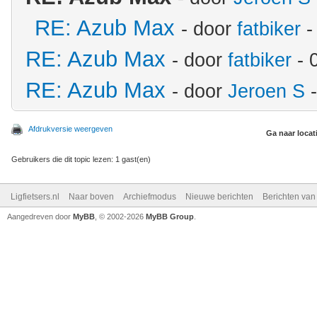
RE: Azub Max
- door
fatbiker
-
RE: Azub Max
- door
fatbiker
- 
RE: Azub Max
- door
Jeroen S
-
Afdrukversie weergeven
Ga naar locat
Gebruikers die dit topic lezen: 1 gast(en)
Ligfietsers.nl
Naar boven
Archiefmodus
Nieuwe berichten
Berichten va
Aangedreven door
MyBB
, © 2002-2026
MyBB Group
.