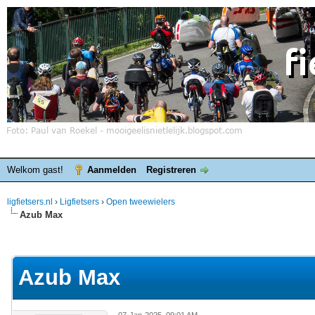
Welkom gast!
Aanmelden
Registreren
ligfietsers.nl
›
Ligfietsers
›
Open tweewielers
Azub Max
elde waardering is 0
Azub Max