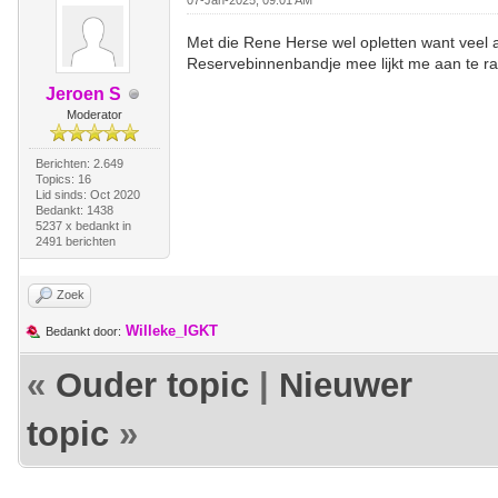
07-Jan-2025, 09:01 AM
Met die Rene Herse wel opletten want veel ant
Reservebinnenbandje mee lijkt me aan te r
Jeroen S
Moderator
Berichten: 2.649
Topics: 16
Lid sinds: Oct 2020
Bedankt: 1438
5237 x bedankt in
2491 berichten
Zoek
Willeke_IGKT
Bedankt door:
«
Ouder topic
|
Nieuwer
topic
»