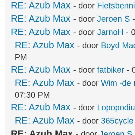
RE: Azub Max
- door
Fietsbenn
RE: Azub Max
- door
Jeroen S
-
RE: Azub Max
- door
JarnoH
- 
RE: Azub Max
- door
Boyd Ma
PM
RE: Azub Max
- door
fatbiker
- 
RE: Azub Max
- door
Wim -de 
07:30 PM
RE: Azub Max
- door
Lopopodi
RE: Azub Max
- door
365cycle
RE: Azub Max
- door
Jeroen S