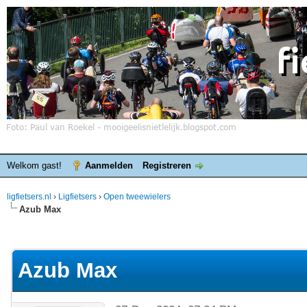
Welkom gast!
Aanmelden
Registreren
ligfietsers.nl
›
Ligfietsers
›
Open tweewielers
Azub Max
elde waardering is 0
Azub Max