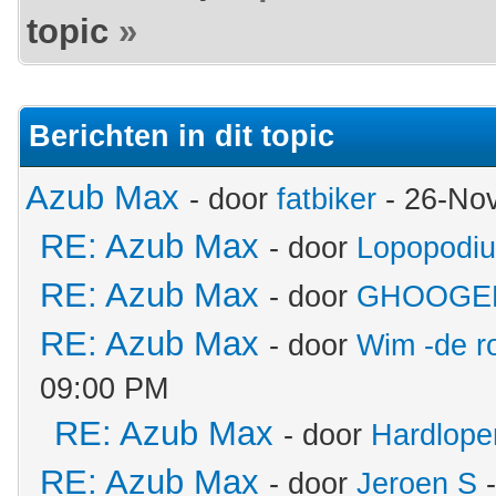
topic
»
Berichten in dit topic
Azub Max
- door
fatbiker
- 26-No
RE: Azub Max
- door
Lopopodi
RE: Azub Max
- door
GHOOGE
RE: Azub Max
- door
Wim -de r
09:00 PM
RE: Azub Max
- door
Hardlope
RE: Azub Max
- door
Jeroen S
-