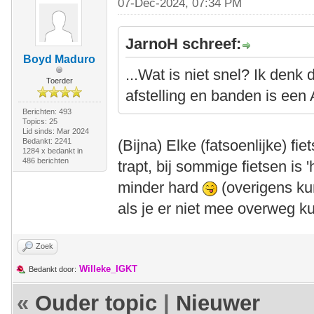
07-Dec-2024, 07:34 PM
JarnoH schreef:
Boyd Maduro
...Wat is niet snel? Ik denk
Toerder
afstelling en banden is een
Berichten: 493
Topics: 25
Lid sinds: Mar 2024
Bedankt: 2241
(Bijna) Elke (fatsoenlijke) fi
1284 x bedankt in
486 berichten
trapt, bij sommige fietsen is
minder hard
(overigens ku
als je er niet mee overweg k
Zoek
Willeke_IGKT
Bedankt door:
«
Ouder topic
|
Nieuwer