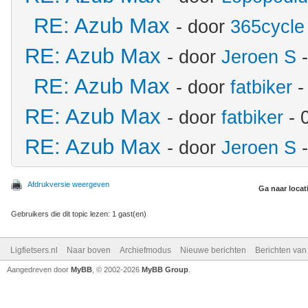
RE: Azub Max
- door
365cycle
RE: Azub Max
- door
Jeroen S
-
RE: Azub Max
- door
fatbiker
-
RE: Azub Max
- door
fatbiker
- 
RE: Azub Max
- door
Jeroen S
-
Afdrukversie weergeven
Ga naar locat
Gebruikers die dit topic lezen: 1 gast(en)
Ligfietsers.nl
Naar boven
Archiefmodus
Nieuwe berichten
Berichten va
Aangedreven door
MyBB
, © 2002-2026
MyBB Group
.