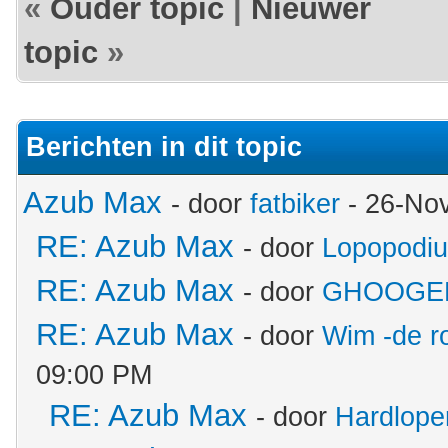
«
Ouder topic
|
Nieuwer
topic
»
Berichten in dit topic
Azub Max
- door
fatbiker
- 26-No
RE: Azub Max
- door
Lopopodi
RE: Azub Max
- door
GHOOGE
RE: Azub Max
- door
Wim -de r
09:00 PM
RE: Azub Max
- door
Hardlope