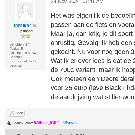
28-Nov-2024, 07:41 AM
Het was eigenlijk de bedoeli
passen aan de fiets en voora
fatbiker
Opstapper
Maar ja, dan krijg je dit soor
onrustig. Gevolg: ik heb ee
Berichten: 17
Topics: 5
gekocht. Nu voor nog geen 35
Lid sinds: Nov 2024
Bedankt: 0
Wat ik er over lees is dat de 2
37 x bedankt in 17
berichten
de 700c variant, maar ik hoop 
Ook meteen een Deore deraill
voor 25 euro (leve Black Fird
de aandrijving wat stiller word
Zoek
Willeke_IGKT
,
365cycle
Bedankt door: