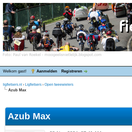
Welkom gast!
Aanmelden
Registreren
ligfietsers.nl
›
Ligfietsers
›
Open tweewielers
Azub Max
elde waardering is 0
Azub Max