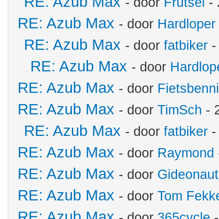
RE: Azub Max
- door
Frutsel
- 
RE: Azub Max
- door
Hardloper
RE: Azub Max
- door
fatbiker
-
RE: Azub Max
- door
Hardlop
RE: Azub Max
- door
Fietsbenn
RE: Azub Max
- door
TimSch
- 
RE: Azub Max
- door
fatbiker
-
RE: Azub Max
- door
Raymond
RE: Azub Max
- door
Gideonaut
RE: Azub Max
- door
Tom Fekk
RE: Azub Max
- door
365cycle
-