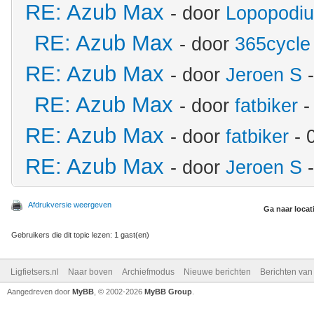
RE: Azub Max
- door
Lopopodi
RE: Azub Max
- door
365cycle
RE: Azub Max
- door
Jeroen S
-
RE: Azub Max
- door
fatbiker
-
RE: Azub Max
- door
fatbiker
- 
RE: Azub Max
- door
Jeroen S
-
Afdrukversie weergeven
Ga naar locat
Gebruikers die dit topic lezen: 1 gast(en)
Ligfietsers.nl
Naar boven
Archiefmodus
Nieuwe berichten
Berichten va
Aangedreven door
MyBB
, © 2002-2026
MyBB Group
.