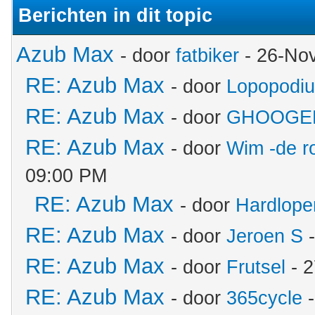
Berichten in dit topic
Azub Max
- door
fatbiker
- 26-No
RE: Azub Max
- door
Lopopodi
RE: Azub Max
- door
GHOOGE
RE: Azub Max
- door
Wim -de r
09:00 PM
RE: Azub Max
- door
Hardlope
RE: Azub Max
- door
Jeroen S
-
RE: Azub Max
- door
Frutsel
- 2
RE: Azub Max
- door
365cycle
-