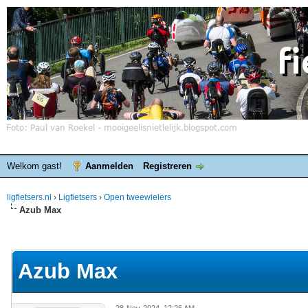
Welkom gast!
Aanmelden
Registreren
ligfietsers.nl
›
Ligfietsers
›
Open tweewielers
Azub Max
elde waardering is 0
Azub Max