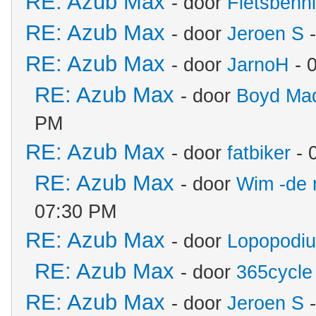
RE: Azub Max
- door
Fietsbenn
RE: Azub Max
- door
Jeroen S
-
RE: Azub Max
- door
JarnoH
- 
RE: Azub Max
- door
Boyd Ma
PM
RE: Azub Max
- door
fatbiker
- 
RE: Azub Max
- door
Wim -de 
07:30 PM
RE: Azub Max
- door
Lopopodi
RE: Azub Max
- door
365cycle
RE: Azub Max
- door
Jeroen S
-