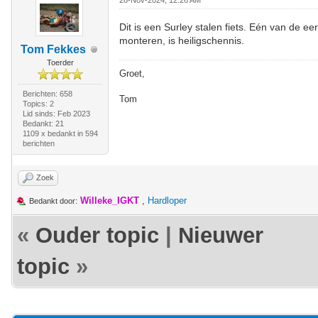
28-Nov-2024, 12:26 AM
Dit is een Surley stalen fiets. Eén van de e
monteren, is heiligschennis.
Tom Fekkes
Toerder
Groet,
Berichten: 658
Tom
Topics: 2
Lid sinds: Feb 2023
Bedankt: 21
1109 x bedankt in 594
berichten
Zoek
Willeke_IGKT
,
Hardloper
Bedankt door:
«
Ouder topic
|
Nieuwer
topic
»