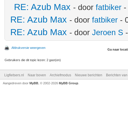
RE: Azub Max
- door
fatbiker
-
RE: Azub Max
- door
fatbiker
- 
RE: Azub Max
- door
Jeroen S
-
Afdrukversie weergeven
Ga naar locat
Gebruikers die dit topic lezen: 2 gast(en)
Ligfietsers.nl
Naar boven
Archiefmodus
Nieuwe berichten
Berichten va
Aangedreven door
MyBB
, © 2002-2026
MyBB Group
.