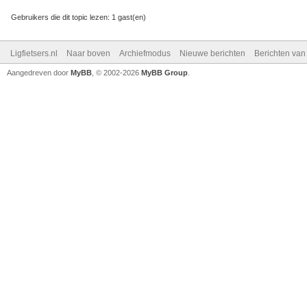
Gebruikers die dit topic lezen: 1 gast(en)
Ligfietsers.nl
Naar boven
Archiefmodus
Nieuwe berichten
Berichten va
Aangedreven door
MyBB
, © 2002-2026
MyBB Group
.