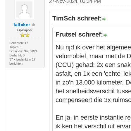
27-Nov-2024, 03:34 PM
TimSch schreef:
fatbiker
Opstapper
Frutsel schreef:
Berichten: 17
Nu rijd ik over het algeme
Topics: 5
Lid sinds: Nov 2024
velomobiel, maar met de D
Bedankt: 0
37 x bedankt in 17
(CCU) gehad: 2x een snake 
berichten
asfalt, en 1x een 'echte' l
in zo'n 13.000 kilometer. D
het snelheidsverschil tus
compenseert die 3x ruims
En ja, in eerste instantie
ik ken het verschil uit ervar