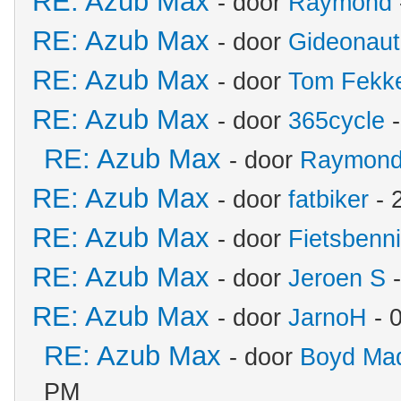
RE: Azub Max
- door
Raymond
RE: Azub Max
- door
Gideonaut
RE: Azub Max
- door
Tom Fekk
RE: Azub Max
- door
365cycle
-
RE: Azub Max
- door
Raymon
RE: Azub Max
- door
fatbiker
- 
RE: Azub Max
- door
Fietsbenn
RE: Azub Max
- door
Jeroen S
-
RE: Azub Max
- door
JarnoH
- 
RE: Azub Max
- door
Boyd Ma
PM