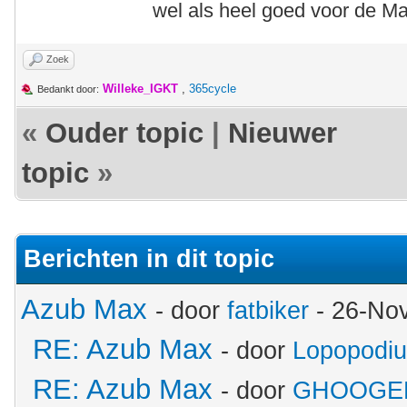
wel als heel goed voor de Ma
Zoek
Willeke_IGKT
,
365cycle
Bedankt door:
«
Ouder topic
|
Nieuwer
topic
»
Berichten in dit topic
Azub Max
- door
fatbiker
- 26-No
RE: Azub Max
- door
Lopopodi
RE: Azub Max
- door
GHOOGE