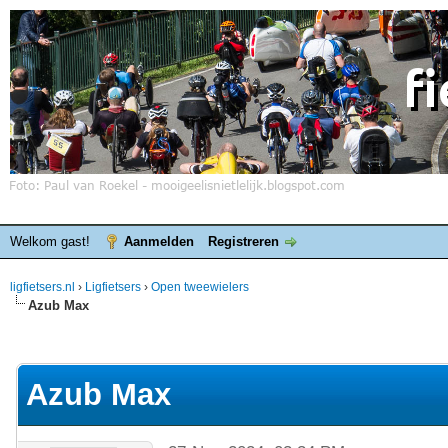
Welkom gast!
Aanmelden
Registreren
ligfietsers.nl
›
Ligfietsers
›
Open tweewielers
Azub Max
elde waardering is 0
Azub Max