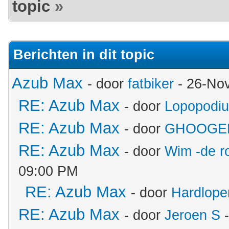
topic
»
Berichten in dit topic
Azub Max
- door
fatbiker
- 26-No
RE: Azub Max
- door
Lopopodi
RE: Azub Max
- door
GHOOGE
RE: Azub Max
- door
Wim -de r
09:00 PM
RE: Azub Max
- door
Hardlope
RE: Azub Max
- door
Jeroen S
-