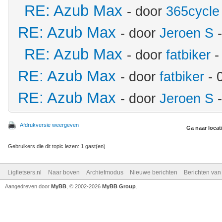
RE: Azub Max
- door
365cycle
RE: Azub Max
- door
Jeroen S
-
RE: Azub Max
- door
fatbiker
-
RE: Azub Max
- door
fatbiker
- 
RE: Azub Max
- door
Jeroen S
-
Afdrukversie weergeven
Ga naar locat
Gebruikers die dit topic lezen: 1 gast(en)
Ligfietsers.nl
Naar boven
Archiefmodus
Nieuwe berichten
Berichten va
Aangedreven door
MyBB
, © 2002-2026
MyBB Group
.