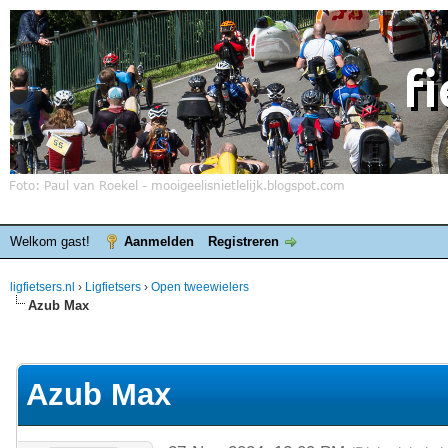
Welkom gast!
Aanmelden
Registreren
ligfietsers.nl
›
Ligfietsers
›
Open tweewielers
Azub Max
elde waardering is 0
Azub Max