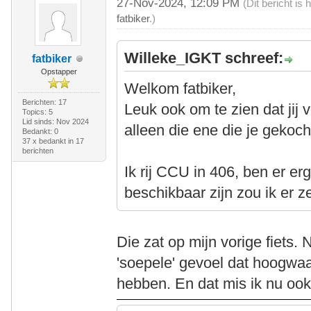
27-Nov-2024, 12:09 PM
(Dit bericht i
fatbiker
.)
Willeke_IGKT schreef:
fatbiker
Opstapper
Welkom fatbiker,
Berichten: 17
Leuk ook om te zien dat jij v
Topics: 5
Lid sinds: Nov 2024
alleen die ene die je gekoch
Bedankt: 0
37 x bedankt in 17
berichten
Ik rij CCU in 406, ben er er
beschikbaar zijn zou ik er 
Die zat op mijn vorige fiets.
'soepele' gevoel dat hoogwaa
hebben. En dat mis ik nu o