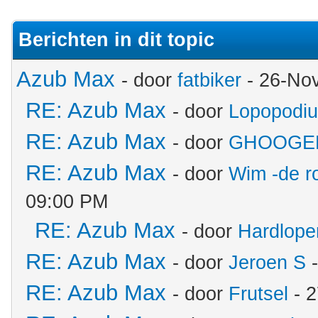
Berichten in dit topic
Azub Max
- door
fatbiker
- 26-No
RE: Azub Max
- door
Lopopodi
RE: Azub Max
- door
GHOOGE
RE: Azub Max
- door
Wim -de r
09:00 PM
RE: Azub Max
- door
Hardlope
RE: Azub Max
- door
Jeroen S
-
RE: Azub Max
- door
Frutsel
- 2