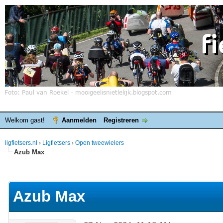
Welkom gast!
Aanmelden
Registreren
ligfietsers.nl
›
Ligfietsers
›
Open tweewielers
Azub Max
elde waardering is 0
Azub Max