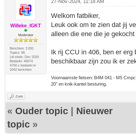
27-Nov-2024, 11:18 AM
Welkom fatbiker,
Leuk ook om te zien dat jij ve
Willeke_IGKT
alleen die ene die je gekocht
Moderator
Berichten: 3.091
Ik rij CCU in 406, ben er erg
Topics: 86
Lid sinds: Dec 2020
beschikbaar zijn zou ik er ze
Bedankt: 46074
4760 x bedankt in
2042 berichten
Voornaamste fietsen: B4M 041 - M5 Cmpct -
20" en knik-kantel besturing,
Zoek
«
Ouder topic
|
Nieuwer
topic
»