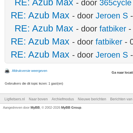
RE: Azub Max
- door
365cycle
RE: Azub Max
- door
Jeroen S
-
RE: Azub Max
- door
fatbiker
-
RE: Azub Max
- door
fatbiker
- 
RE: Azub Max
- door
Jeroen S
-
Afdrukversie weergeven
Ga naar locat
Gebruikers die dit topic lezen: 1 gast(en)
Ligfietsers.nl
Naar boven
Archiefmodus
Nieuwe berichten
Berichten va
Aangedreven door
MyBB
, © 2002-2026
MyBB Group
.