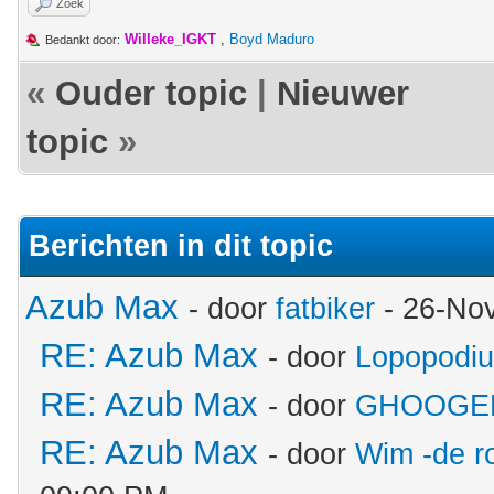
Zoek
Willeke_IGKT
,
Boyd Maduro
Bedankt door:
«
Ouder topic
|
Nieuwer
topic
»
Berichten in dit topic
Azub Max
- door
fatbiker
- 26-No
RE: Azub Max
- door
Lopopodi
RE: Azub Max
- door
GHOOGE
RE: Azub Max
- door
Wim -de r