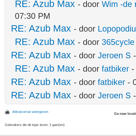
RE: Azub Max
- door
Wim -de 
07:30 PM
RE: Azub Max
- door
Lopopodi
RE: Azub Max
- door
365cycle
RE: Azub Max
- door
Jeroen S
-
RE: Azub Max
- door
fatbiker
-
RE: Azub Max
- door
fatbiker
- 
RE: Azub Max
- door
Jeroen S
-
Afdrukversie weergeven
Ga naar locat
Gebruikers die dit topic lezen: 2 gast(en)