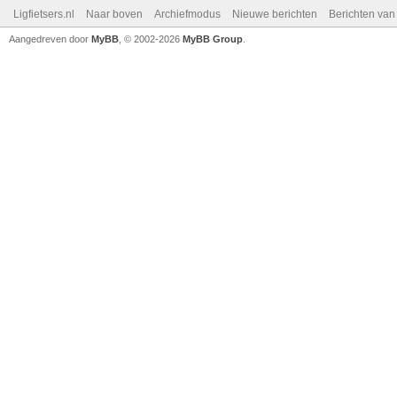
Ligfietsers.nl
Naar boven
Archiefmodus
Nieuwe berichten
Berichten va
Aangedreven door
MyBB
, © 2002-2026
MyBB Group
.