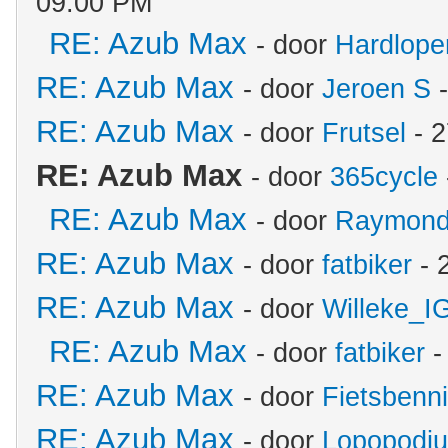
09:00 PM
RE: Azub Max
- door
Hardlope
RE: Azub Max
- door
Jeroen S
-
RE: Azub Max
- door
Frutsel
- 2
RE: Azub Max
- door
365cycle
RE: Azub Max
- door
Raymon
RE: Azub Max
- door
fatbiker
- 
RE: Azub Max
- door
Willeke_I
RE: Azub Max
- door
fatbiker
-
RE: Azub Max
- door
Fietsbenn
RE: Azub Max
- door
Lopopodi