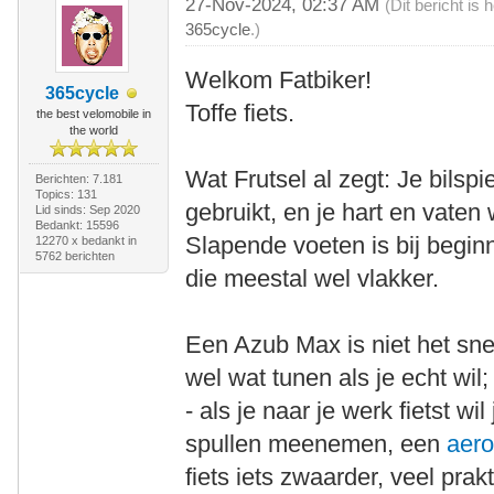
27-Nov-2024, 02:37 AM
(Dit bericht is
365cycle
.)
Welkom Fatbiker!
365cycle
Toffe fiets.
the best velomobile in
the world
Wat Frutsel al zegt: Je bilsp
Berichten: 7.181
Topics: 131
gebruikt, en je hart en vate
Lid sinds: Sep 2020
Bedankt: 15596
Slapende voeten is bij beginne
12270 x bedankt in
5762 berichten
die meestal wel vlakker.
Een Azub Max is niet het sne
wel wat tunen als je echt wil;
- als je naar je werk fietst wi
spullen meenemen, een
aer
fiets iets zwaarder, veel prak