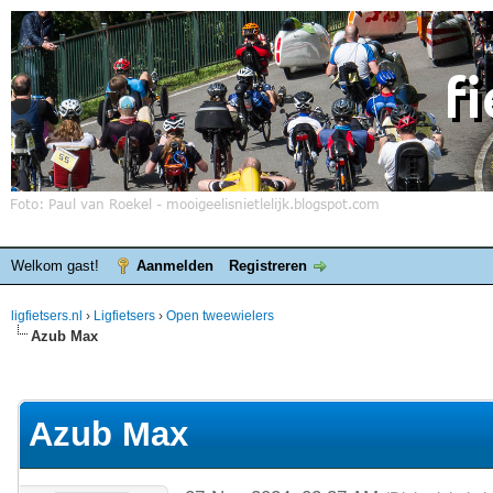
Welkom gast!
Aanmelden
Registreren
ligfietsers.nl
›
Ligfietsers
›
Open tweewielers
Azub Max
elde waardering is 0
Azub Max