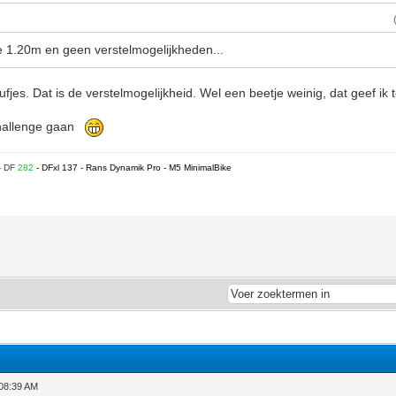
e 1.20m en geen verstelmogelijkheden...
leufjes. Dat is de verstelmogelijkheid. Wel een beetje weinig, dat geef ik 
 Challenge gaan
- DF
282
- DFxl 137 - Rans Dynamik Pro - M5 MinimalBike
 08:39 AM