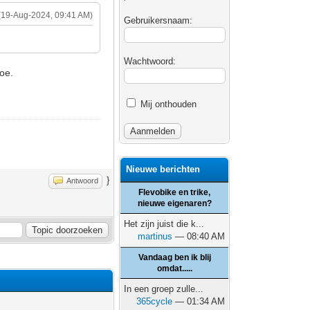
(19-Aug-2024, 09:41 AM)
Gebruikersnaam:
Wachtwoord:
toe.
Mij onthouden
Nieuwe berichten
}
Antwoord
Flevobike en trike,
nieuwe eigenaren?
Het zijn juist die k...
martinus
— 08:40 AM
Vandaag ben ik blij
omdat.....
In een groep zulle...
365cycle
— 01:34 AM