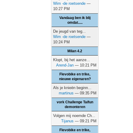
Wim -de roetsende
—
10:27 PM
Vandaag ben ik blij
omdat.....
De jeugd van teg...
Wim -de roetsende
—
10:24 PM
Milan 4.2
Klopt, bij het aanze...
Arend-Jan
— 10:21 PM
Flevobike en trike,
nieuwe eigenaren?
Als je knieën beginn...
martinus
— 09:35 PM
vork Challenge Taifun
demonteren
Volgen mij noemde Ch...
Tijanus
— 09:21 PM
Flevobike en trike,