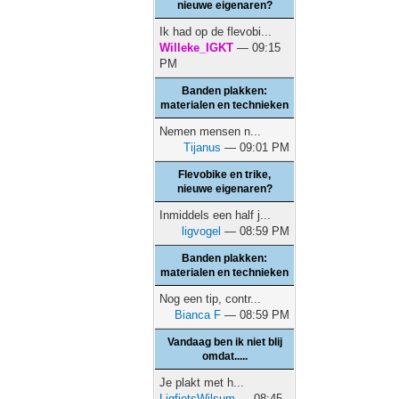
nieuwe eigenaren?
Ik had op de flevobi...
Willeke_IGKT
— 09:15
PM
Banden plakken:
materialen en technieken
Nemen mensen n...
Tijanus
— 09:01 PM
Flevobike en trike,
nieuwe eigenaren?
Inmiddels een half j...
ligvogel
— 08:59 PM
Banden plakken:
materialen en technieken
Nog een tip, contr...
Bianca F
— 08:59 PM
Vandaag ben ik niet blij
omdat.....
Je plakt met h...
LigfietsWilsum
— 08:45