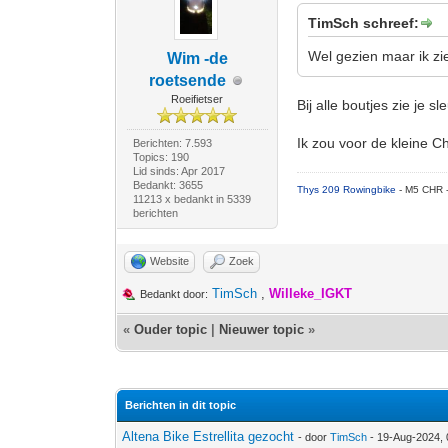
TimSch schreef:
Wel gezien maar ik zi
Wim -de
roetsende
Roeifietser
Bij alle boutjes zie je s
Ik zou voor de kleine
Berichten: 7.593
Topics: 190
Lid sinds: Apr 2017
Bedankt: 3655
Thys 209 Rowingbike
- M5 CHR 
11213 x bedankt in 5339
berichten
Website
Zoek
TimSch
,
Willeke_IGKT
Bedankt door:
«
Ouder topic
|
Nieuwer topic
»
Berichten in dit topic
Altena Bike Estrellita gezocht
- door
TimSch
- 19-Aug-2024,