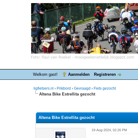
Welkom gast!
Aanmelden
Registreren
ligfietsers.nl
›
Prikbord
›
Gevraagd
›
Fiets gezocht
Altena Bike Estrellita gezocht
0 stemmen - gemiddelde waardering is 0
1
2
3
4
5
Altena Bike Estrellita gezocht
19-Aug-2024, 02:26 PM