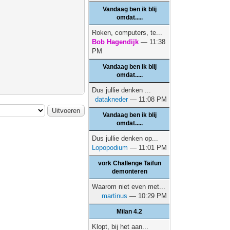
Vandaag ben ik blij
omdat.....
Roken, computers, te...
Bob Hagendijk
— 11:38
PM
Vandaag ben ik blij
omdat.....
Dus jullie denken ...
datakneder
— 11:08 PM
Vandaag ben ik blij
omdat.....
Dus jullie denken op...
Lopopodium
— 11:01 PM
vork Challenge Taifun
demonteren
Waarom niet even met...
martinus
— 10:29 PM
Milan 4.2
Klopt, bij het aan...