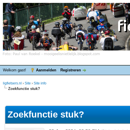
Welkom gast!
Aanmelden
Registreren
ligfietsers.nl
›
Site
›
Site info
Zoekfunctie stuk?
elde waardering is 0
Zoekfunctie stuk?