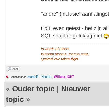
"andre" (inclusief aanhalings
Edit: even getest - het zijn a
SQL snapt ie gelukkig niet
In words of others,
Wisdom blooms, forums unite,
Quoted love takes flight.
Zoek
martinR
,
Hoekie
,
Willeke_IGKT
Bedankt door:
«
Ouder topic
|
Nieuwer
topic
»