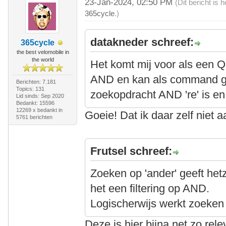
23-Jan-2024, 02:50 PM
(Dit bericht is
365cycle
.)
datakneder schreef:
365cycle
the best velomobile in
the world
Het komt mij voor als een Q
AND en kan als command g
Berichten: 7.181
Topics: 131
zoekopdracht AND 're' is en 
Lid sinds: Sep 2020
Bedankt: 15596
12269 x bedankt in
Goeie! Dat ik daar zelf niet
5761 berichten
Frutsel schreef:
Zoeken op 'ander' geeft het
het een filtering op AND.
Logischerwijs werkt zoeken 
Deze is hier bijna net zo rel